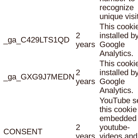
recognize
unique visi
This cookie
2
installed b
_ga_C429LTS1QD
years
Google
Analytics.
This cookie
2
installed b
_ga_GXG9J7MEDN
years
Google
Analytics.
YouTube s
this cookie
embedded
2
youtube-
CONSENT
years
videos and