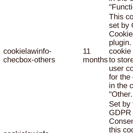
"Functi
This co
set b
Cookie
plugin.
cookielawinfo-
11
cookie 
checbox-others
months
to stor
user c
for the
in the 
"Other.
Set by 
GDPR 
Consen
this co