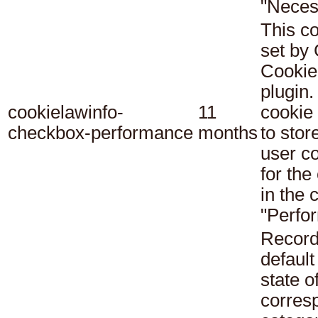
"Neces
This co
set b
Cookie
plugin.
cookielawinfo-
11
cookie 
checkbox-performance
months
to stor
user c
for the
in the 
"Perfo
Record
default
state o
corres