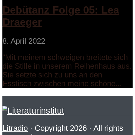
Debütanz Folge 05: Lea
Draeger
8. April 2022
"Mit meinem schweigen breitete sich
die Stille in unserem Reihenhaus aus.
Sie setzte sich zu uns an den
Esstisch zwischen meine schöne...
Litradio
· Copyright 2026 · All rights