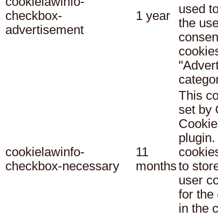
cookielawinfo-
used t
checkbox-
1 year
the use
advertisement
consent
cookies
"Adver
categor
This co
set b
Cookie
plugin.
cookielawinfo-
11
cookie
checkbox-necessary
months
to stor
user c
for the
in the 