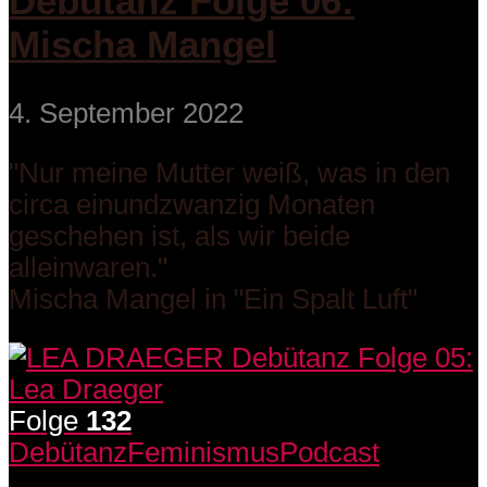
Debütanz Folge 06:
Mischa Mangel
4. September 2022
"Nur meine Mutter weiß, was in den
circa einundzwanzig Monaten
geschehen ist, als wir beide
alleinwaren."
Mischa Mangel in "Ein Spalt Luft"
Folge
132
Debütanz
Feminismus
Podcast