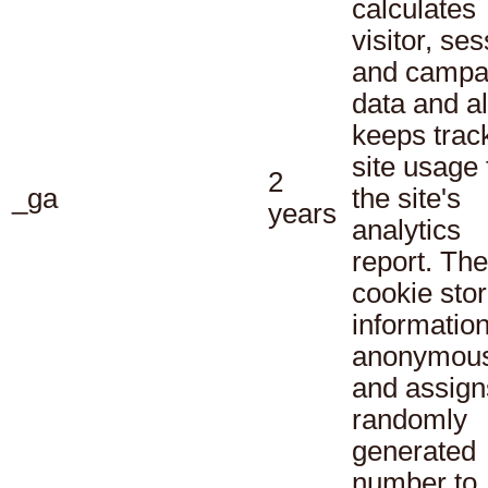
calculates
visitor, se
and campa
data and a
keeps track
site usage 
2
_ga
the site's
years
analytics
report. The
cookie sto
informatio
anonymous
and assign
randomly
generated
number to