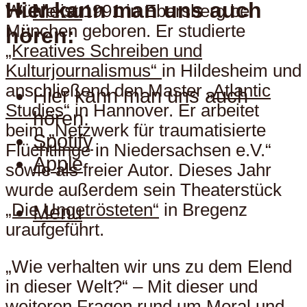
Hier kann man uns auch
Menu
Wühle ist 1991 in Ebersberg bei
München geboren. Er studierte
hören:
„Kreatives Schreiben und
Kulturjournalismus“
in Hildesheim und
anschließend den Master „
Atlantic
Hier kann man uns auch
Studies
“ in Hannover. Er arbeitet
hören:
beim „Netzwerk für traumatisierte
Spotify
Flüchtlinge in Niedersachsen e.V.“
Apple
sowie als freier Autor. Dieses Jahr
wurde außerdem sein Theaterstück
„Die Ungetrösteten“
in Bregenz
Menu
uraufgeführt.
„Wie verhalten wir uns zu dem Elend
in dieser Welt?“ – Mit dieser und
weiteren Fragen rund um Moral und