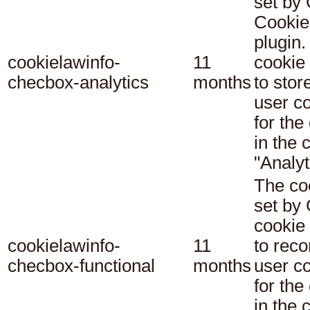
set b
Cookie
plugin.
cookielawinfo-
11
cookie 
checbox-analytics
months
to stor
user c
for the
in the 
"Analyt
The co
set b
cookie
cookielawinfo-
11
to reco
checbox-functional
months
user c
for the
in the 