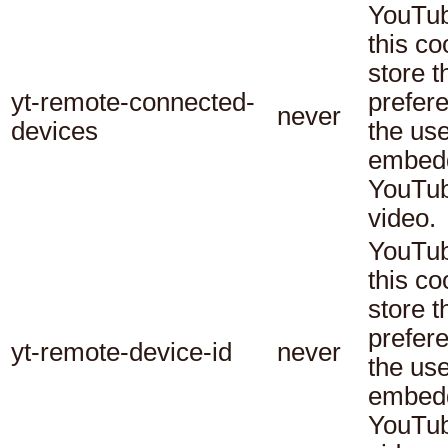
YouTub
this co
store t
yt-remote-connected-
prefer
never
devices
the use
embed
YouTu
video.
YouTub
this co
store t
prefer
yt-remote-device-id
never
the use
embed
YouTu