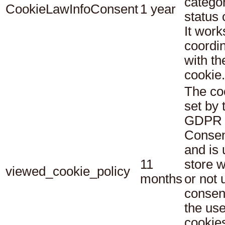
catego
CookieLawInfoConsent
1 year
status
It work
coordi
with th
cookie.
The co
set by 
GDPR 
Consen
and is 
11
store 
viewed_cookie_policy
months
or not 
consen
the use
cookies