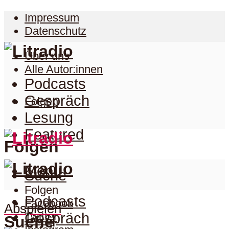
Impressum
Datenschutz
Über uns
Alle Autor:innen
Podcasts
Gespräch
Folgen
Lesung
Featured
Folgen
Menu
Suche
Folgen
Podcasts
Facebook
Abspielen
Twitter
Gespräch
Suche