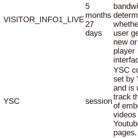
5
bandwi
months
determ
VISITOR_INFO1_LIVE
27
whethe
days
user ge
new or
player
interfa
YSC co
set by
and is 
track t
YSC
session
of em
videos
Youtub
pages.