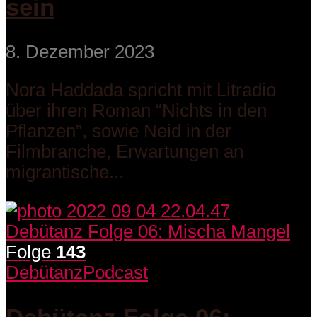
sein
8. Dezember 2023
Nora Haddada spricht mit Litradio
über ihren Roman “Nichts in den
Pflanzen”, sowie Neid in der
Filmbranche, Erwartungen an
migrantische...
Folge
143
Debütanz
Podcast