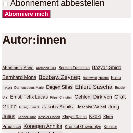
Abonnement abbestellen
Abonniere mich
Autor:innen
Bazyar, Shida
Abrahams, Anne
Bausch Franziska
Allemann, Urs
Bozbay, Zeynep
Bernhard Mona
Bulke
Bukowski, Helene
Ehlert, Sascha
Degen Silas
Inken
Darrieussecq, Marie
Engeler,
Graf,
Gehlen, Dirk von
Ernst, Felix Lucas
Urs
Filips, Christian
Guido
Jakobs Annika
Jung
Joschka Waibel
Guse, Juan S.
Julius
Kkoki
Klara
Khayat Rasha
Kennel Odile
Kessler Florian
Konegen Annika
Prautzsch
Krenkel Gewndolyn
Krenzer