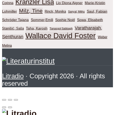
Kränzler Lisa
Lio Diona Aigner
Marie-Kristin
Corinna
Milz, Tine
Lohmiller
Saul, Fabian
Rinck, Monika
Sanyal, Mithu
Schröder Tajana
Sommer,Emili
Sophie Noël
Sowa, Elisabeth
Varatharajah,
Taha, Karosh
Stanišić, Saša
Tanasgol Sabbagh
Wallace David Foster
Senthuran
Weber
Melina
Litradio
· Copyright 2026 · All rights
reserved