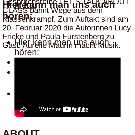
Gesprächsreihe LET’S TALK ABOUT
Hier kann man uns auch
Menu
CLASS bahnt Wege aus dem
hören:
Klassenkrampf. Zum Auftakt sind am
20. Februar 2020 die Autorinnen Lucy
Fricke und Paula Fürstenberg zu
Hier kann man uns auch
Gast. Aurélie Maurin macht Musik.
hören:
Spotify
Apple
Menu
ABOUT