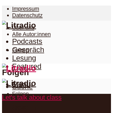
Impressum
Datenschutz
Über uns
Alle Autor:innen
Podcasts
Gespräch
Folgen
Lesung
Featured
Folgen
Menu
Suche
Folgen
Let's talk about class
Podcasts
Facebook
Twitter
Gespräch
Suche