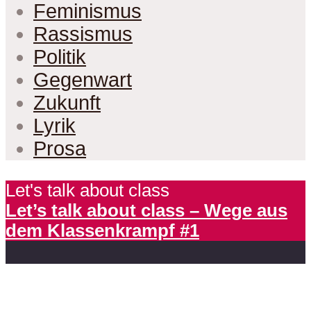
Feminismus
Rassismus
Politik
Gegenwart
Zukunft
Lyrik
Prosa
Let's talk about class
Let’s talk about class – Wege aus
dem Klassenkrampf #1