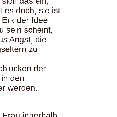
 sich das ein,
 es doch, sie ist
 Erk der Idee
u sein scheint,
us Angst, die
seltern zu
chlucken der
 in den
ter werden.
m
 Frau innerhalb