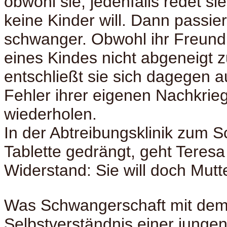
obwohl sie, jedenfalls redet sie
keine Kinder will. Dann passiert
schwanger. Obwohl ihr Freund
eines Kindes nicht abgeneigt z
entschließt sie sich dagegen a
Fehler ihrer eigenen Nachkrieg
wiederholen.
In der Abtreibungsklinik zum S
Tablette gedrängt, geht Teresa
Widerstand: Sie will doch Mut
Was Schwangerschaft mit de
Selbstverständnis einer jungen