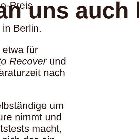
an uns auch 
o-Preis
 in Berlin.
 etwa für
to Recover
und
:
araturzeit nach
elbständige um
äure nimmt und
stests macht,