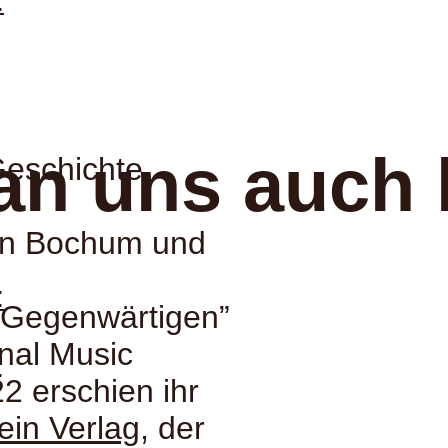
:
an uns auch 
Geschichte,
in Bochum und
:
 Gegenwärtigen”
nal Music
:
2 erschien ihr
ein Verlag
, der