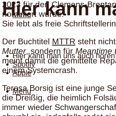
Hier kann m
2023 für den Clemens-Brentan
nominiert wurde.
Menu
Sie lebt als freie Schriftstellerin
Der Buchtitel
MTTR
steht nicht
Mutter
, sondern für
Meantime 
Hier kann man uns auch hören
meint damit die gemittelte Rep
Spotify
einem Systemcrash.
Apple
Teresa Borsig ist eine junge S
Menu
die Dreißig, die heimlich Fols
immer wieder Schwangerschaft