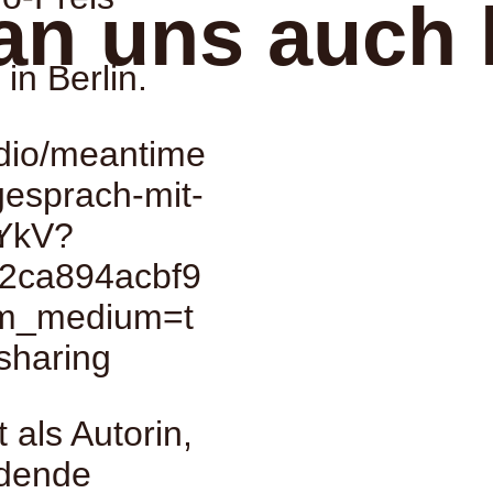
an uns auch 
 in Berlin.
adio/meantime
-gesprach-mit-
LYkV?
:
2ca894acbf9
tm_medium=t
sharing
 als Autorin,
ldende