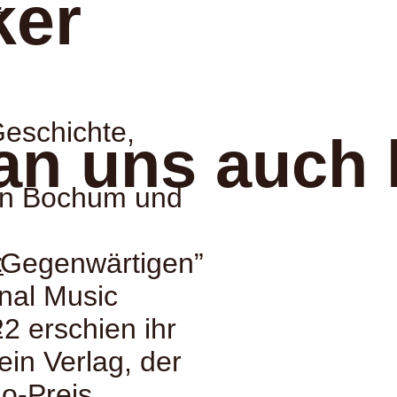
ker
:
Geschichte,
an uns auch 
in Bochum und
 Gegenwärtigen”
:
nal Music
:
2 erschien ihr
ein Verlag, der
o-Preis