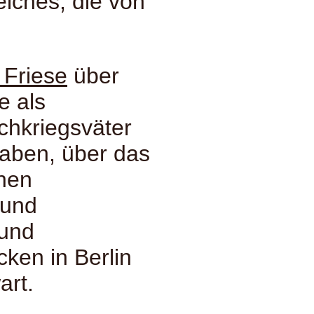
eiches, die von
 Friese
über
e als
chkriegsväter
haben, über das
chen
 und
 und
cken in Berlin
art.