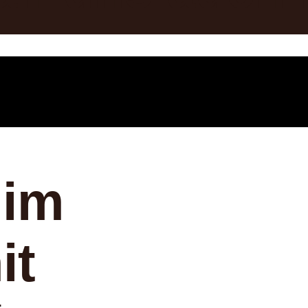
 im
it