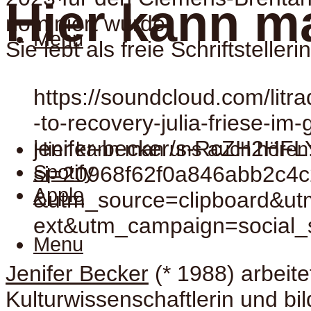
Hier kann m
nominiert wurde.
Menu
Sie lebt als freie Schriftstellerin
https://soundcloud.com/litr
-to-recovery-julia-friese-im
jenifer-becker/s-RcZH2HF
Hier kann man uns auch hören
Spotify
si=20968f62f0a846abb2c4c
Apple
&utm_source=clipboard&u
ext&utm_campaign=social_
Menu
Jenifer Becker
(* 1988) arbeitet
Kulturwissenschaftlerin und bi