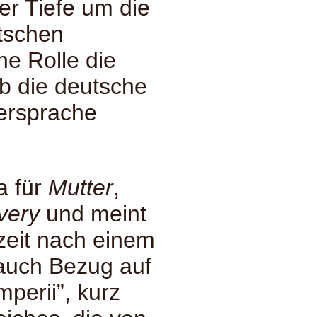
der Tiefe um die
utschen
e Rolle die
b die deutsche
tersprache
a für
Mutter
,
very
und meint
zeit nach einem
 auch Bezug auf
mperii”, kurz