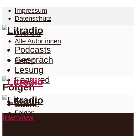
Impressum
Datenschutz
Über uns
Alle Autor:innen
Podcasts
Gespräch
Folgen
Lesung
Featured
Folgen
Menu
Suche
Folgen
Interview
Podcasts
Facebook
Twitter
Gespräch
Suche