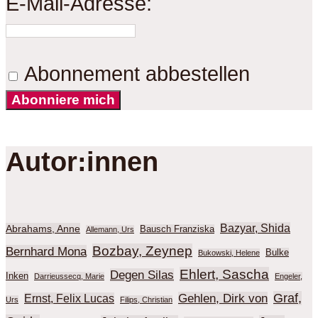
E-Mail-Adresse:
Abonnement abbestellen
Abonniere mich
Autor:innen
Bazyar, Shida
Abrahams, Anne
Bausch Franziska
Allemann, Urs
Bozbay, Zeynep
Bernhard Mona
Bulke
Bukowski, Helene
Ehlert, Sascha
Degen Silas
Inken
Darrieussecq, Marie
Engeler,
Graf,
Gehlen, Dirk von
Ernst, Felix Lucas
Urs
Filips, Christian