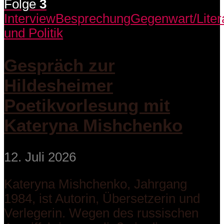
Folge
3
Interview
Besprechung
Gegenwart/Liter
und Politik
Gespräch zur
Hildesheimer
Poetikvorlesung mit
Kateryna Mishchenko
12. Juli 2026
Kateryna Mishchenko, Jahrgang
1984, ist Autorin, Übersetzerin und
Verlegerin. Wegen des russischen