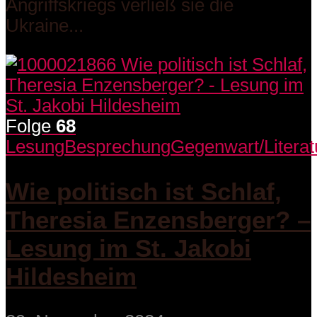
Angriffskriegs verließ sie die
Ukraine...
Folge
68
Lesung
Besprechung
Gegenwart/Literat
Wie politisch ist Schlaf,
Theresia Enzensberger? –
Lesung im St. Jakobi
Hildesheim