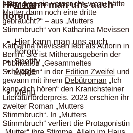
Hier kann man uns auch
hätte, was sie verspricht, wozu hätte
Menu
Mutter dann noch eine dritte
hören:
gebraucht?“ – aus „Mutters
Stimmbruch“ von Katharina Mevissen
Hier kann man uns auch
Katharina Mevissen lebt als Autorin in
hören:
Berlin. Sie ist Mitherausgeberin der
Spotify
Publikation „Gesammeltes
Apple
Schweigen“ in der
Edition Zweifel
und
gewann mit ihrem
Debütroman
„Ich
kann dich hören“ den Kranichsteiner
Menu
Literaturförderpreis. 2023 erschien ihr
zweiter Roman „Mutters
Stimmbruch“. In „Mutters
Stimmbruch“ verliert die Protagonistin
„Mutter“ ihre Stimme. Allein im Haus