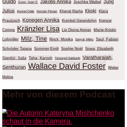
Guido
Jakobs Annika
Jung
Joschka Waibel
Guse, Juan S.
Julius
Kkoki
Klara
Khayat Rasha
Kennel Odile
Kessler Florian
Konegen Annika
Prautzsch
Krenkel Gewndolyn
Krenzer
Kränzler Lisa
Lio Diona Aigner
Marie-Kristin
Corinna
Milz, Tine
Lohmiller
Saul, Fabian
Rinck, Monika
Sanyal, Mithu
Schröder Tajana
Sommer,Emili
Sophie Noël
Sowa, Elisabeth
Varatharajah,
Taha, Karosh
Stanišić, Saša
Tanasgol Sabbagh
Wallace David Foster
Senthuran
Weber
Melina
Mehr von diesem Podcast