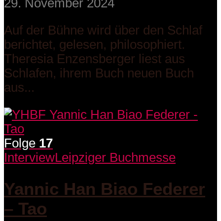
29. November 2024
Auf der Bühne wird über den Schlaf
berichtet, gelesen, philosophiert.
Theresia Enzensberger liest aus
Schlafen, ihrem Buch neuen Buch
aus...
Folge
17
Interview
Leipziger Buchmesse
Yannic Han Biao Federer
– Tao