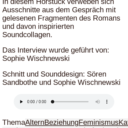
In diesem Hörstück verweben sich
Ausschnitte aus dem Gespräch mit
gelesenen Fragmenten des Romans
und davon inspirierten
Soundcollagen.
Das Interview wurde geführt von:
Sophie Wischnewski
Schnitt und Sounddesign: Sören
Sandbothe und Sophie Wischnewski
Thema
Altern
Beziehung
Feminismus
Ka