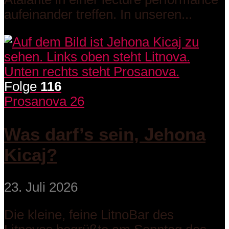
aufeinander treffen. In unseren...
Folge
116
Prosanova 26
Was darf’s sein, Jehona
Kicaj?
23. Juli 2026
Die kleine, feine LitnoBar des