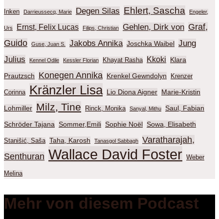
Ehlert, Sascha
Degen Silas
Inken
Darrieussecq, Marie
Engeler,
Graf,
Gehlen, Dirk von
Ernst, Felix Lucas
Urs
Filips, Christian
Guido
Jakobs Annika
Jung
Joschka Waibel
Guse, Juan S.
Julius
Kkoki
Klara
Khayat Rasha
Kennel Odile
Kessler Florian
Konegen Annika
Prautzsch
Krenkel Gewndolyn
Krenzer
Kränzler Lisa
Lio Diona Aigner
Marie-Kristin
Corinna
Milz, Tine
Lohmiller
Saul, Fabian
Rinck, Monika
Sanyal, Mithu
Schröder Tajana
Sommer,Emili
Sophie Noël
Sowa, Elisabeth
Varatharajah,
Taha, Karosh
Stanišić, Saša
Tanasgol Sabbagh
Wallace David Foster
Senthuran
Weber
Melina
Mehr von diesem Podcast