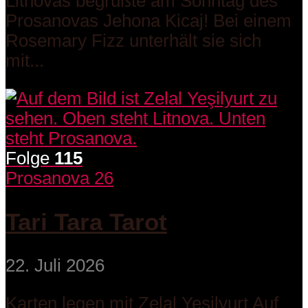
Litnovas begrüßte am Sonntag des
Prosanovas Jehona Kicaj! Bei einem
Rosemary Fizz unterhält sie sich
mit...
Folge
115
Prosanova 26
Tari Tara Tarot
22. Juli 2026
Karten legen mit Zelal Yeşilyurt Auf