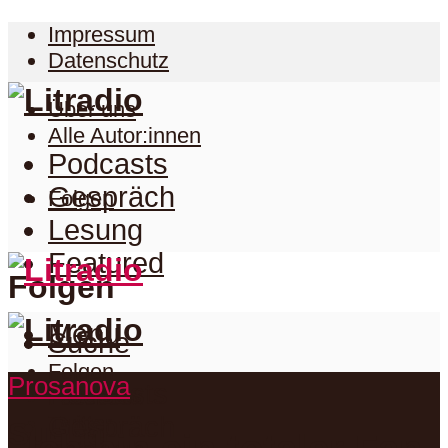
Impressum
Datenschutz
Über uns
Alle Autor:innen
Podcasts
Gespräch
Folgen
Lesung
Featured
Folgen
Menu
Suche
Folgen
Prosanova
Podcasts
Facebook
Twitter
Gespräch
Suche