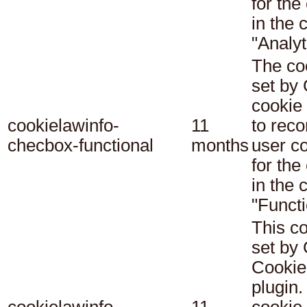
for the
in the 
"Analyt
The co
set b
cookie
cookielawinfo-
11
to reco
checbox-functional
months
user c
for the
in the 
"Functi
This co
set b
Cookie
plugin.
cookielawinfo-
11
cookie 