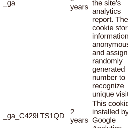
_ga
the site's
years
analytics
report. The
cookie sto
informatio
anonymous
and assign
randomly
generated
number to
recognize
unique visi
This cookie
2
installed b
_ga_C429LTS1QD
years
Google