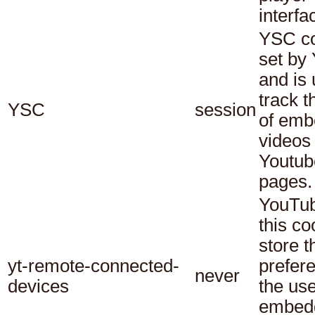
interfa
YSC co
set by
and is 
track t
YSC
session
of em
videos
Youtub
pages.
YouTub
this co
store t
yt-remote-connected-
prefer
never
devices
the use
embed