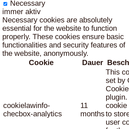
Necessary
immer aktiv
Necessary cookies are absolutely
essential for the website to function
properly. These cookies ensure basic
functionalities and security features of
the website, anonymously.
Cookie
Dauer
Besch
This co
set b
Cookie
plugin.
cookielawinfo-
11
cookie 
checbox-analytics
months
to stor
user c