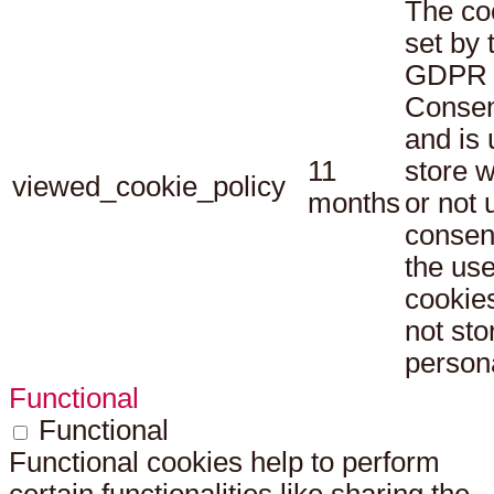
The co
set by 
GDPR 
Consen
and is 
11
store 
viewed_cookie_policy
months
or not 
consen
the use
cookies
not sto
persona
Functional
Functional
Functional cookies help to perform
certain functionalities like sharing the