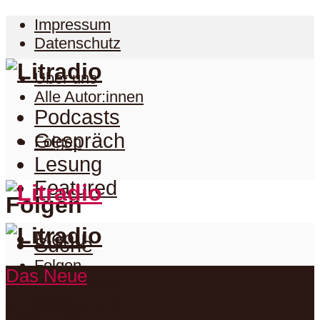
Impressum
Datenschutz
Über uns
Alle Autor:innen
Podcasts
Gespräch
Folgen
Lesung
Featured
Folgen
Menu
Suche
Folgen
Das Neue
Podcasts
Facebook
Twitter
Gespräch
Suche