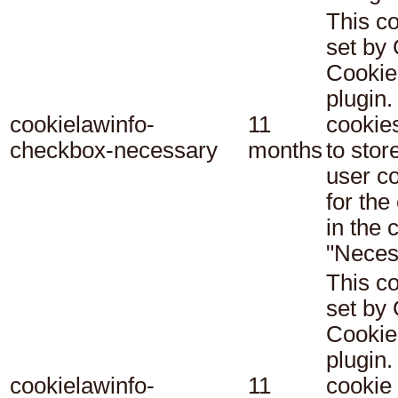
This co
set b
Cookie
plugin.
cookielawinfo-
11
cookie
checkbox-necessary
months
to stor
user c
for the
in the 
"Neces
This co
set b
Cookie
plugin.
cookielawinfo-
11
cookie 