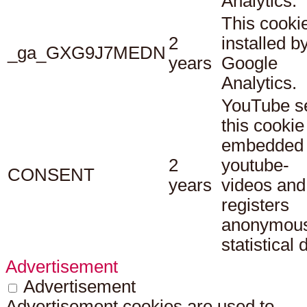
Analytics.
This cookie
2
installed b
_ga_GXG9J7MEDN
years
Google
Analytics.
YouTube s
this cookie
embedded
2
youtube-
CONSENT
years
videos and
registers
anonymou
statistical 
Advertisement
Advertisement
Advertisement cookies are used to