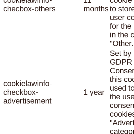
checbox-others
months
to stor
user c
for the
in the 
"Other.
Set by 
GDPR 
Consen
this co
cookielawinfo-
used t
checkbox-
1 year
the use
advertisement
consent
cookies
"Adver
categor