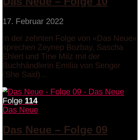
Das Neue – Folge 10
17. Februar 2022
In der zehnten Folge von «Das Neue»
sprechen Zeynep Bozbay, Sascha
Ehlert und Tine Milz mit der
Buchhändlerin Emilia von Senger
(She Said)...
Folge
114
Das Neue
Das Neue – Folge 09