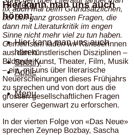
Sprechen über Literatur landet man
Hier kann man uns auch
Menu
fix auch mal beim Grundsätzlichen,
hören:
bei den ganz grossen Fragen, die
dann mit Literaturkritik im engen
Sinne nicht mehr viel zu tun haben.
Hier kann man uns auch
Gemeinsam laden wir Künstler
innen
hören:
aus den künstlerischen Disziplinen –
Bildende Kunst, Theater, Film, Musik
Spotify
– ein, mit uns über literarische
Apple
Neuerscheinungen dieses Frühjahrs
zu sprechen und von dort aus die
Menu
grossen gesellschaftlichen Fragen
unserer Gegenwart zu erforschen.
In der vierten Folge von «Das Neue»
sprechen Zeynep Bozbay, Sascha