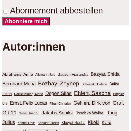
Abonnement abbestellen
Abonniere mich
Autor:innen
Bazyar, Shida
Abrahams, Anne
Bausch Franziska
Allemann, Urs
Bozbay, Zeynep
Bernhard Mona
Bulke
Bukowski, Helene
Ehlert, Sascha
Degen Silas
Inken
Darrieussecq, Marie
Engeler,
Graf,
Gehlen, Dirk von
Ernst, Felix Lucas
Urs
Filips, Christian
Guido
Jakobs Annika
Jung
Joschka Waibel
Guse, Juan S.
Julius
Kkoki
Klara
Khayat Rasha
Kennel Odile
Kessler Florian