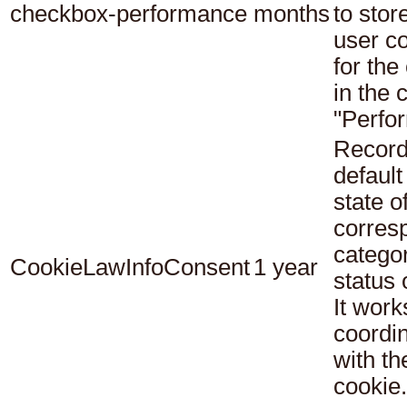
checkbox-performance
months
to stor
user c
for the
in the 
"Perfo
Record
default
state o
corres
catego
CookieLawInfoConsent
1 year
status
It work
coordi
with th
cookie.