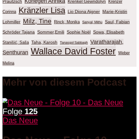
Konegen Annika
Prautzsch
Krenkel Gewndolyn
Krenzer
Kränzler Lisa
Lio Diona Aigner
Marie-Kristin
Corinna
Milz, Tine
Lohmiller
Saul, Fabian
Rinck, Monika
Sanyal, Mithu
Schröder Tajana
Sommer,Emili
Sophie Noël
Sowa, Elisabeth
Varatharajah,
Taha, Karosh
Stanišić, Saša
Tanasgol Sabbagh
Wallace David Foster
Senthuran
Weber
Melina
Mehr von diesem Podcast
Folge
125
Das Neue