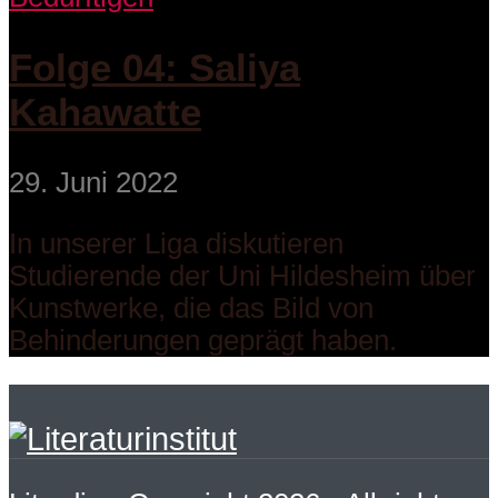
Folge 04: Saliya
Kahawatte
29. Juni 2022
In unserer Liga diskutieren
Studierende der Uni Hildesheim über
Kunstwerke, die das Bild von
Behinderungen geprägt haben.