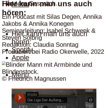
Hier kann man uns auch
Filme ins Gespräch.
Menu
hören:
Ein Podcast mit Silas Degen, Annika
Jakobs & Annika Konegen
Seminarleitung: Isabel Schwenk &
Hier kann man uns auch
Steven Solbrig
hören:
Redaktion: Claudia Sonntag
Spotify
Produziert bei Radio Okerwelle, 2022
Apple
Menu
© Friedrich Magnussen