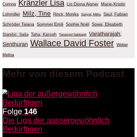
Kränzler Lisa
Lio Diona Aigner
Marie-Kristin
Corinna
Milz, Tine
Lohmiller
Saul, Fabian
Rinck, Monika
Sanyal, Mithu
Schröder Tajana
Sommer,Emili
Sophie Noël
Sowa, Elisabeth
Varatharajah,
Taha, Karosh
Stanišić, Saša
Tanasgol Sabbagh
Wallace David Foster
Senthuran
Weber
Melina
Mehr von diesem Podcast
Folge
146
Die Liga der aussergewöhnlich
Bedürftigen