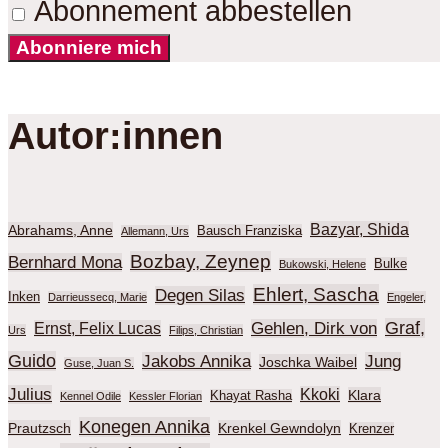
Abonnement abbestellen
Abonniere mich
Autor:innen
Bazyar, Shida
Abrahams, Anne
Bausch Franziska
Allemann, Urs
Bozbay, Zeynep
Bernhard Mona
Bulke
Bukowski, Helene
Ehlert, Sascha
Degen Silas
Inken
Darrieussecq, Marie
Engeler,
Graf,
Gehlen, Dirk von
Ernst, Felix Lucas
Urs
Filips, Christian
Guido
Jakobs Annika
Jung
Joschka Waibel
Guse, Juan S.
Julius
Kkoki
Klara
Khayat Rasha
Kennel Odile
Kessler Florian
Konegen Annika
Prautzsch
Krenkel Gewndolyn
Krenzer