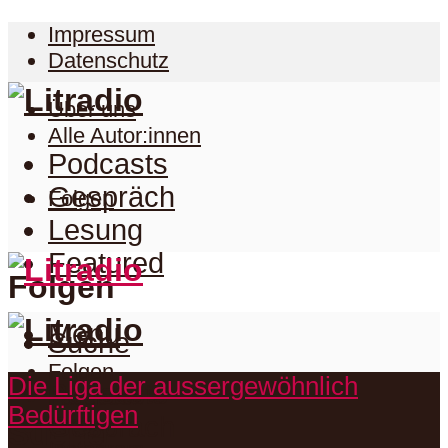
Impressum
Datenschutz
Über uns
Alle Autor:innen
Podcasts
Gespräch
Folgen
Lesung
Featured
Folgen
Menu
Suche
Folgen
Die Liga der aussergewöhnlich
Podcasts
Facebook
Bedürftigen
Twitter
Gespräch
Suche