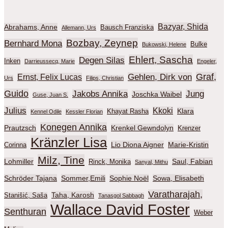
Bazyar, Shida
Abrahams, Anne
Bausch Franziska
Allemann, Urs
Bozbay, Zeynep
Bernhard Mona
Bulke
Bukowski, Helene
Ehlert, Sascha
Degen Silas
Inken
Darrieussecq, Marie
Engeler,
Graf,
Gehlen, Dirk von
Ernst, Felix Lucas
Urs
Filips, Christian
Guido
Jakobs Annika
Jung
Joschka Waibel
Guse, Juan S.
Julius
Kkoki
Klara
Khayat Rasha
Kennel Odile
Kessler Florian
Konegen Annika
Prautzsch
Krenkel Gewndolyn
Krenzer
Kränzler Lisa
Lio Diona Aigner
Marie-Kristin
Corinna
Milz, Tine
Lohmiller
Saul, Fabian
Rinck, Monika
Sanyal, Mithu
Schröder Tajana
Sommer,Emili
Sophie Noël
Sowa, Elisabeth
Varatharajah,
Taha, Karosh
Stanišić, Saša
Tanasgol Sabbagh
Wallace David Foster
Senthuran
Weber