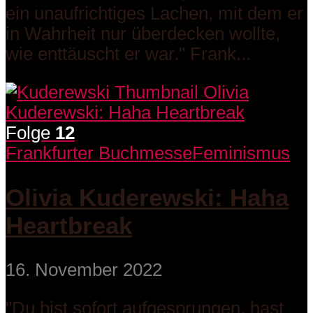
ein unaufrichtiges Lachen, mit dem er
in Wahrheit nur überdecken wollte,
wie enttäuscht er war." Frank...
Folge
12
Frankfurter Buchmesse
Feminismus
Olivia Kuderewski: Haha
Heartbreak
16. November 2022
"Du bist sofort aufgesprungen, hast