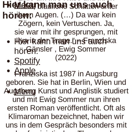
Hier kann man uns auch
Menu
Mund, bläuliche Schatten unter
hören:
ihren Augen. (…) Da war kein
Zögern, kein Vertuschen. Ja,
sie war mit ihr gesprungen, mit
Ilya in der Trage.“ – Franziska
Hier kann man uns auch
Gänsler , Ewig Sommer
hören:
(2022)
Spotify
Apple
Franziska ist 1987 in Augsburg
geboren. Sie hat in Berlin, Wien und
Menu
Augsburg Kunst und Anglistik studiert
und mit Ewig Sommer nun ihren
ersten Roman veröffentlicht. Oft als
Klimaroman bezeichnet, haben wir
uns in dem Gespräch besonders mit