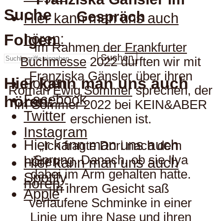
Suche
Gespräch
Hier kann man uns auch
hören:
Folgen
Im Rahmen der
Frankfurter
Suchen
Buchmesse
2022 durften wir mit
Franziska Gänsler über ihren
Hier kann man uns auch
Folgen
Roman
Ewig Sommer
sprechen, der
Facebook
hören:
im Sommer 2022 bei KEIN&ABER
Twitter
erschienen ist.
Instagram
Hier kann man uns auch
„Ich fragte Dori nach dem
Sprung. Danach, ob sie Ilya
hören:
Hier kann man uns auch
dabei im Arm gehalten hatte.
Spotify
hören:
In ihrem Gesicht saß
Apple
verlaufene Schminke in einer
Linie um ihre Nase und ihren