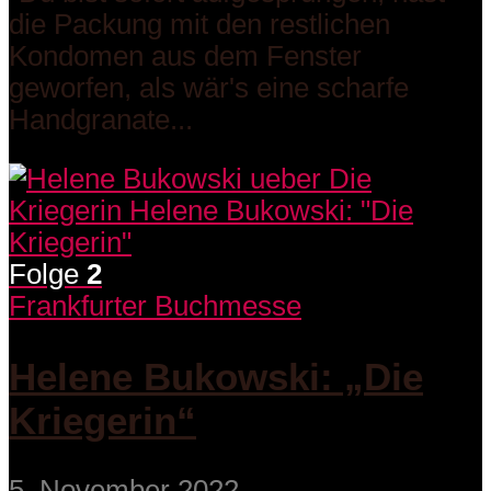
die Packung mit den restlichen
Kondomen aus dem Fenster
geworfen, als wär's eine scharfe
Handgranate...
Folge
2
Frankfurter Buchmesse
Helene Bukowski: „Die
Kriegerin“
5. November 2022