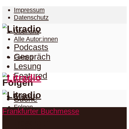
Impressum
Datenschutz
Über uns
Alle Autor:innen
Podcasts
Gespräch
Folgen
Lesung
Featured
Folgen
Menu
Suche
Folgen
Frankfurter Buchmesse
Podcasts
Facebook
Twitter
Gespräch
Suche