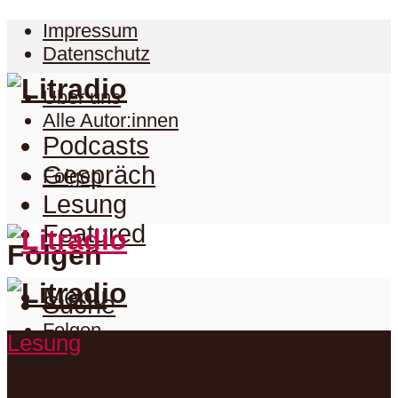
Impressum
Datenschutz
Über uns
Alle Autor:innen
Podcasts
Gespräch
Folgen
Lesung
Featured
Folgen
Menu
Suche
Folgen
Lesung
Podcasts
Facebook
Twitter
Gespräch
Suche