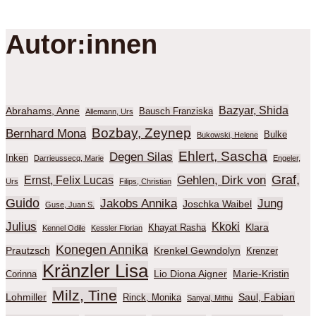
Autor:innen
Bazyar, Shida
Abrahams, Anne
Bausch Franziska
Allemann, Urs
Bozbay, Zeynep
Bernhard Mona
Bulke
Bukowski, Helene
Ehlert, Sascha
Degen Silas
Inken
Darrieussecq, Marie
Engeler,
Graf,
Gehlen, Dirk von
Ernst, Felix Lucas
Urs
Filips, Christian
Guido
Jakobs Annika
Jung
Joschka Waibel
Guse, Juan S.
Julius
Kkoki
Klara
Khayat Rasha
Kennel Odile
Kessler Florian
Konegen Annika
Prautzsch
Krenkel Gewndolyn
Krenzer
Kränzler Lisa
Lio Diona Aigner
Marie-Kristin
Corinna
Milz, Tine
Lohmiller
Saul, Fabian
Rinck, Monika
Sanyal, Mithu