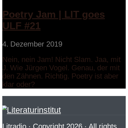
Poetry Jam | LIT goes
ULF #21
4. Dezember 2019
Nein, nein Jam! Nicht Slam. Jaa, mit
J. Wie Jürgen Vogel. Genau, der mit
den Zähnen. Richtig. Poetry ist aber
klar oder?
Litradio
· Copyright 2026 · All rights