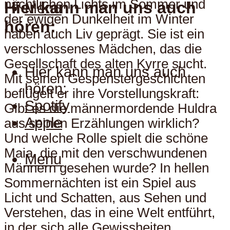
nächtlichen Lichts im Sommer und
Hier kann man uns auch
Menu
der ewigen Dunkelheit im Winter
hören:
haben auch Liv geprägt. Sie ist ein
verschlossenes Mädchen, das die
Gesellschaft des alten Kyrre sucht.
Hier kann man uns auch
Mit seinen Gespenstergeschichten
hören:
beflügelt er ihre Vorstellungskraft:
Spotify
Gibt es die männermordende Huldra
Apple
aus seinen Erzählungen wirklich?
Und welche Rolle spielt die schöne
Maia, die mit den verschwundenen
Menu
Männern gesehen wurde? In hellen
Sommernächten ist ein Spiel aus
Licht und Schatten, aus Sehen und
Verstehen, das in eine Welt entführt,
in der sich alle Gewissheiten