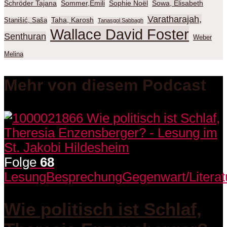
Schröder Tajana
Sommer,Emili
Sophie Noël
Sowa, Elisabeth
Varatharajah,
Taha, Karosh
Stanišić, Saša
Tanasgol Sabbagh
Wallace David Foster
Senthuran
Weber
Melina
Mehr von diesem Podcast
Folge
68
Lesung
Besprechung
Gegenwart/Literat
Wie politisch ist Schlaf,