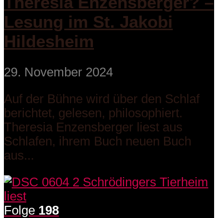
Theresia Enzensberger? –
Lesung im St. Jakobi
Hildesheim
29. November 2024
Auf der Bühne wird über den Schlaf
berichtet, gelesen, philosophiert.
Theresia Enzensberger liest aus
Schlafen, ihrem Buch neuen Buch
aus...
Folge
198