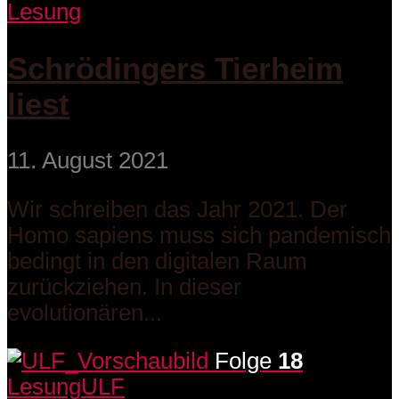
Lesung
Schrödingers Tierheim
liest
11. August 2021
Wir schreiben das Jahr 2021. Der
Homo sapiens muss sich pandemisch
bedingt in den digitalen Raum
zurückziehen. In dieser
evolutionären...
Folge
18
Lesung
ULF