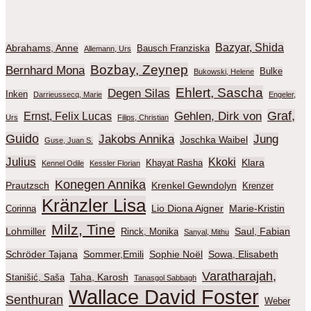
Bazyar, Shida
Abrahams, Anne
Bausch Franziska
Allemann, Urs
Bozbay, Zeynep
Bernhard Mona
Bulke
Bukowski, Helene
Ehlert, Sascha
Degen Silas
Inken
Darrieussecq, Marie
Engeler,
Graf,
Gehlen, Dirk von
Ernst, Felix Lucas
Urs
Filips, Christian
Guido
Jakobs Annika
Jung
Joschka Waibel
Guse, Juan S.
Julius
Kkoki
Klara
Khayat Rasha
Kennel Odile
Kessler Florian
Konegen Annika
Prautzsch
Krenkel Gewndolyn
Krenzer
Kränzler Lisa
Lio Diona Aigner
Marie-Kristin
Corinna
Milz, Tine
Lohmiller
Saul, Fabian
Rinck, Monika
Sanyal, Mithu
Schröder Tajana
Sommer,Emili
Sophie Noël
Sowa, Elisabeth
Varatharajah,
Taha, Karosh
Stanišić, Saša
Tanasgol Sabbagh
Wallace David Foster
Senthuran
Weber