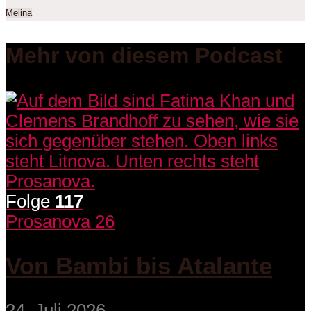
Melina
Mehr von diesem Podcast
Folge
117
Prosanova 26
Von Bambi bis Atalante
24. Juli 2026