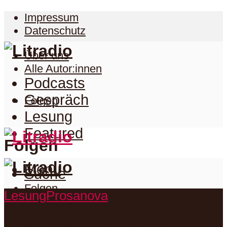
Impressum
Datenschutz
Über uns
Alle Autor:innen
Podcasts
Gespräch
Folgen
Lesung
Featured
Folgen
Menu
Suche
Folgen
Lesung
Prosanova
Podcasts
Facebook
Twitter
Gespräch
Suche