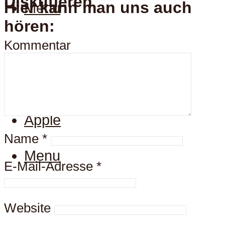
Diskutieren
Hier kann man uns auch
Menu
hören:
Kommentar
Hier kann man uns auch
hören:
Spotify
Apple
Name
*
Menu
E-Mail-Adresse
*
Website