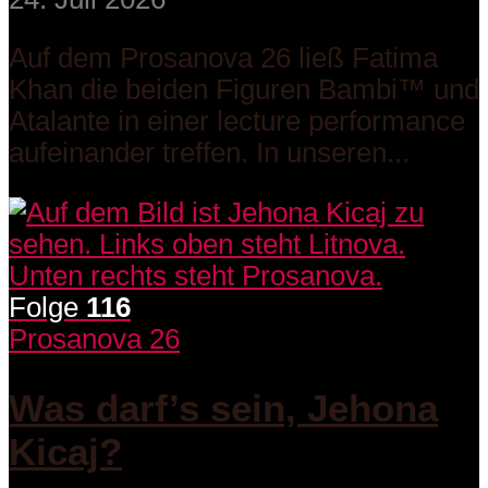
Auf dem Prosanova 26 ließ Fatima
Khan die beiden Figuren Bambi™ und
Atalante in einer lecture performance
aufeinander treffen. In unseren...
Folge
116
Prosanova 26
Was darf’s sein, Jehona
Kicaj?