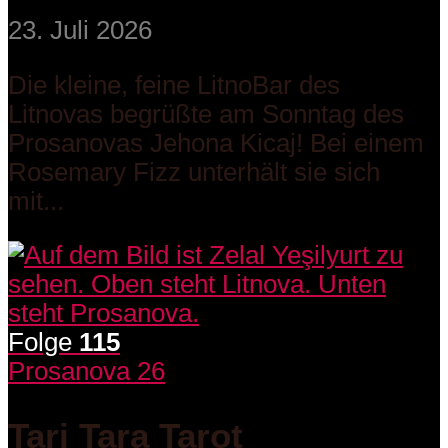
23. Juli 2026
Die kleine, feine LitnoBar des
Litnovas begrüßte am Sonntag des
Prosanovas Jehona Kicaj! Bei einem
Rosemary Fizz unterhält sie sich
mit...
Folge
115
Prosanova 26
Tari Tara Tarot