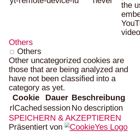
yt-remote-device-id
never
the u
embe
YouT
video
Others
Others
Other uncategorized cookies are
those that are being analyzed and
have not been classified into a
category as yet.
Cookie
Dauer
Beschreibung
rlCached
session
No description
SPEICHERN & AKZEPTIEREN
Präsentiert von