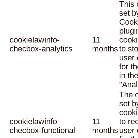
This 
set 
Cook
plugi
cookielawinfo-
11
cooki
checbox-analytics
months
to st
user 
for t
in th
"Anal
The c
set 
cooki
cookielawinfo-
11
to re
checbox-functional
months
user 