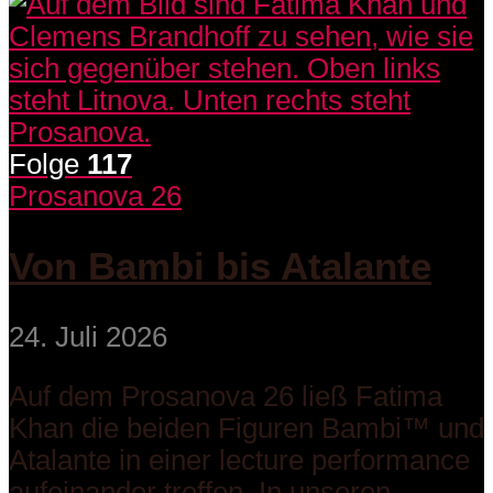
Folge
117
Prosanova 26
Von Bambi bis Atalante
24. Juli 2026
Auf dem Prosanova 26 ließ Fatima
Khan die beiden Figuren Bambi™ und
Atalante in einer lecture performance
aufeinander treffen. In unseren...