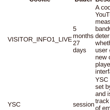
A coo
YouT
meas
5
bandw
months
dete
VISITOR_INFO1_LIVE
27
whet
days
user 
new o
playe
inter
YSC 
set b
and i
track
YSC
session
of e