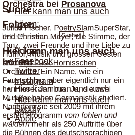
Orchestra bei
Prosanova
Suche
Hier kann man uns auch
hören:
Folgen
Julius Fischer, PoetrySlamSuperStar,
Suchen
und Christian Meyer, die Stimme, der
Tanz, zwei Freunde und ihre Liebe zu
Hier kann man uns auch
Folgen
Humor, Musik und grossen Gesten
Facebook
hören:
sind
The Fuck Hornisschen
Twitter
Orchestra
. Ein Name, wie ein
Faustschlag, aber eigentlich nur ein
Instagram
Hier kann man uns auch
harmloser Jambus. Ja, die zwei
Musiker haben Germanistik studiert.
hören:
Hier kann man uns auch
Nachdem sie seit 2009 mit ihrem
Spotify
hören:
ersten Programm
vom fohlen und
Apple
wäldern
mehr als 250 Auftritte über
die Bühnen des deutschsprachigen