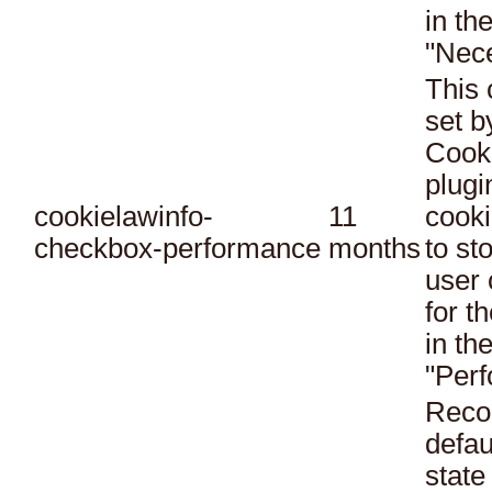
in th
"Nec
This 
set 
Cook
plugi
cookielawinfo-
11
cooki
checkbox-performance
months
to st
user 
for t
in th
"Per
Reco
defau
state