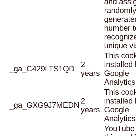
and assi
randoml
generate
number t
recogniz
unique vi
This cook
2
installed
_ga_C429LTS1QD
years
Google
Analytics
This cook
2
installed
_ga_GXG9J7MEDN
years
Google
Analytics
YouTube 