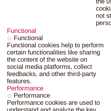
the u
cooki
not s
perso
Functional
Functional
Functional cookies help to perform
certain functionalities like sharing
the content of the website on
social media platforms, collect
feedbacks, and other third-party
features.
Performance
Performance
Performance cookies are used to
understand and analyze the key