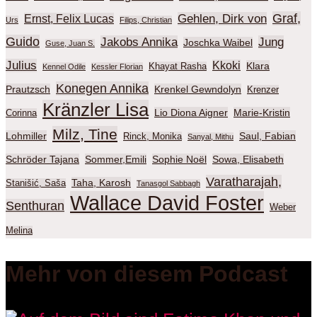
Graf,
Gehlen, Dirk von
Ernst, Felix Lucas
Urs
Filips, Christian
Guido
Jakobs Annika
Jung
Joschka Waibel
Guse, Juan S.
Julius
Kkoki
Klara
Khayat Rasha
Kennel Odile
Kessler Florian
Konegen Annika
Prautzsch
Krenkel Gewndolyn
Krenzer
Kränzler Lisa
Lio Diona Aigner
Marie-Kristin
Corinna
Milz, Tine
Lohmiller
Saul, Fabian
Rinck, Monika
Sanyal, Mithu
Schröder Tajana
Sommer,Emili
Sophie Noël
Sowa, Elisabeth
Varatharajah,
Taha, Karosh
Stanišić, Saša
Tanasgol Sabbagh
Wallace David Foster
Senthuran
Weber
Melina
Mehr von diesem Podcast