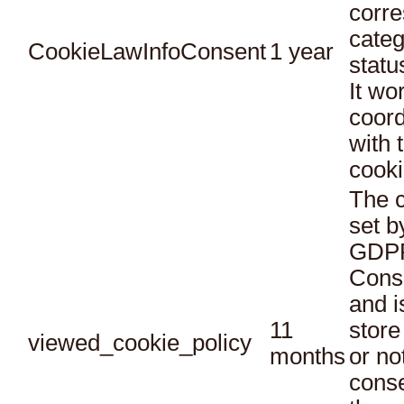
corr
categ
CookieLawInfoConsent
1 year
statu
It wo
coord
with 
cooki
The c
set b
GDPR
Conse
and i
11
store
viewed_cookie_policy
months
or no
conse