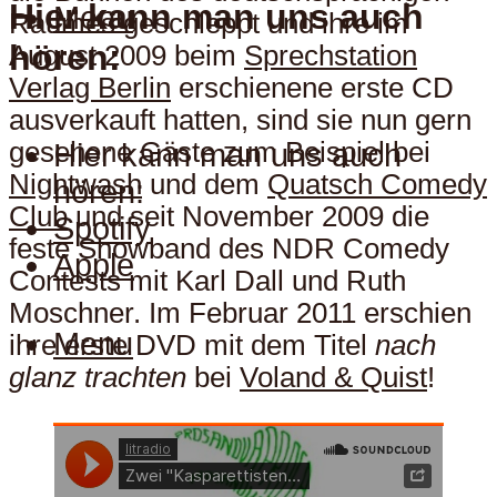
Hier kann man uns auch
Menu
Raumes geschleppt und ihre im
hören:
August 2009 beim
Sprechstation
Verlag Berlin
erschienene erste CD
ausverkauft hatten, sind sie nun gern
gesehene Gäste zum Beispiel bei
Hier kann man uns auch
Nightwash
und dem
Quatsch Comedy
hören:
Club
und seit November 2009 die
Spotify
feste Showband des NDR Comedy
Apple
Contests mit Karl Dall und Ruth
Moschner. Im Februar 2011 erschien
Menu
ihre erste DVD mit dem Titel
nach
glanz trachten
bei
Voland & Quist
!