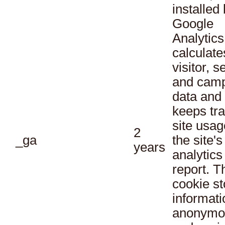
installed
Google
Analytics
calculate
visitor, s
and cam
data and
keeps tra
site usag
2
_ga
the site's
years
analytics
report. T
cookie st
informati
anonymo