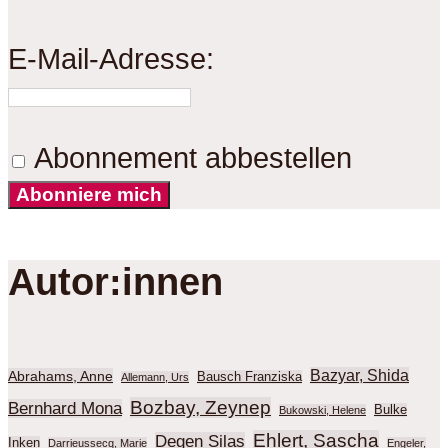
E-Mail-Adresse:
Abonnement abbestellen
Abonniere mich
Autor:innen
Bazyar, Shida
Abrahams, Anne
Bausch Franziska
Allemann, Urs
Bozbay, Zeynep
Bernhard Mona
Bulke
Bukowski, Helene
Ehlert, Sascha
Degen Silas
Inken
Darrieussecq, Marie
Engeler,