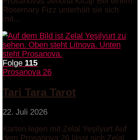
Prosanovas Jehona Kicaj! Bei einem
Rosemary Fizz unterhält sie sich
mit...
Folge
115
Prosanova 26
Tari Tara Tarot
22. Juli 2026
Karten legen mit Zelal Yeşilyurt Auf
dem Prosanova 26 lässt sich Zelal