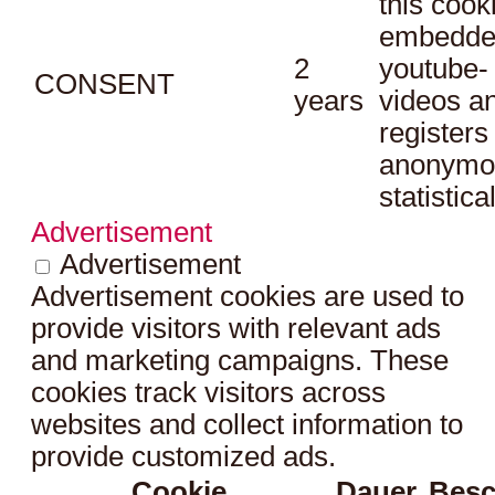
this cook
embedde
2
youtube-
CONSENT
years
videos a
registers
anonymo
statistica
Advertisement
Advertisement
Advertisement cookies are used to
provide visitors with relevant ads
and marketing campaigns. These
cookies track visitors across
websites and collect information to
provide customized ads.
Cookie
Dauer
Besc