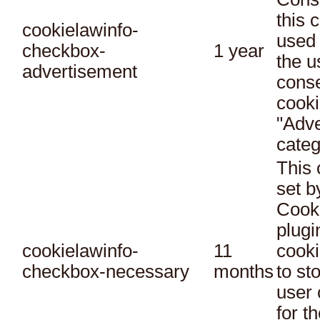
this 
cookielawinfo-
used 
checkbox-
1 year
the u
advertisement
conse
cooki
"Adve
categ
This 
set 
Cook
plugi
cookielawinfo-
11
cooki
checkbox-necessary
months
to st
user 
for t