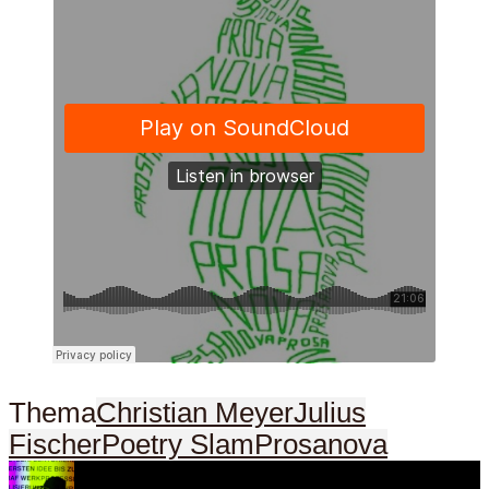
Thema
Christian Meyer
Julius
Fischer
Poetry Slam
Prosanova