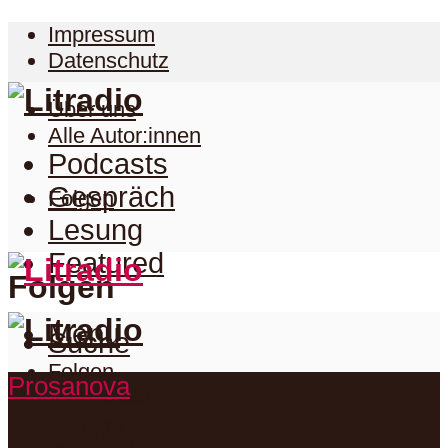
Impressum
Datenschutz
Über uns
Alle Autor:innen
Podcasts
Gespräch
Folgen
Lesung
Featured
Folgen
Menu
Suche
Folgen
Prosanova
Podcasts
Facebook
Twitter
Gespräch
Suche