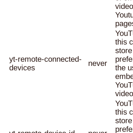
vide
Yout
page
YouT
this 
store
yt-remote-connected-
prefe
never
devices
the u
embe
YouT
video
YouT
this 
store
prefe