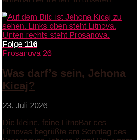
Folge
116
Prosanova 26
Was darf’s sein, Jehona
Kicaj?
23. Juli 2026
Die kleine, feine LitnoBar des
Litnovas begrüßte am Sonntag des