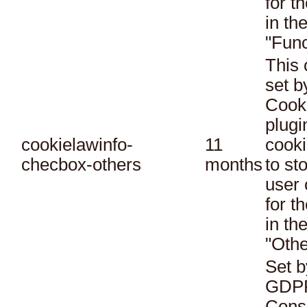
for t
in th
"Func
This 
set 
Cook
plugi
cookielawinfo-
11
cooki
checbox-others
months
to st
user 
for t
in th
"Othe
Set b
GDPR
Conse