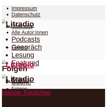
Impressum
Datenschutz
Über uns
Alle Autor:innen
Podcasts
Gespräch
Folgen
Lesung
Featured
Folgen
Menu
Suche
Folgen
Hanser Rauschen
Podcasts
Facebook
Twitter
Gespräch
Suche