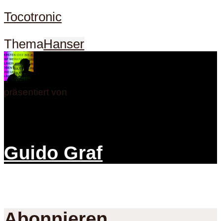
Tocotronic
Thema
Hanser
präsentiert von
Guido Graf
Abonnieren