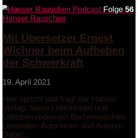
Folge
56
Hanser Rauschen
Mit Übersetzer Ernest
Wichner beim Aufheben
der Schwerkraft
19. April 2021
Hier spricht und fragt der Hanser
Verlag. Seine Lektorinnen und
Lektoren reden mit Buchmenschen,
Lesenden, Autorinnen und Autoren.
Dabei...