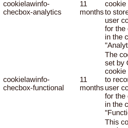
cookielawinfo-
11
cookie 
checbox-analytics
months
to stor
user c
for the
in the 
"Analyt
The co
set b
cookie
cookielawinfo-
11
to reco
checbox-functional
months
user c
for the
in the 
"Functi
This co