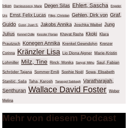
Ehlert, Sascha
Degen Silas
Inken
Darrieussecq, Marie
Engeler,
Graf,
Gehlen, Dirk von
Ernst, Felix Lucas
Urs
Filips, Christian
Guido
Jakobs Annika
Jung
Joschka Waibel
Guse, Juan S.
Julius
Kkoki
Klara
Khayat Rasha
Kennel Odile
Kessler Florian
Konegen Annika
Prautzsch
Krenkel Gewndolyn
Krenzer
Kränzler Lisa
Lio Diona Aigner
Marie-Kristin
Corinna
Milz, Tine
Lohmiller
Saul, Fabian
Rinck, Monika
Sanyal, Mithu
Schröder Tajana
Sommer,Emili
Sophie Noël
Sowa, Elisabeth
Varatharajah,
Taha, Karosh
Stanišić, Saša
Tanasgol Sabbagh
Wallace David Foster
Senthuran
Weber
Melina
Mehr von diesem Podcast