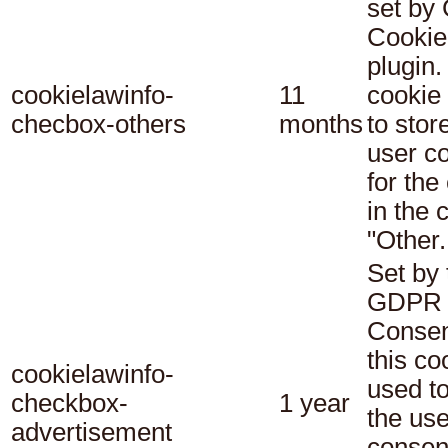
set b
Cookie
plugin.
cookielawinfo-
11
cookie 
checbox-others
months
to stor
user c
for the
in the 
"Other.
Set by 
GDPR 
Consen
this co
cookielawinfo-
used t
checkbox-
1 year
the use
advertisement
consent