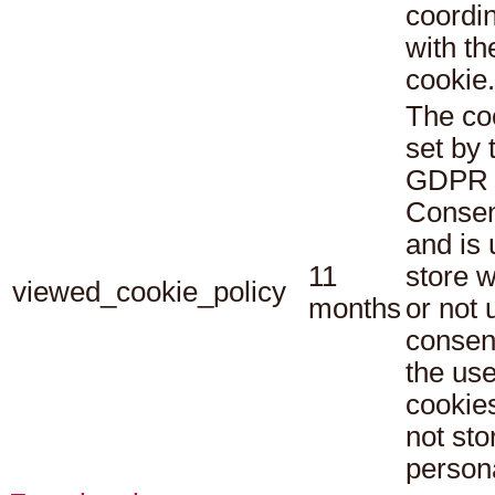
coordi
with th
cookie.
The co
set by 
GDPR 
Consen
and is 
11
store 
viewed_cookie_policy
months
or not 
consen
the use
cookies
not sto
persona