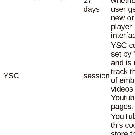
27
whethe
days
user ge
new or
player
interfa
YSC co
set by
and is 
track t
YSC
session
of em
videos
Youtub
pages.
YouTub
this co
store t