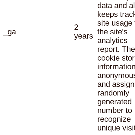
data and a
keeps track
site usage 
2
_ga
the site's
years
analytics
report. The
cookie sto
informatio
anonymous
and assign
randomly
generated
number to
recognize
unique visi