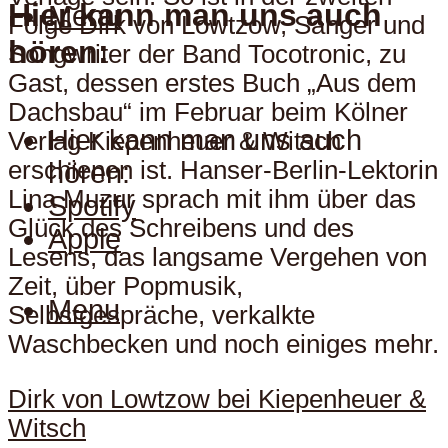
Hier kann man uns auch
Menu
Folge Dirk von Lowtzow, Sänger und
hören:
Songwriter der Band Tocotronic, zu
Gast, dessen erstes Buch „Aus dem
Dachsbau“ im Februar beim Kölner
Hier kann man uns auch
Verlag Kiepenheuer & Witsch
erschienen ist. Hanser-Berlin-Lektorin
hören:
Lina Muzur sprach mit ihm über das
Spotify
Glück des Schreibens und des
Apple
Lesens, das langsame Vergehen von
Zeit, über Popmusik,
Menu
Selbstgespräche, verkalkte
Waschbecken und noch einiges mehr.
Dirk von Lowtzow bei Kiepenheuer &
Witsch