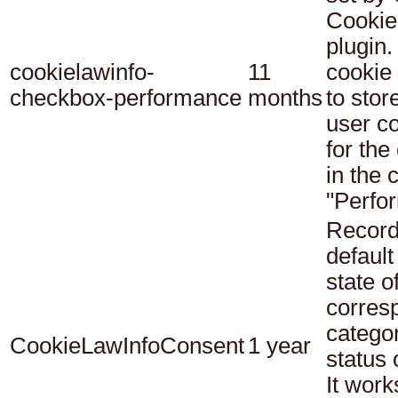
Cookie
plugin.
cookielawinfo-
11
cookie 
checkbox-performance
months
to stor
user c
for the
in the 
"Perfo
Record
default
state o
corres
catego
CookieLawInfoConsent
1 year
status
It work