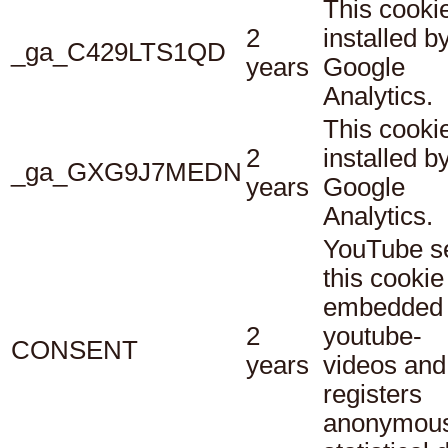
This cookie
2
installed b
_ga_C429LTS1QD
years
Google
Analytics.
This cookie
2
installed b
_ga_GXG9J7MEDN
years
Google
Analytics.
YouTube s
this cookie
embedded
2
youtube-
CONSENT
years
videos and
registers
anonymou