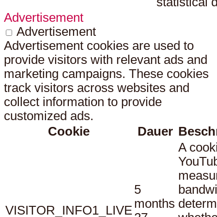
statistical 
Advertisement
Advertisement
Advertisement cookies are used to
provide visitors with relevant ads and
marketing campaigns. These cookies
track visitors across websites and
collect information to provide
customized ads.
Cookie
Dauer
Besch
A cook
YouTub
measu
5
bandwi
months
determ
VISITOR_INFO1_LIVE