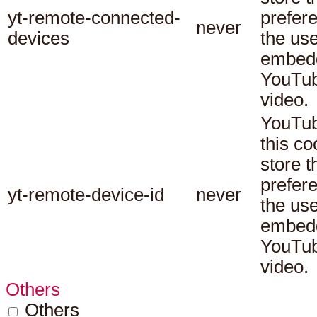
yt-remote-connected-
prefer
never
devices
the use
embed
YouTu
video.
YouTub
this co
store t
prefer
yt-remote-device-id
never
the use
embed
YouTu
video.
Others
Others