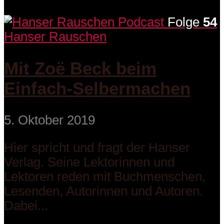
Folge
54
Hanser Rauschen
Mit Zoë Beck beim
Einfach-Selbermachen
5. Oktober 2019
Hier spricht und fragt der Hanser
Verlag. Seine Lektorinnen und
Lektoren reden mit Buchmenschen,
Lesenden, Autorinnen und Autoren.
Dabei...