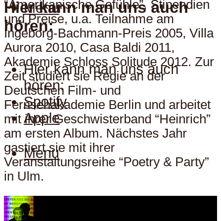
“Amerikanische Gefühle”. Stipendien
Hier kann man uns auch
Menu
und Preise, u.a. Teilnahme am
hören:
Ingeborg-Bachmann-Preis 2005, Villa
Aurora 2010, Casa Baldi 2011,
Akademie Schloss Solitude 2012. Zur
Hier kann man uns auch
Zeit studiert sie Regie an der
hören:
Deutschen Film- und
Spotify
Fernsehakademie Berlin und arbeitet
Apple
mit ihrer Geschwisterband “Heinrich”
am ersten Album. Nächstes Jahr
gastiert sie mit ihrer
Menu
Veranstaltungsreihe “Poetry & Party”
in Ulm.