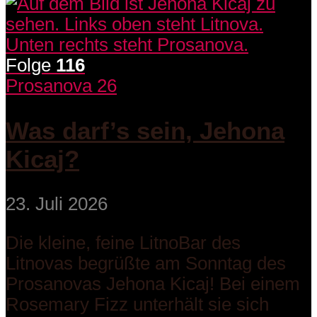
Folge
116
Prosanova 26
Was darf’s sein, Jehona
Kicaj?
23. Juli 2026
Die kleine, feine LitnoBar des
Litnovas begrüßte am Sonntag des
Prosanovas Jehona Kicaj! Bei einem
Rosemary Fizz unterhält sie sich