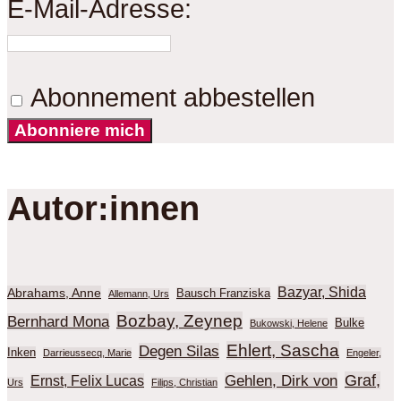
E-Mail-Adresse:
Abonnement abbestellen
Abonniere mich
Autor:innen
Bazyar, Shida
Abrahams, Anne
Bausch Franziska
Allemann, Urs
Bozbay, Zeynep
Bernhard Mona
Bulke
Bukowski, Helene
Ehlert, Sascha
Degen Silas
Inken
Darrieussecq, Marie
Engeler,
Graf,
Gehlen, Dirk von
Ernst, Felix Lucas
Urs
Filips, Christian