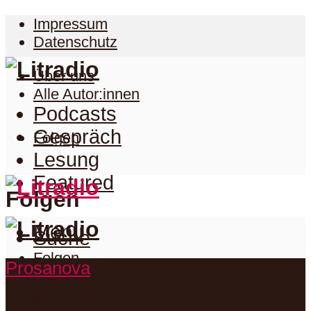
Impressum
Datenschutz
Über uns
Alle Autor:innen
Podcasts
Gespräch
Folgen
Lesung
Featured
Folgen
Menu
Suche
Folgen
Prosanova
Podcasts
Facebook
Twitter
Gespräch
Suche