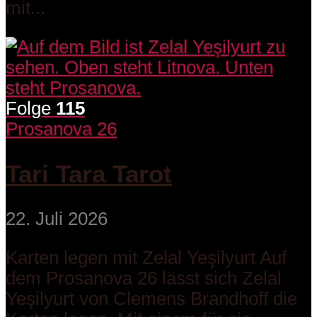
mit...
Folge
115
Prosanova 26
Tari Tara Tarot
22. Juli 2026
Karten legen mit Zelal Yeşilyurt Auf
dem Prosanova 26 lässt sich Zelal
Yeşilyurt von Clemens Brandhoff die