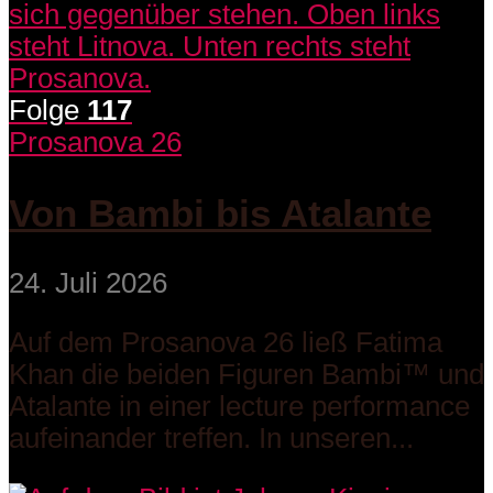
Folge
117
Prosanova 26
Von Bambi bis Atalante
24. Juli 2026
Auf dem Prosanova 26 ließ Fatima
Khan die beiden Figuren Bambi™ und
Atalante in einer lecture performance
aufeinander treffen. In unseren...