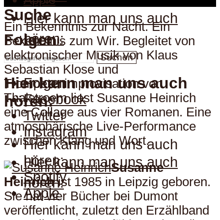
Suche
Hier kann man uns auch
Ein Bekenntnis zur Nacht. Ein
hören:
Folgen
Bekenntnis zum Wir. Begleitet von
elektronischer Musik von Klaus
Suchen
Sebastian Klose und
Hier kann man uns auch
Folgen
Trompetenimprovisation von
Thalstroem liest Susanne Heinrich
Facebook
hören:
eine Collage aus vier Romanen. Eine
Twitter
atmosphärische Live-Performance
Instagram
zwischen Klang und Wort.
Hier kann man uns auch
hören:
Hier kann man uns auch
Susanne
Spotify
Heinrich
ist 1985 in Leipzig geboren.
hören:
Apple
Sie hat vier Bücher bei Dumont
veröffentlicht, zuletzt den Erzählband