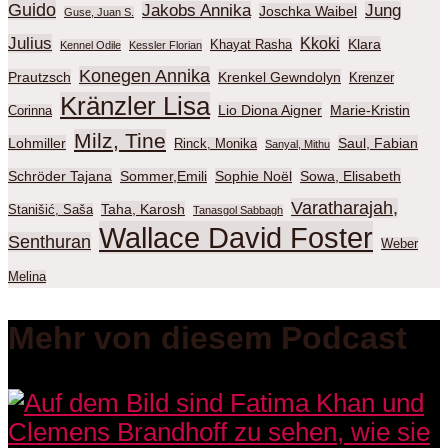
Guido
Jakobs Annika
Jung
Joschka Waibel
Guse, Juan S.
Julius
Kkoki
Klara
Khayat Rasha
Kennel Odile
Kessler Florian
Konegen Annika
Prautzsch
Krenkel Gewndolyn
Krenzer
Kränzler Lisa
Lio Diona Aigner
Marie-Kristin
Corinna
Milz, Tine
Lohmiller
Saul, Fabian
Rinck, Monika
Sanyal, Mithu
Schröder Tajana
Sommer,Emili
Sophie Noël
Sowa, Elisabeth
Varatharajah,
Taha, Karosh
Stanišić, Saša
Tanasgol Sabbagh
Wallace David Foster
Senthuran
Weber
Melina
Mehr von diesem Podcast