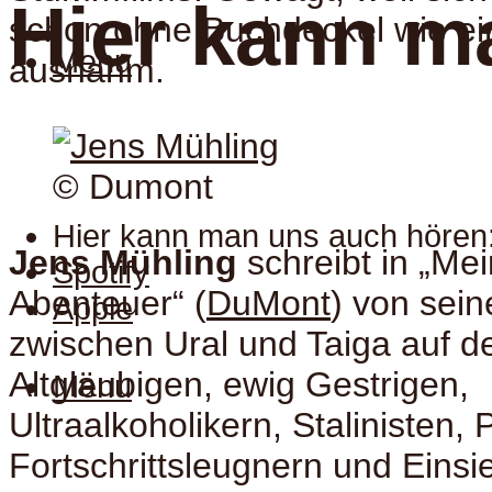
Hier kann m
schon ohne Buchdeckel wie ei
Menu
ausnahm.
© Dumont
Hier kann man uns auch hören
Jens Mühling
schreibt in „Me
Spotify
Abenteuer“ (
DuMont
) von sei
Apple
zwischen Ural und Taiga auf d
Altgläubigen, ewig Gestrigen,
Menu
Ultraalkoholikern, Stalinisten, 
Fortschrittsleugnern und Einsie