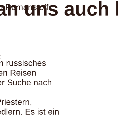
an uns auch 
n Romanstoff
:
in russisches
nen Reisen
er Suche nach
Priestern,
dlern. Es ist ein