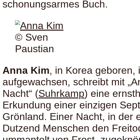
schonungsarmes Buch.
© Sven
Paustian
Anna Kim
, in Korea geboren, 
aufgewachsen, schreibt mit „A
Nacht“ (
Suhrkamp
) eine ernst
Erkundung einer einzigen Sep
Grönland. Einer Nacht, in der 
Dutzend Menschen den Freitod
ummantelt von Frost, zugeknö