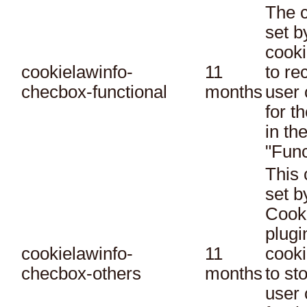
The c
set 
cooki
cookielawinfo-
11
to re
checbox-functional
months
user 
for t
in th
"Func
This 
set 
Cook
plugi
cookielawinfo-
11
cooki
checbox-others
months
to st
user 