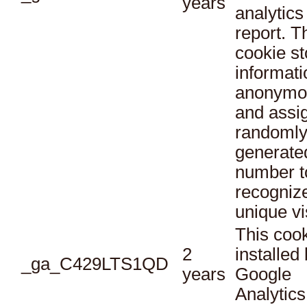
years
analytics
report. T
cookie st
informati
anonymo
and assi
randoml
generate
number t
recogniz
unique vi
This cook
2
installed
_ga_C429LTS1QD
years
Google
Analytics