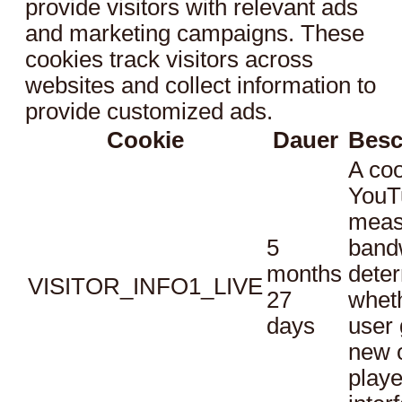
provide visitors with relevant ads
and marketing campaigns. These
cookies track visitors across
websites and collect information to
provide customized ads.
Cookie
Dauer
Besc
A coo
YouT
meas
5
bandw
months
dete
VISITOR_INFO1_LIVE
27
whet
days
user 
new o
playe