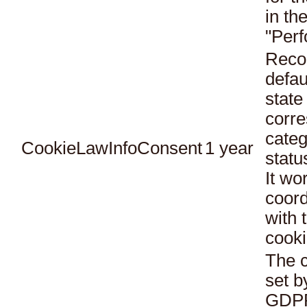
in th
"Per
Reco
defau
state
corr
categ
CookieLawInfoConsent
1 year
statu
It wo
coord
with 
cooki
The c
set b
GDPR