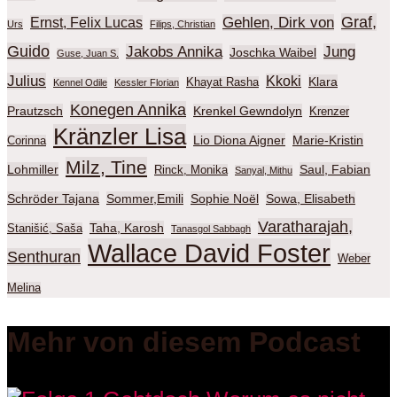
Graf,
Gehlen, Dirk von
Ernst, Felix Lucas
Urs
Filips, Christian
Guido
Jakobs Annika
Jung
Joschka Waibel
Guse, Juan S.
Julius
Kkoki
Klara
Khayat Rasha
Kennel Odile
Kessler Florian
Konegen Annika
Prautzsch
Krenkel Gewndolyn
Krenzer
Kränzler Lisa
Lio Diona Aigner
Marie-Kristin
Corinna
Milz, Tine
Lohmiller
Saul, Fabian
Rinck, Monika
Sanyal, Mithu
Schröder Tajana
Sommer,Emili
Sophie Noël
Sowa, Elisabeth
Varatharajah,
Taha, Karosh
Stanišić, Saša
Tanasgol Sabbagh
Wallace David Foster
Senthuran
Weber
Melina
Mehr von diesem Podcast