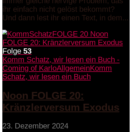
immer gleiche nervige Problem, das
ihr einfach nicht gelöst bekommt?
Und dann lest ihr einen Text, in dem...
Folge
53
Komm Schatz, wir lesen ein Buch -
Coming of Karlo
Allgemein
Komm
Schatz, wir lesen ein Buch
Noon FOLGE 20:
Kränzlerversum Exodus
23. Dezember 2024