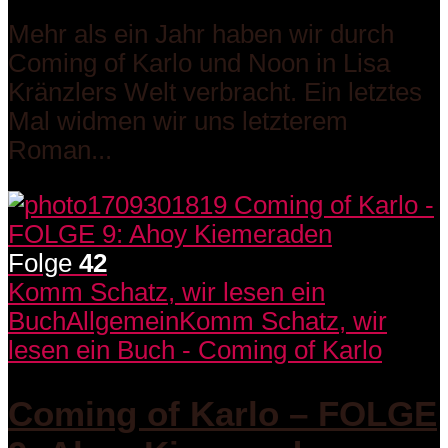
Mehr als ein Jahr haben wir durch
Coming of Karlo und Noon in Lisa
Kränzlers Welt verbracht. Ein letztes
Mal widmen wir uns letzterem
Roman...
Folge
42
Komm Schatz, wir lesen ein
Buch
Allgemein
Komm Schatz, wir
lesen ein Buch - Coming of Karlo
Coming of Karlo – FOLGE