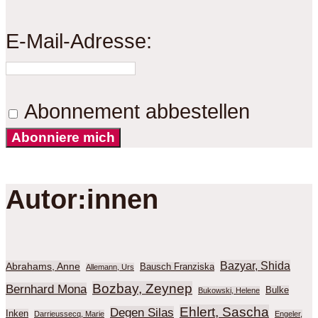
E-Mail-Adresse:
Abonnement abbestellen
Abonniere mich
Autor:innen
Bazyar, Shida
Abrahams, Anne
Bausch Franziska
Allemann, Urs
Bozbay, Zeynep
Bernhard Mona
Bulke
Bukowski, Helene
Ehlert, Sascha
Degen Silas
Inken
Darrieussecq, Marie
Engeler,