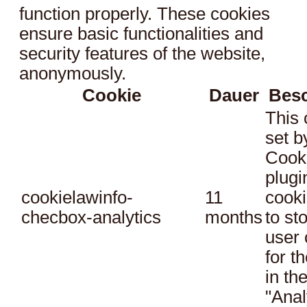
function properly. These cookies
ensure basic functionalities and
security features of the website,
anonymously.
Cookie
Dauer
Bes
This 
set 
Cook
plugi
cookielawinfo-
11
cooki
checbox-analytics
months
to st
user 
for t
in th
"Anal