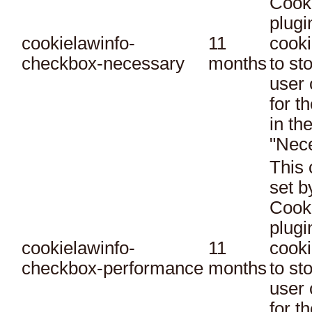
Cook
plugi
cookielawinfo-
11
cooki
checkbox-necessary
months
to st
user 
for t
in th
"Nec
This 
set 
Cook
plugi
cookielawinfo-
11
cooki
checkbox-performance
months
to st
user 
for t