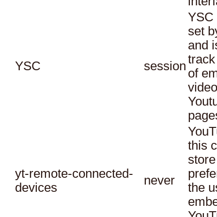
inter
YSC 
set b
and i
track
YSC
session
of e
vide
Yout
page
YouT
this 
store
yt-remote-connected-
prefe
never
devices
the u
embe
YouT