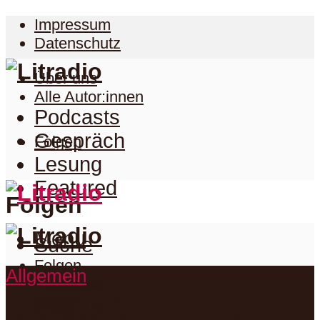
Impressum
Datenschutz
Über uns
Alle Autor:innen
Podcasts
Gespräch
Folgen
Lesung
Featured
Folgen
Menu
Suche
Folgen
Allgemein
Podcasts
Facebook
Twitter
Gespräch
Suche