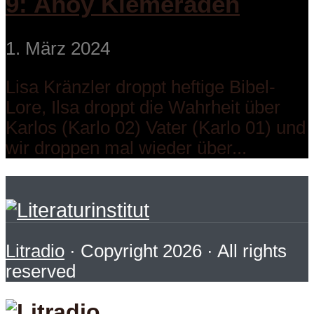
9: Ahoy Kiemeraden
1. März 2024
Lisa Kränzler droppt heftige Bibel-
Lore, Ilsa droppt die Wahrheit über
Karlos (Karlo 02) Vater (Karlo 01) und
wir droppen mal wieder über...
Litradio
· Copyright 2026 · All rights
reserved