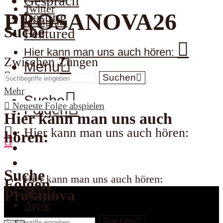
Gespräch
Twitter
PROSANOVA26
Lesung
Instagram
Suche
Featured
Hier kann man uns auch hören:
Zwischen Zungen
Menu
Suchen
Mehr
Suche
Neueste Folge abspielen
Folgen
Hier kann man uns auch
Hier kann man uns auch hören:
hören:
Spotify
Apple
Suche
Hier kann man uns auch hören:
Folgen
Spotify
Prosanova
Apple
Suchen