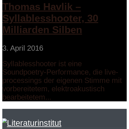
Thomas Havlik –
Syllablesshooter, 30
Milliarden Silben
3. April 2016
Syllablesshooter ist eine
Soundpoetry-Performance, die live-
processings der eigenen Stimme mit
vorbereitetem, elektroakustisch
bearbeitetem...