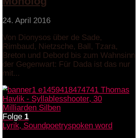
Monolog
24. April 2016
Von Dionysos über de Sade,
Rimbaud, Nietzsche, Ball, Tzara,
Breton und Debord bis zum Wahnsinn
der Gegenwart: Für Dada ist das nur
mit...
Folge
1
Lyrik, Soundpoetry
spoken word