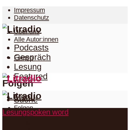
Impressum
Datenschutz
Über uns
Alle Autor:innen
Podcasts
Gespräch
Folgen
Lesung
Featured
Folgen
Menu
Suche
Folgen
Lesung
spoken word
Podcasts
Facebook
Twitter
Gespräch
Suche