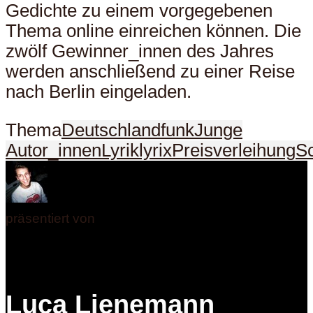
Gedichte zu einem vorgegebenen
Thema online einreichen können. Die
zwölf Gewinner_innen des Jahres
werden anschließend zu einer Reise
nach Berlin eingeladen.
Thema
Deutschlandfunk
Junge
Autor_innen
Lyrik
lyrix
Preisverleihung
Sc
präsentiert von
Luca Lienemann