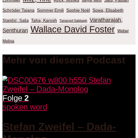
Rinck, Monika
Sanyal, Mithu
Schröder Tajana
Sommer,Emili
Sophie Noël
Sowa, Elisabeth
Varatharajah,
Taha, Karosh
Stanišić, Saša
Tanasgol Sabbagh
Wallace David Foster
Senthuran
Weber
Melina
Mehr von diesem Podcast
Folge
2
spoken word
Stefan Zweifel – Dada-