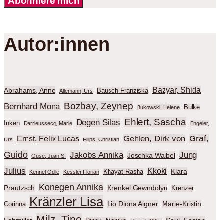
Abonniere mich
Autor:innen
Bazyar, Shida
Abrahams, Anne
Bausch Franziska
Allemann, Urs
Bozbay, Zeynep
Bernhard Mona
Bulke
Bukowski, Helene
Ehlert, Sascha
Degen Silas
Inken
Darrieussecq, Marie
Engeler,
Graf,
Gehlen, Dirk von
Ernst, Felix Lucas
Urs
Filips, Christian
Guido
Jakobs Annika
Jung
Joschka Waibel
Guse, Juan S.
Julius
Kkoki
Klara
Khayat Rasha
Kennel Odile
Kessler Florian
Konegen Annika
Prautzsch
Krenkel Gewndolyn
Krenzer
Kränzler Lisa
Lio Diona Aigner
Marie-Kristin
Corinna
Milz, Tine
Lohmiller
Saul, Fabian