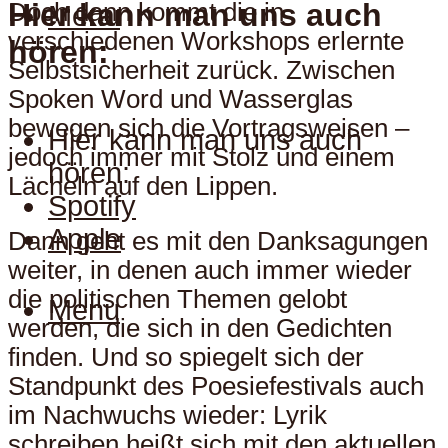
Hier kann man uns auch
Doch dann kommt die in
Menu
verschiedenen Workshops erlernte
hören:
Selbstsicherheit zurück. Zwischen
Spoken Word und Wasserglas
bewegen sich die Vortragsweisen –
Hier kann man uns auch
jedoch immer mit Stolz und einem
hören:
Lächeln auf den Lippen.
Spotify
Apple
Dann geht es mit den Danksagungen
weiter, in denen auch immer wieder
die politischen Themen gelobt
Menu
werden, die sich in den Gedichten
finden. Und so spiegelt sich der
Standpunkt des Poesiefestivals auch
im Nachwuchs wieder: Lyrik
schreiben heißt sich mit den aktuellen