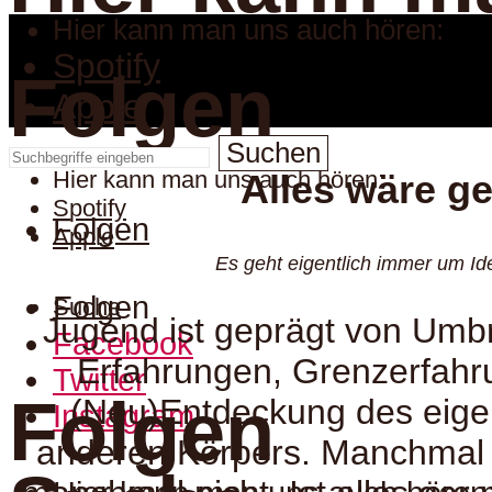
Hier kann man uns auch hören:
Spotify
Folgen
Apple
Suchen
Hier kann man uns auch hören:
Alles wäre ge
Spotify
Folgen
Apple
Es geht eigentlich immer um Ide
Folgen
Suche
Jugend ist geprägt von Umb
Facebook
Erfahrungen, Grenzerfahr
Twitter
Folgen
(Neu)Entdeckung des eige
Instagram
anderen Körpers. Manchmal l