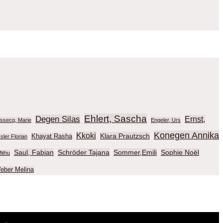
Ehlert, Sascha
Degen Silas
Ernst,
ussecq, Marie
Engeler, Urs
Konegen Annika
Kkoki
Klara Prautzsch
Khayat Rasha
sler Florian
Saul, Fabian
Schröder Tajana
Sommer,Emili
Sophie Noël
ithu
eber Melina