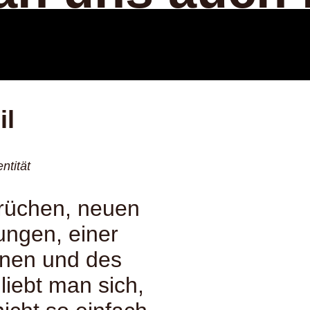
il
ntität
rüchen, neuen
ungen, einer
nen und des
iebt man sich,