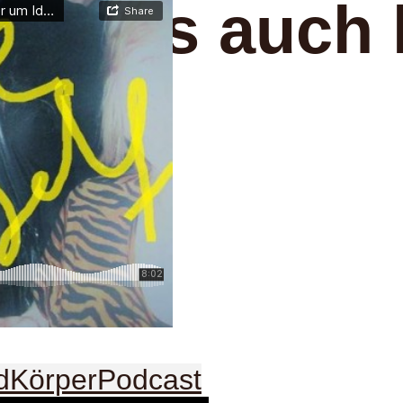
an uns auch 
:
d
Körper
Podcast