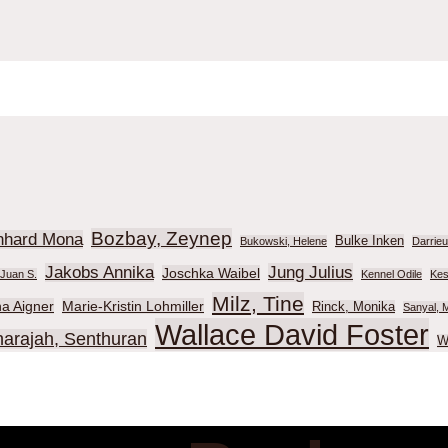
Bozbay, Zeynep
nhard Mona
Bulke Inken
Bukowski, Helene
Darrie
Jakobs Annika
Jung Julius
Joschka Waibel
Juan S.
Kennel Odile
Kes
Milz, Tine
na Aigner
Marie-Kristin Lohmiller
Rinck, Monika
Sanyal, M
Wallace David Foster
harajah, Senthuran
W