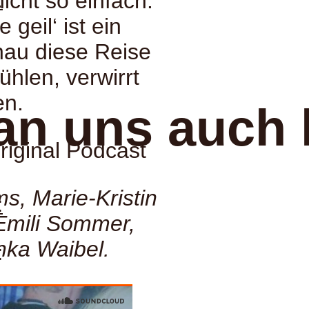
icht so einfach.
:
 geil‘ ist ein
nau diese Reise
hlen, verwirrt
en.
an uns auch 
Original Podcast
s, Marie-Kristin
:
 Emili Sommer,
hka Waibel.
: