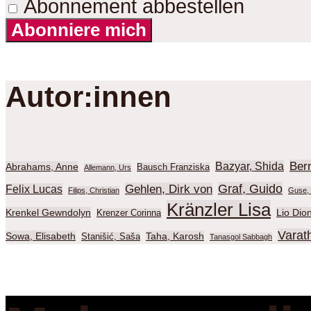
Abonnement abbestellen
Abonniere mich
Autor:innen
Ber
Bazyar, Shida
Abrahams, Anne
Bausch Franziska
Allemann, Urs
Graf, Guido
Gehlen, Dirk von
Felix Lucas
Filips, Christian
Guse, 
Kränzler Lisa
Krenkel Gewndolyn
Lio Dio
Krenzer Corinna
Varat
Sowa, Elisabeth
Taha, Karosh
Stanišić, Saša
Tanasgol Sabbagh