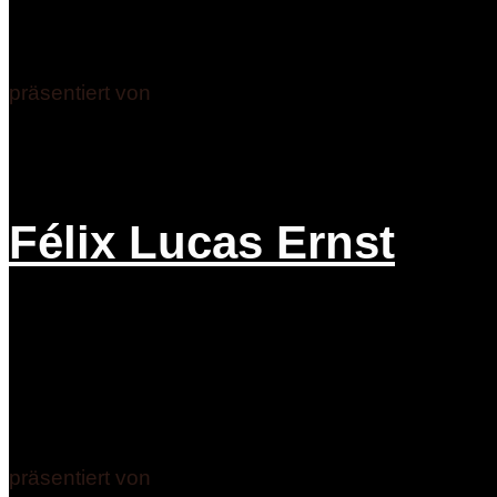
präsentiert von
Félix Lucas Ernst
präsentiert von