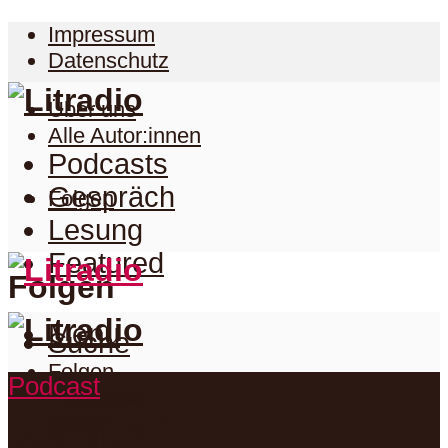
Impressum
Datenschutz
Über uns
Alle Autor:innen
Podcasts
Gespräch
Folgen
Lesung
Featured
Folgen
Menu
Suche
Folgen
Podcast
Podcasts
Facebook
Twitter
Gespräch
Suche