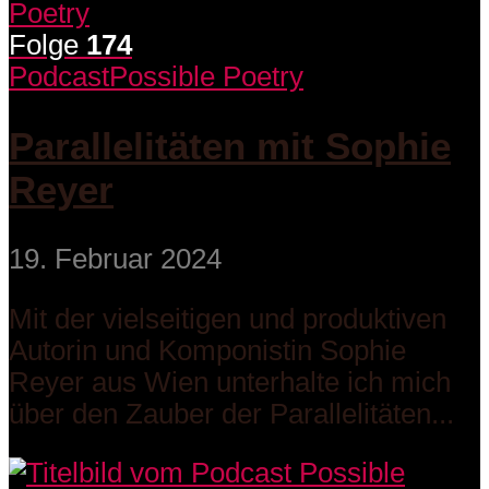
Folge
174
Podcast
Possible Poetry
Parallelitäten mit Sophie
Reyer
19. Februar 2024
Mit der vielseitigen und produktiven
Autorin und Komponistin Sophie
Reyer aus Wien unterhalte ich mich
über den Zauber der Parallelitäten...