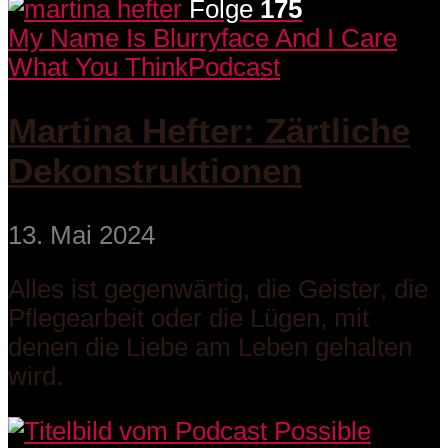
Folge
175
My Name Is Blurryface And I Care
What You Think
Podcast
Martina Hefter: Zärtliche
Dekonstruktionen
13. Mai 2024
Alles ist gegenwärtig, die Geister, die
Pflegearbeit oder die Lügen, mit
denen die Liebe am Leben gehalten
wird.