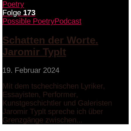
Folge
173
Possible Poetry
Podcast
Schatten der Worte.
Jaromir Typlt
19. Februar 2024
Mit dem tschechischen Lyriker,
Essayisten, Performer,
Kunstgeschichtler und Galeristen
Jaromir Typlt spreche ich über
Grenzgänge zwischen...