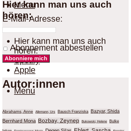
Hier kann man uns auch
Menu
hören:
E-Mail-Adresse:
Hier kann man uns auch
Abonnement abbestellen
hören:
Abonniere mich
Spotify
Apple
Autor:innen
Menu
Bazyar, Shida
Abrahams, Anne
Bausch Franziska
Allemann, Urs
Bozbay, Zeynep
Bernhard Mona
Bulke
Bukowski, Helene
Ehlert, Sascha
Degen Silas