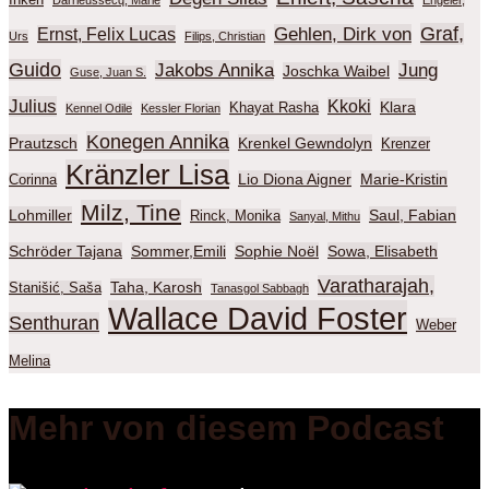
Inken
Darrieussecq, Marie
Engeler,
Graf,
Gehlen, Dirk von
Ernst, Felix Lucas
Urs
Filips, Christian
Guido
Jakobs Annika
Jung
Joschka Waibel
Guse, Juan S.
Julius
Kkoki
Klara
Khayat Rasha
Kennel Odile
Kessler Florian
Konegen Annika
Prautzsch
Krenkel Gewndolyn
Krenzer
Kränzler Lisa
Lio Diona Aigner
Marie-Kristin
Corinna
Milz, Tine
Lohmiller
Saul, Fabian
Rinck, Monika
Sanyal, Mithu
Schröder Tajana
Sommer,Emili
Sophie Noël
Sowa, Elisabeth
Varatharajah,
Taha, Karosh
Stanišić, Saša
Tanasgol Sabbagh
Wallace David Foster
Senthuran
Weber
Melina
Mehr von diesem Podcast