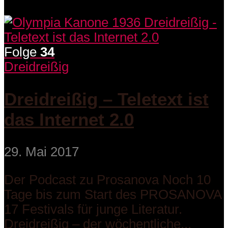
Folge
34
Dreidreißig
Dreidreißig – Teletext ist
das Internet 2.0
29. Mai 2017
Der Podcast zu Prosanova Noch 10
Tage bis zum Start des PROSANOVA
17 Festivals für junge Literatur.
Dreidreißig – der wöchentliche...