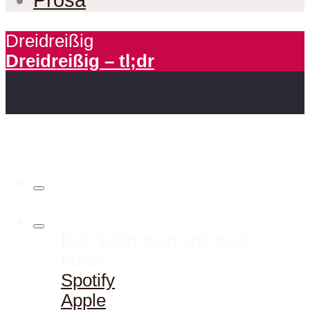
Dreidreißig
Dreidreißig – tl;dr
Hier kann man uns auch
hören:
Spotify
Apple