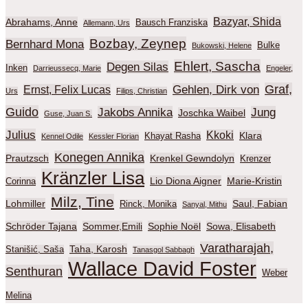
Bazyar, Shida
Abrahams, Anne
Bausch Franziska
Allemann, Urs
Bozbay, Zeynep
Bernhard Mona
Bulke
Bukowski, Helene
Ehlert, Sascha
Degen Silas
Inken
Darrieussecq, Marie
Engeler,
Graf,
Gehlen, Dirk von
Ernst, Felix Lucas
Urs
Filips, Christian
Guido
Jakobs Annika
Jung
Joschka Waibel
Guse, Juan S.
Julius
Kkoki
Klara
Khayat Rasha
Kennel Odile
Kessler Florian
Konegen Annika
Prautzsch
Krenkel Gewndolyn
Krenzer
Kränzler Lisa
Lio Diona Aigner
Marie-Kristin
Corinna
Milz, Tine
Lohmiller
Saul, Fabian
Rinck, Monika
Sanyal, Mithu
Schröder Tajana
Sommer,Emili
Sophie Noël
Sowa, Elisabeth
Varatharajah,
Taha, Karosh
Stanišić, Saša
Tanasgol Sabbagh
Wallace David Foster
Senthuran
Weber
Melina