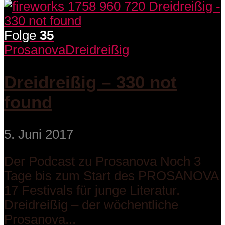
Folge
35
Prosanova
Dreidreißig
Dreidreißig – 330 not
found
5. Juni 2017
Der Podcast zu Prosanova Noch 3
Tage bis zum Start des PROSANOVA
17 Festivals für junge Literatur.
Dreidreißig – der wöchentliche
Prosanova...