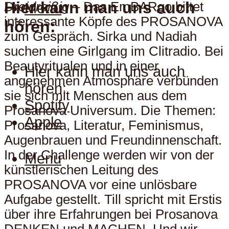
Hier kann man uns auch
Dreidreißig
– Das EmBARgo bittet
Menu
interessante Köpfe des PROSANOVA
hören:
zum Gespräch. Sirka und Nadiah
suchen eine Girlgang im Clitradio. Bei
Beautyritualen und in einer
Hier kann man uns auch
angenehmen Atmosphäre verbünden
hören:
sie sich mit Menschen aus dem
Spotify
Prosanova Universum. Die Themen:
Apple
Prosanova, Literatur, Feminismus,
Augenbrauen und Freundinnenschaft.
In der Challenge werden wir von der
Menu
künstlerischen Leitung des
PROSANOVA vor eine unlösbare
Aufgabe gestellt. Till spricht mit Erstis
über ihre Erfahrungen bei Prosanova
DENKEN und MACHEN. Und wir