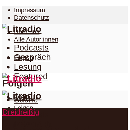
Impressum
Datenschutz
Über uns
Alle Autor:innen
Podcasts
Gespräch
Folgen
Lesung
Featured
Folgen
Menu
Suche
Folgen
Dreidreißig
Podcasts
Facebook
Twitter
Gespräch
Suche