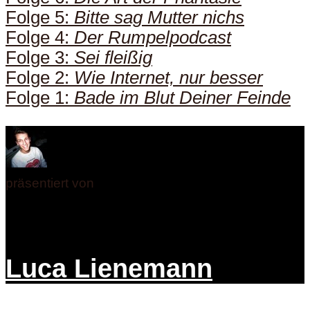
Folge 5:
Bitte sag Mutter nichs
Folge 4:
Der Rumpelpodcast
Folge 3:
Sei fleißig
Folge 2:
Wie Internet, nur besser
Folge 1:
Bade im Blut Deiner Feinde
präsentiert von
Luca Lienemann