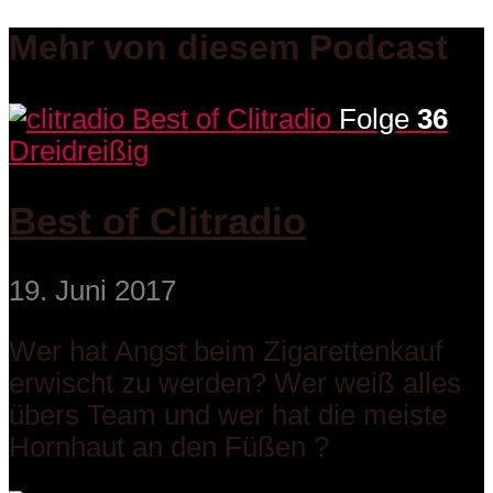
Mehr von diesem Podcast
Folge
36
Dreidreißig
Best of Clitradio
19. Juni 2017
Wer hat Angst beim Zigarettenkauf
erwischt zu werden? Wer weiß alles
übers Team und wer hat die meiste
Hornhaut an den Füßen ?