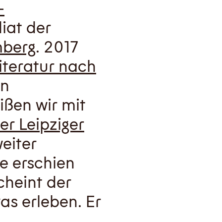
-
iat der
mberg
. 2017
iteratur nach
in
ßen wir mit
er Leipziger
eiter
 erschien
cheint der
as erleben. Er