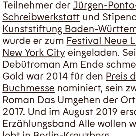
Teilnehmer der
Jürgen-Ponto
Schreibwerkstatt
und Stipend
Kunststiftung Baden-Württe
wurde er zum
Festival Neue L
New York City
eingeladen. Se
Debütroman Am Ende schmei
Gold war 2014 für den
Preis d
Buchmesse
nominiert, sein zw
Roman Das Umgehen der Orte
2017. Und im August 2019 ers
Erzählungsband Alle wollen w
lebt in Berlin-Kreuzberg.