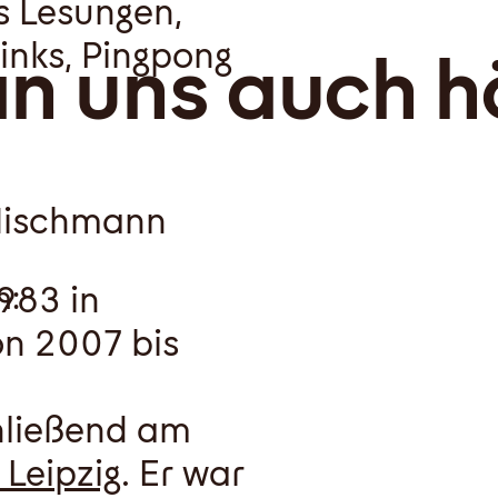
s Lesungen,
inks, Pingpong
n uns auch h
 Hischmann
1983 in
n:
on 2007 bis
hließend am
 Leipzig
. Er war