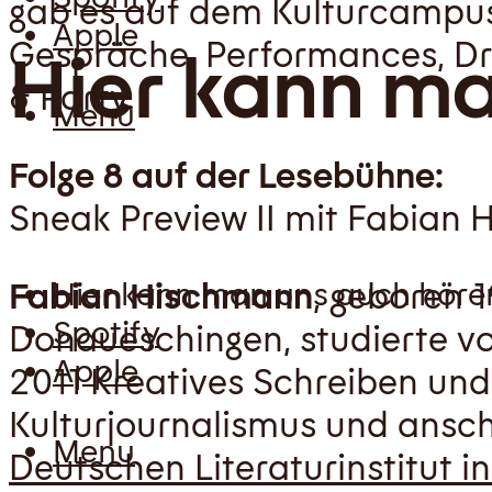
gab es auf dem Kulturcampu
Apple
Gespräche, Performances, Dr
Hier kann ma
& Party.
Menu
Folge 8 auf der Lesebühne:
Sneak Preview II mit Fabian
Fabian Hischmann
, geboren 
Hier kann man uns auch höre
Spotify
Donaueschingen, studierte v
Apple
2011 Kreatives Schreiben und
Kulturjournalismus und ansc
Menu
Deutschen Literaturinstitut in