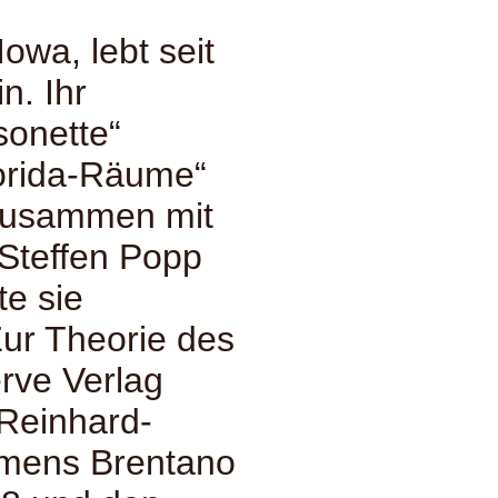
owa, lebt seit
n. Ihr
onette“
lorida-Räume“
 Zusammen mit
 Steffen Popp
te sie
ur Theorie des
rve Verlag
 Reinhard-
emens Brentano