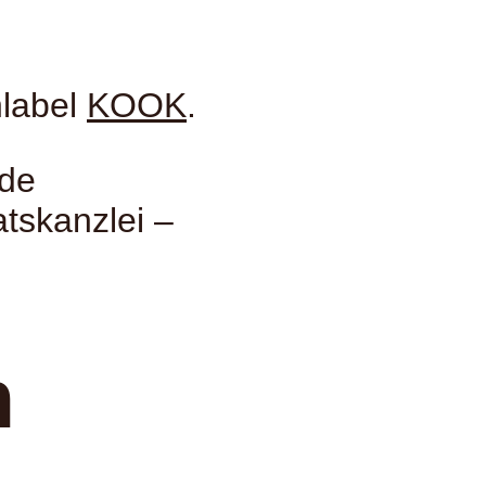
nlabel
KOOK
.
nde
tskanzlei –
n