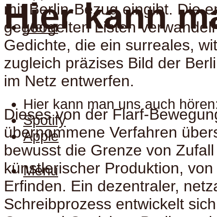
Hier kann m
mit Berlin-Bezug eingibt. Die e
gegoogelten Listen verwandeln
Menu
Gedichte, die ein surreales, wi
zugleich präzises Bild der Ber
im Netz entwerfen.
Hier kann man uns auch hören
Dieses von der Flarf-Bewegu
Spotify
übernommene Verfahren übers
Apple
bewusst die Grenze von Zufall
künstlerischer Produktion, vo
Menu
Erfinden. Ein dezentraler, netz
Schreibprozess entwickelt sich,