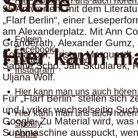
Suche
Hier kann man uns auch hören
95 Antworten: mit dem Literat
„Flarf Berlin“, einer Leseperf
am Alexanderplatz. Mit Ann Co
Folgen
Granderath, Alexander Gumz,
Facebook
Hier kann m
Kornappel, Tristan Marquardt, 
Twitter
Suchen
Sabine Scho, Jan Skudlarek, R
Instagram
Uljana Wolf.
Hier kann man uns auch hören
Für „Flarf Berlin“ stellen sich 
und Lyriker wechselseitig Suc
Hier kann man uns auch hören
Google. Zu Material wird, was 
Spotify
Suchmaschine ausspuckt, wen
Apple