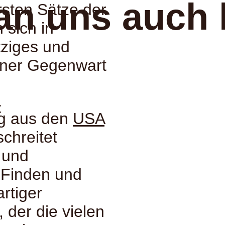
an uns auch 
rsten Sätze der
 sich in
tziges und
liner Gegenwart
:
ng aus den
USA
chreitet
 und
n Finden und
artiger
 der die vielen