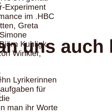
:
ur-Experiment
ormance im .HBC
tten, Greta
 Simone
an uns auch 
Björn Kuhligk,
on Winkler,
:
zehn Lyrikerinnen
haufgaben für
:
die
n man ihr Worte