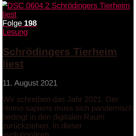
Folge
198
Lesung
Schrödingers Tierheim
liest
11. August 2021
Wir schreiben das Jahr 2021. Der
Homo sapiens muss sich pandemisch
bedingt in den digitalen Raum
zurückziehen. In dieser
evolutionären...