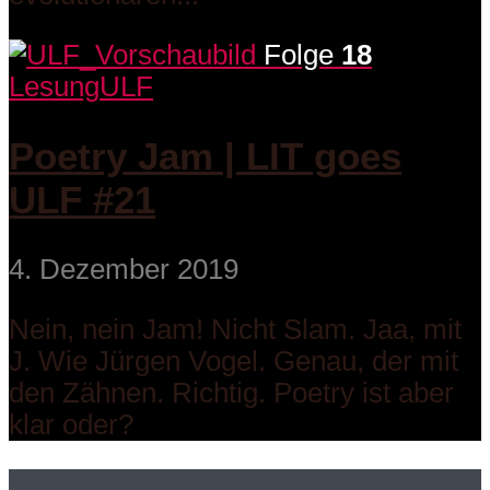
Folge
18
Lesung
ULF
Poetry Jam | LIT goes
ULF #21
4. Dezember 2019
Nein, nein Jam! Nicht Slam. Jaa, mit
J. Wie Jürgen Vogel. Genau, der mit
den Zähnen. Richtig. Poetry ist aber
klar oder?