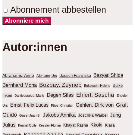
Abonnement abbestellen
Abonniere mich
Autor:innen
Bazyar, Shida
Abrahams, Anne
Bausch Franziska
Allemann, Urs
Bozbay, Zeynep
Bernhard Mona
Bulke
Bukowski, Helene
Ehlert, Sascha
Degen Silas
Inken
Darrieussecq, Marie
Engeler,
Graf,
Gehlen, Dirk von
Ernst, Felix Lucas
Urs
Filips, Christian
Guido
Jakobs Annika
Jung
Joschka Waibel
Guse, Juan S.
Julius
Kkoki
Klara
Khayat Rasha
Kennel Odile
Kessler Florian
Konegen Annika
Prautzsch
Krenkel Gewndolyn