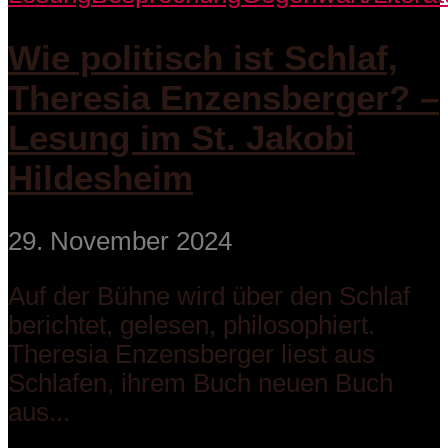
Wie politisch ist Schlaf,
Theresia Enzensberger? –
Lesung im St. Jakobi
Hildesheim
29. November 2024
Auf der Bühne wird über den Schlaf
berichtet, gelesen, philosophiert.
Theresia Enzensberger liest aus
Schlafen, ihrem Buch neuen Buch
aus...