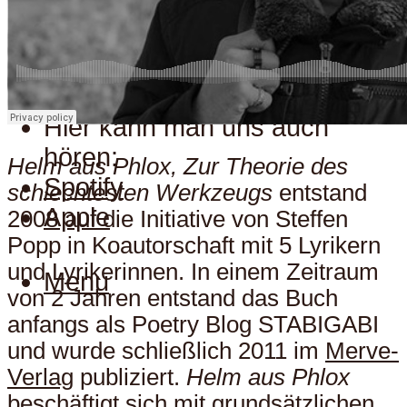
Hier kann man uns auch
Menu
hören:
Hier kann man uns auch
hören:
Helm aus Phlox, Zur Theorie des
Spotify
schlechtesten Werkzeugs
entstand
Apple
2008 auf die Initiative von Steffen
Popp in Koautorschaft mit 5 Lyrikern
und Lyrikerinnen. In einem Zeitraum
Menu
von 2 Jahren entstand das Buch
anfangs als Poetry Blog STABIGABI
und wurde schließlich 2011 im
Merve-
Verlag
publiziert.
Helm aus Phlox
beschäftigt sich mit grundsätzlichen