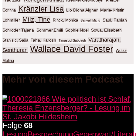
Krenzer
Kränzler Lisa
Lio Diona Aigner
Marie-Kristin
Corinna
Milz, Tine
Lohmiller
Saul, Fabian
Rinck, Monika
Sanyal, Mithu
Schröder Tajana
Sommer,Emili
Sophie Noël
Sowa, Elisabeth
Varatharajah,
Taha, Karosh
Stanišić, Saša
Tanasgol Sabbagh
Wallace David Foster
Senthuran
Weber
Melina
Mehr von diesem Podcast
Folge
68
Lesung
Besprechung
Gegenwart/Literat