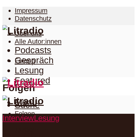
Impressum
Datenschutz
Über uns
Alle Autor:innen
Podcasts
Gespräch
Folgen
Lesung
Featured
Folgen
Menu
Suche
Folgen
Interview
Lesung
Podcasts
Facebook
Twitter
Gespräch
Suche