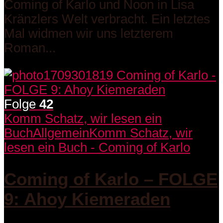
Coming of Karlo und Noon in Lisa
Kränzlers Welt verbracht. Ein letztes
Mal widmen wir uns letzterem
Roman...
Folge
42
Komm Schatz, wir lesen ein
Buch
Allgemein
Komm Schatz, wir
lesen ein Buch - Coming of Karlo
Coming of Karlo – FOLGE
9: Ahoy Kiemeraden