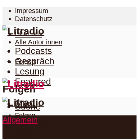
Impressum
Datenschutz
Über uns
Alle Autor:innen
Podcasts
Gespräch
Folgen
Lesung
Featured
Folgen
Menu
Suche
Folgen
Allgemein
Podcasts
Facebook
Twitter
Gespräch
Suche