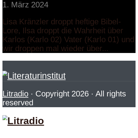
1. März 2024
Lisa Kränzler droppt heftige Bibel-
Lore, Ilsa droppt die Wahrheit über
Karlos (Karlo 02) Vater (Karlo 01) und
wir droppen mal wieder über...
Litradio
· Copyright 2026 · All rights
reserved