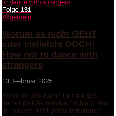
Folge
131
Allgemein
Worum es nicht GEHT
oder vielleicht DOCH:
How not to dance with
strangers
13. Februar 2025
Kennt ihr das auch? Ihr habt das
immer gleiche nervige Problem, das
ihr einfach nicht gelöst bekommt?