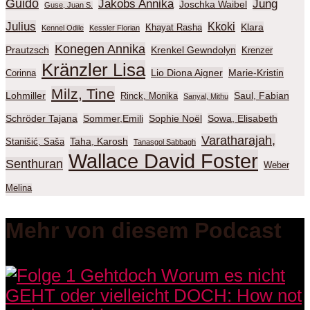
Guido
Jakobs Annika
Jung
Joschka Waibel
Guse, Juan S.
Julius
Kkoki
Klara
Khayat Rasha
Kennel Odile
Kessler Florian
Konegen Annika
Prautzsch
Krenkel Gewndolyn
Krenzer
Kränzler Lisa
Lio Diona Aigner
Marie-Kristin
Corinna
Milz, Tine
Lohmiller
Saul, Fabian
Rinck, Monika
Sanyal, Mithu
Schröder Tajana
Sommer,Emili
Sophie Noël
Sowa, Elisabeth
Varatharajah,
Taha, Karosh
Stanišić, Saša
Tanasgol Sabbagh
Wallace David Foster
Senthuran
Weber
Melina
Mehr von diesem Podcast