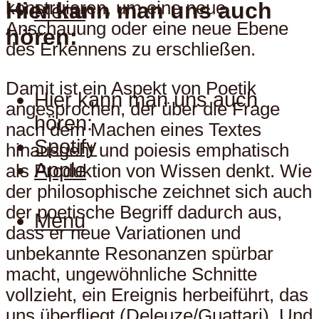
Hier kann man uns auch
konstruieren, um eine neue
Menu
Anschauung oder eine neue Ebene
hören:
des Erkennens zu erschließen.
Damit ist ein Aspekt von Poetik
Hier kann man uns auch
angesprochen, der über die Frage
hören:
nach dem Machen eines Textes
Spotify
hinausgeht und poiesis emphatisch
Apple
als Produktion von Wissen denkt. Wie
der philosophische zeichnet sich auch
der poetische Begriff dadurch aus,
Menu
dass er neue Variationen und
unbekannte Resonanzen spürbar
macht, ungewöhnliche Schnitte
vollzieht, ein Ereignis herbeiführt, das
uns überfliegt (Deleuze/Guattari). Und