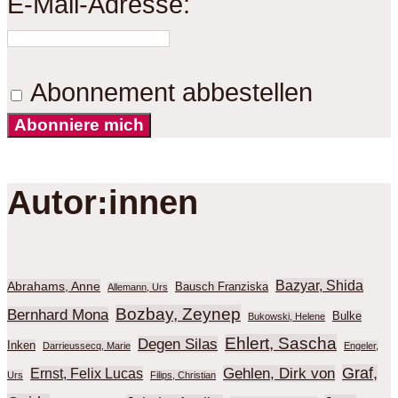
E-Mail-Adresse:
Abonnement abbestellen
Abonniere mich
Autor:innen
Bazyar, Shida
Abrahams, Anne
Bausch Franziska
Allemann, Urs
Bozbay, Zeynep
Bernhard Mona
Bulke
Bukowski, Helene
Ehlert, Sascha
Degen Silas
Inken
Darrieussecq, Marie
Engeler,
Graf,
Gehlen, Dirk von
Ernst, Felix Lucas
Urs
Filips, Christian