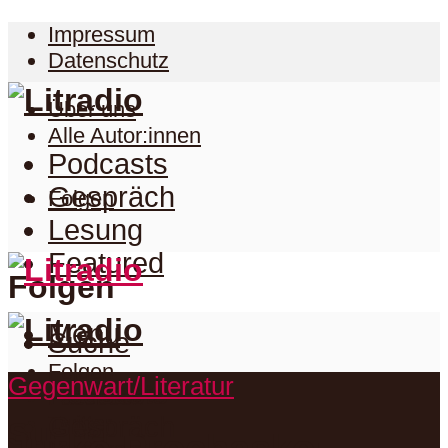
Impressum
Datenschutz
Über uns
Alle Autor:innen
Podcasts
Gespräch
Folgen
Lesung
Featured
Folgen
Menu
Suche
Folgen
Gegenwart/Literatur
Podcasts
Facebook
Twitter
Gespräch
Suche