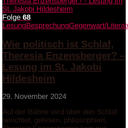
Folge
68
Lesung
Besprechung
Gegenwart/Literat
Wie politisch ist Schlaf,
Theresia Enzensberger? –
Lesung im St. Jakobi
Hildesheim
29. November 2024
Auf der Bühne wird über den Schlaf
berichtet, gelesen, philosophiert.