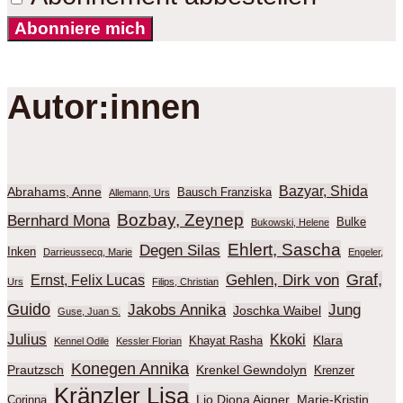
Abonniere mich
Autor:innen
Bazyar, Shida
Abrahams, Anne
Bausch Franziska
Allemann, Urs
Bozbay, Zeynep
Bernhard Mona
Bulke
Bukowski, Helene
Ehlert, Sascha
Degen Silas
Inken
Darrieussecq, Marie
Engeler,
Graf,
Gehlen, Dirk von
Ernst, Felix Lucas
Urs
Filips, Christian
Guido
Jakobs Annika
Jung
Joschka Waibel
Guse, Juan S.
Julius
Kkoki
Klara
Khayat Rasha
Kennel Odile
Kessler Florian
Konegen Annika
Prautzsch
Krenkel Gewndolyn
Krenzer
Kränzler Lisa
Lio Diona Aigner
Marie-Kristin
Corinna