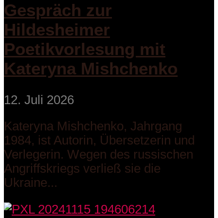
Gespräch zur
Hildesheimer
Poetikvorlesung mit
Kateryna Mishchenko
12. Juli 2026
Kateryna Mishchenko, Jahrgang
1984, ist Autorin, Übersetzerin und
Verlegerin. Wegen des russischen
Angriffskriegs verließ sie die
Ukraine...