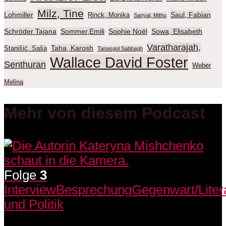
Milz, Tine
Lohmiller
Saul, Fabian
Rinck, Monika
Sanyal, Mithu
Schröder Tajana
Sommer,Emili
Sophie Noël
Sowa, Elisabeth
Varatharajah,
Taha, Karosh
Stanišić, Saša
Tanasgol Sabbagh
Wallace David Foster
Senthuran
Weber
Melina
Mehr von diesem Podcast
Folge
3
Interview
Besprechung
Gegenwart/Liter
und Politik