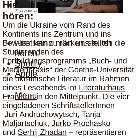
Hier kann man uns auch
Menu
hören:
Um die Ukraine vom Rand des
Kontinents ins Zentrum und ins
Hier kann man uns auch
Bewusstsein zu rücken, stellten die
Studierenden des
hören:
Fortbildungsprogramms „Buch- und
Spotify
Medienpraxis“ der Goethe-Universität
Apple
die ukrainische Literatur im Rahmen
eines Leseabends im
Literaturhaus
Menu
Frankfurt
in den Mittelpunkt. Die vier
eingeladenen SchriftstellerInnen –
Juri Andruchowytsch
,
Tanja
Maljartschuk
,
Jurko Prochasko
und
Serhij Zhadan
– repräsentieren