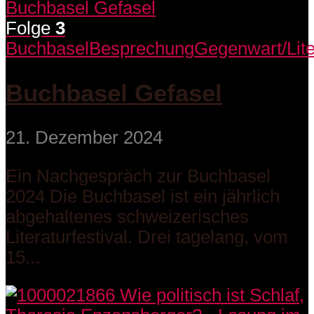
Folge
3
Buchbasel
Besprechung
Gegenwart/Lite
Buchbasel Gefasel
21. Dezember 2024
Ein Nachgespräch zur Buchbasel
2024 Die Buchbasel ist ein jährlich
abgehaltenes schweizerisches
Literaturfestival. Drei tagelang, vom
15...