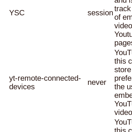
track
YSC
session
of e
vide
Yout
page
YouT
this 
store
yt-remote-connected-
prefe
never
devices
the u
embe
YouT
video
YouT
this 