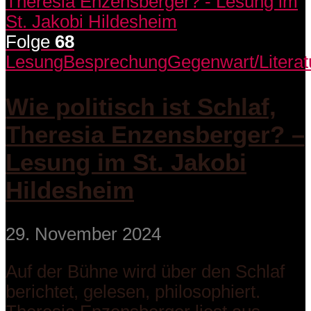
Folge
68
Lesung
Besprechung
Gegenwart/Literat
Wie politisch ist Schlaf,
Theresia Enzensberger? –
Lesung im St. Jakobi
Hildesheim
29. November 2024
Auf der Bühne wird über den Schlaf
berichtet, gelesen, philosophiert.