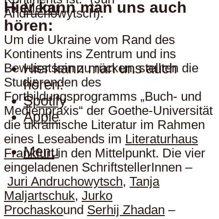
Hier kann man uns auch
Menu
Andruchowytsch).
hören:
Um die Ukraine vom Rand des
Kontinents ins Zentrum und ins
Hier kann man uns auch
Bewusstsein zu rücken, stellten die
Studierenden des
hören:
Fortbildungsprogramms „Buch- und
Spotify
Medienpraxis“ der Goethe-Universität
Apple
die ukrainische Literatur im Rahmen
eines Leseabends im
Literaturhaus
Menu
Frankfurt
in den Mittelpunkt. Die vier
eingeladenen SchriftstellerInnen –
Juri Andruchowytsch
,
Tanja
Maljartschuk
,
Jurko
Prochasko
und
Serhij Zhadan
–