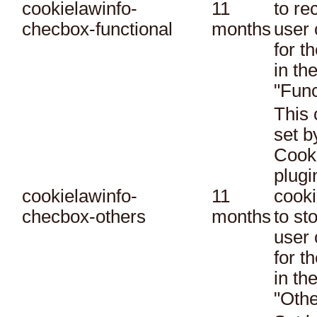
cookielawinfo-
11
to re
checbox-functional
months
user 
for t
in th
"Func
This 
set 
Cook
plugi
cookielawinfo-
11
cooki
checbox-others
months
to st
user 
for t
in th
"Othe