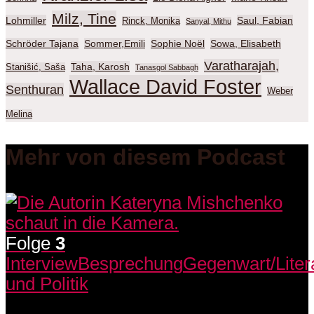
Milz, Tine
Lohmiller
Saul, Fabian
Rinck, Monika
Sanyal, Mithu
Schröder Tajana
Sommer,Emili
Sophie Noël
Sowa, Elisabeth
Varatharajah,
Taha, Karosh
Stanišić, Saša
Tanasgol Sabbagh
Wallace David Foster
Senthuran
Weber
Melina
Mehr von diesem Podcast
Folge
3
Interview
Besprechung
Gegenwart/Liter
und Politik