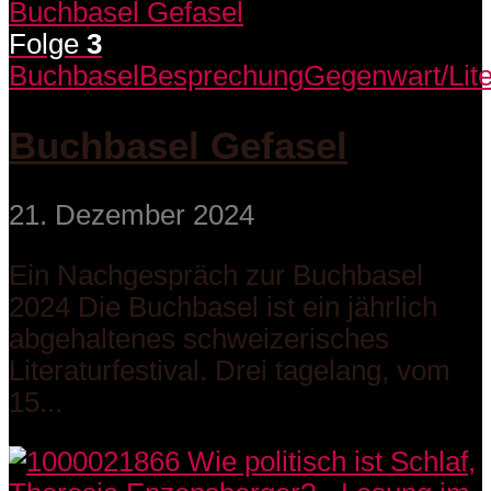
Folge
3
Buchbasel
Besprechung
Gegenwart/Lite
Buchbasel Gefasel
21. Dezember 2024
Ein Nachgespräch zur Buchbasel
2024 Die Buchbasel ist ein jährlich
abgehaltenes schweizerisches
Literaturfestival. Drei tagelang, vom
15...