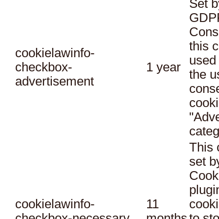
Set b
GDPR
Conse
this 
cookielawinfo-
used 
checkbox-
1 year
the u
advertisement
conse
cooki
"Adve
categ
This 
set 
Cook
plugi
cookielawinfo-
11
cooki
checkbox-necessary
months
to st