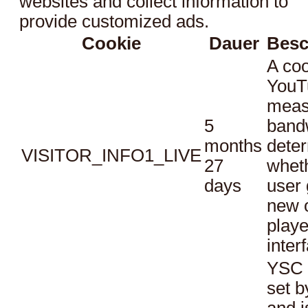
websites and collect information to
provide customized ads.
Cookie
Dauer
Besc
A coo
YouT
meas
5
bandw
months
dete
VISITOR_INFO1_LIVE
27
whet
days
user 
new o
playe
inter
YSC 
set b
and i