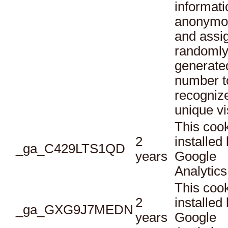
informati
anonymo
and assi
randoml
generate
number t
recogniz
unique vi
This cook
2
installed
_ga_C429LTS1QD
years
Google
Analytics
This cook
2
installed
_ga_GXG9J7MEDN
years
Google