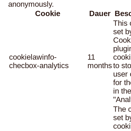
anonymously.
Cookie
Dauer
Bes
This 
set 
Cook
plugi
cookielawinfo-
11
cooki
checbox-analytics
months
to st
user 
for t
in th
"Anal
The c
set 
cooki