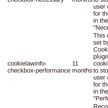
user 
for t
in th
"Nec
This 
set 
Cook
plugi
cookielawinfo-
11
cooki
checkbox-performance
months
to st
user 
for t
in th
"Per
Reco