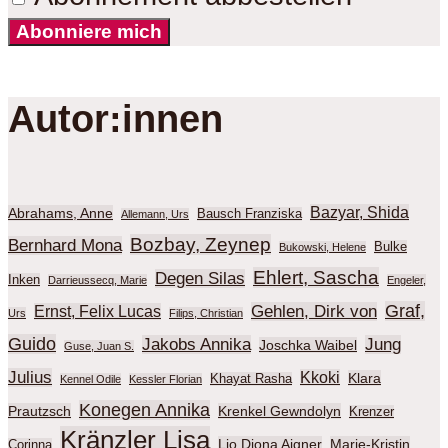
Abonniere mich
Autor:innen
Bazyar, Shida
Abrahams, Anne
Bausch Franziska
Allemann, Urs
Bozbay, Zeynep
Bernhard Mona
Bulke
Bukowski, Helene
Ehlert, Sascha
Degen Silas
Inken
Darrieussecq, Marie
Engeler,
Graf,
Gehlen, Dirk von
Ernst, Felix Lucas
Urs
Filips, Christian
Guido
Jakobs Annika
Jung
Joschka Waibel
Guse, Juan S.
Julius
Kkoki
Klara
Khayat Rasha
Kennel Odile
Kessler Florian
Konegen Annika
Prautzsch
Krenkel Gewndolyn
Krenzer
Kränzler Lisa
Lio Diona Aigner
Marie-Kristin
Corinna