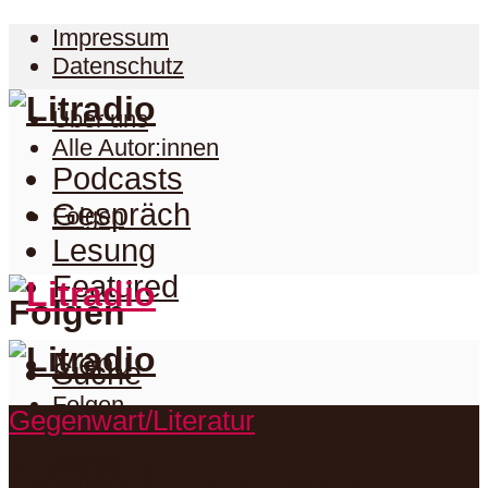
Impressum
Datenschutz
Über uns
Alle Autor:innen
Podcasts
Gespräch
Folgen
Lesung
Featured
Folgen
Menu
Suche
Folgen
Gegenwart/Literatur
Podcasts
Facebook
Twitter
Gespräch
Suche