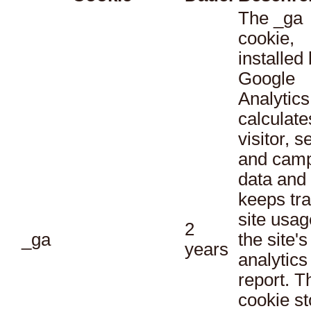
The _ga
cookie,
installed
Google
Analytics
calculate
visitor, s
and cam
data and
keeps tra
site usag
2
_ga
the site's
years
analytics
report. T
cookie st