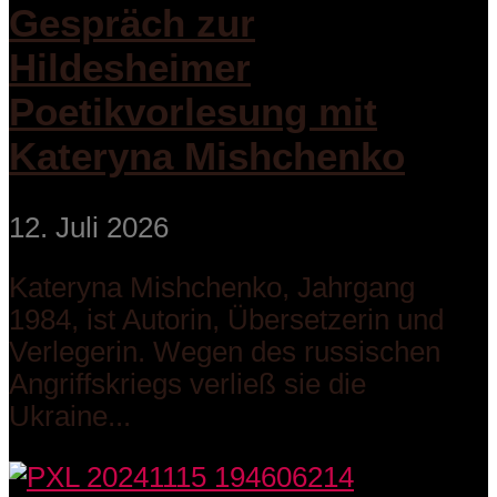
Gespräch zur
Hildesheimer
Poetikvorlesung mit
Kateryna Mishchenko
12. Juli 2026
Kateryna Mishchenko, Jahrgang
1984, ist Autorin, Übersetzerin und
Verlegerin. Wegen des russischen
Angriffskriegs verließ sie die
Ukraine...