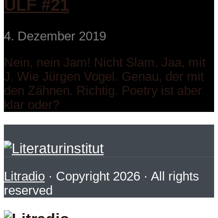
ULF #21
4. Dezember 2019
Nein, nein Jam! Nicht Slam. Jaa, mit
J. Wie Jürgen Vogel. Genau, der mit
den Zähnen. Richtig. Poetry ist aber
klar oder?
Litradio
· Copyright 2026 · All rights
reserved