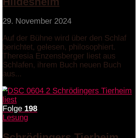
Hildesheim
29. November 2024
Auf der Bühne wird über den Schlaf
berichtet, gelesen, philosophiert.
Theresia Enzensberger liest aus
Schlafen, ihrem Buch neuen Buch
aus...
Folge
198
Lesung
Schrödingers Tierheim