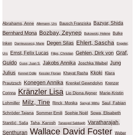
Bazyar, Shida
Abrahams, Anne
Bausch Franziska
Allemann, Urs
Bozbay, Zeynep
Bernhard Mona
Bulke
Bukowski, Helene
Ehlert, Sascha
Degen Silas
Inken
Darrieussecq, Marie
Engeler,
Graf,
Gehlen, Dirk von
Ernst, Felix Lucas
Urs
Filips, Christian
Guido
Jakobs Annika
Jung
Joschka Waibel
Guse, Juan S.
Julius
Kkoki
Klara
Khayat Rasha
Kennel Odile
Kessler Florian
Konegen Annika
Prautzsch
Krenkel Gewndolyn
Krenzer
Kränzler Lisa
Lio Diona Aigner
Marie-Kristin
Corinna
Milz, Tine
Lohmiller
Saul, Fabian
Rinck, Monika
Sanyal, Mithu
Schröder Tajana
Sommer,Emili
Sophie Noël
Sowa, Elisabeth
Varatharajah,
Taha, Karosh
Stanišić, Saša
Tanasgol Sabbagh
Wallace David Foster
Senthuran
Weber