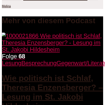
Melina
Mehr von diesem Podcast
Folge
68
Lesung
Besprechung
Gegenwart/Literat
Wie politisch ist Schlaf,
Theresia Enzensberger? –
Lesung im St. Jakobi