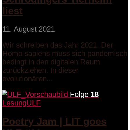
liest
11. August 2021
Wir schreiben das Jahr 2021. Der
Homo sapiens muss sich pandemisch
bedingt in den digitalen Raum
zurückziehen. In dieser
evolutionären...
Folge
18
Lesung
ULF
Poetry Jam | LIT goes