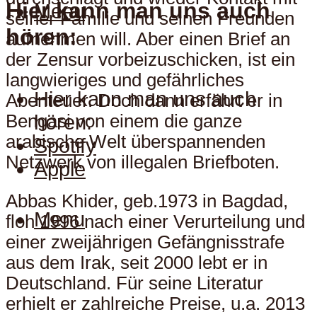
Hier kann man uns auch
Menu
seiner Familie und seinen Freunden
hören:
aufnehmen will. Aber einen Brief an
der Zensur vorbeizuschicken, ist ein
langwieriges und gefährliches
Hier kann man uns auch
Abenteuer. Doch dann erfährt er in
hören:
Bengasi von einem die ganze
arabische Welt überspannenden
Spotify
Netzwerk von illegalen Briefboten.
Apple
Abbas Khider, geb.1973 in Bagdad,
Menu
floh 1996 nach einer Verurteilung und
einer zweijährigen Gefängnisstrafe
aus dem Irak, seit 2000 lebt er in
Deutschland. Für seine Literatur
erhielt er zahlreiche Preise, u.a. 2013