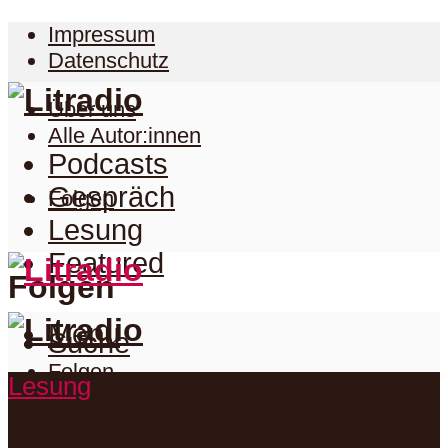
Impressum
Datenschutz
Über uns
Alle Autor:innen
Podcasts
Gespräch
Folgen
Lesung
Featured
Folgen
Menu
Suche
Folgen
Lesung
Podcasts
Facebook
Twitter
Gespräch
Suche