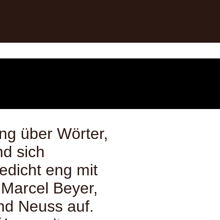
, vor dem Literaturhaus Köln (1
www.reserv-a-rt.de
ng über Wörter,
nd sich
edicht eng mit
 Marcel Beyer,
nd Neuss auf.