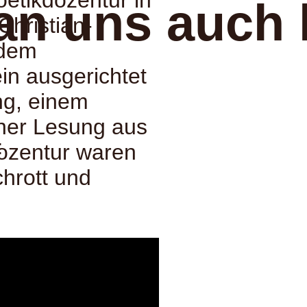
an uns auch 
Christian-
 dem
in ausgerichtet
ng, einem
iner Lesung aus
:
ozentur waren
hrott und