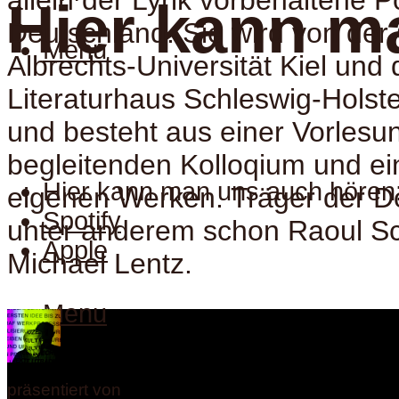
Hier kann m
Deutschland. Sie wird von der 
Menu
Albrechts-Universität Kiel und
Literaturhaus Schleswig-Holste
und besteht aus einer Vorlesu
begleitenden Kolloqium und e
Hier kann man uns auch hören
eigenen Werken. Träger der D
Spotify
unter anderem schon Raoul Sc
Apple
Michael Lentz.
Menu
präsentiert von