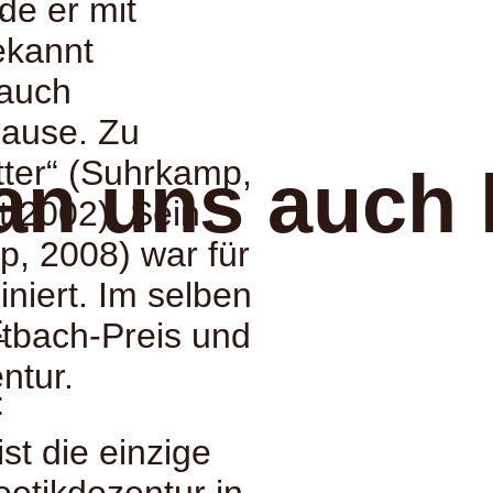
:
rde er mit
ekannt
 auch
hause. Zu
tter“ (Suhrkamp,
an uns auch 
 2002). Sein
, 2008) war für
niert. Im selben
:
itbach-Preis und
ntur.
:
st die einzige
oetikdozentur in