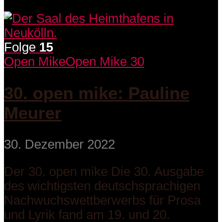
Folge
15
Open Mike
Open Mike 30
30. open mike: Pauline
Meurer
30. Dezember 2022
Der 30. open mike Die 30. Ausgabe
des wichtigsten deutschsprachigen
Nachwuchswettberwerbs für Prosa
und Lyrik fand am 19. und 20.