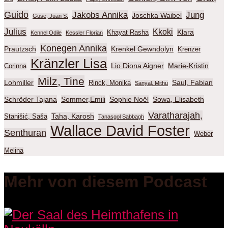
Guido
Jakobs Annika
Jung
Joschka Waibel
Guse, Juan S.
Julius
Kkoki
Klara
Khayat Rasha
Kennel Odile
Kessler Florian
Konegen Annika
Prautzsch
Krenkel Gewndolyn
Krenzer
Kränzler Lisa
Lio Diona Aigner
Marie-Kristin
Corinna
Milz, Tine
Lohmiller
Saul, Fabian
Rinck, Monika
Sanyal, Mithu
Schröder Tajana
Sommer,Emili
Sophie Noël
Sowa, Elisabeth
Varatharajah,
Taha, Karosh
Stanišić, Saša
Tanasgol Sabbagh
Wallace David Foster
Senthuran
Weber
Melina
Mehr von diesem Podcast