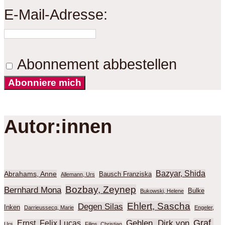
E-Mail-Adresse:
Abonnement abbestellen
Abonniere mich
Autor:innen
Bazyar, Shida
Abrahams, Anne
Bausch Franziska
Allemann, Urs
Bozbay, Zeynep
Bernhard Mona
Bulke
Bukowski, Helene
Ehlert, Sascha
Degen Silas
Inken
Darrieussecq, Marie
Engeler,
Graf,
Gehlen, Dirk von
Ernst, Felix Lucas
Urs
Filips, Christian