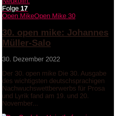
Folge
17
Open Mike
Open Mike 30
30. open mike: Johannes
Müller-Salo
30. Dezember 2022
Der 30. open mike Die 30. Ausgabe
des wichtigsten deutschsprachigen
Nachwuchswettberwerbs für Prosa
und Lyrik fand am 19. und 20.
November...