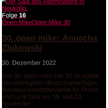
Folge
16
Open Mike
Open Mike 30
30. open mike: Anuscha
Zbikowski
30. Dezember 2022
Der 30. open mike Die 30. Ausgabe
des wichtigsten deutschsprachigen
Nachwuchswettberwerbs für Prosa
und Lyrik fand am 19. und 20.
November...