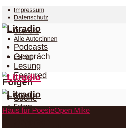
Impressum
Datenschutz
Über uns
Alle Autor:innen
Podcasts
Gespräch
Folgen
Lesung
Featured
Folgen
Menu
Suche
Folgen
Haus für Poesie
Open Mike
Podcasts
Facebook
Twitter
Gespräch
Suche