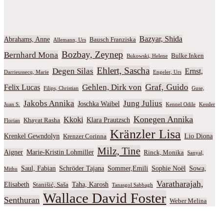
Bazyar, Shida
Abrahams, Anne
Bausch Franziska
Allemann, Urs
Bozbay, Zeynep
Bernhard Mona
Bulke Inken
Bukowski, Helene
Ehlert, Sascha
Degen Silas
Ernst,
Darrieussecq, Marie
Engeler, Urs
Graf, Guido
Gehlen, Dirk von
Felix Lucas
Filips, Christian
Guse,
Jakobs Annika
Jung Julius
Joschka Waibel
Juan S.
Kennel Odile
Kessler
Konegen Annika
Kkoki
Klara Prautzsch
Khayat Rasha
Florian
Kränzler Lisa
Krenkel Gewndolyn
Lio Diona
Krenzer Corinna
Milz, Tine
Aigner
Marie-Kristin Lohmiller
Rinck, Monika
Sanyal,
Saul, Fabian
Schröder Tajana
Sommer,Emili
Sophie Noël
Sowa,
Mithu
Varatharajah,
Elisabeth
Taha, Karosh
Stanišić, Saša
Tanasgol Sabbagh
Wallace David Foster
Senthuran
Weber Melina