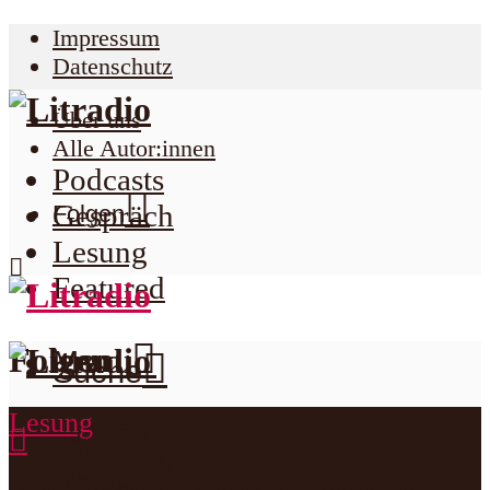
Impressum
Datenschutz
Über uns
Alle Autor:innen
Podcasts
Gespräch
Folgen
Lesung
Featured
Folgen
Menu
Suche
Lesung
Podcasts
Folgen
Gespräch
Facebook