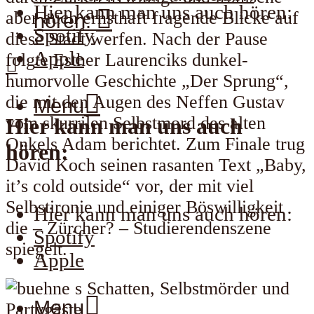
Hier kann man uns auch hören:
aber auch ernsthaft fragende Blicke auf
hören:
Spotify
diese Stadt werfen. Nach der Pause
Apple
folgte Esther Laurenciks dunkel-
humorvolle Geschichte „Der Sprung“,
die mit den Augen des Neffen Gustav
Menu
vom skurrilen Selbstmord des alten
Hier kann man uns auch
Onkels Adam berichtet. Zum Finale trug
hören:
David Koch seinen rasanten Text „Baby,
it’s cold outside“ vor, der mit viel
Selbstironie und einiger Böswilligkeit
Hier kann man uns auch hören:
die – Zürcher? – Studierendenszene
Spotify
spiegelt.
Apple
Menu