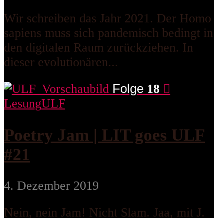
Wir schreiben das Jahr 2021. Der Homo
sapiens muss sich pandemisch bedingt in
den digitalen Raum zurückziehen. In
dieser evolutionären...
Folge
18
Lesung
ULF
Poetry Jam | LIT goes ULF
#21
4. Dezember 2019
Nein, nein Jam! Nicht Slam. Jaa, mit J.