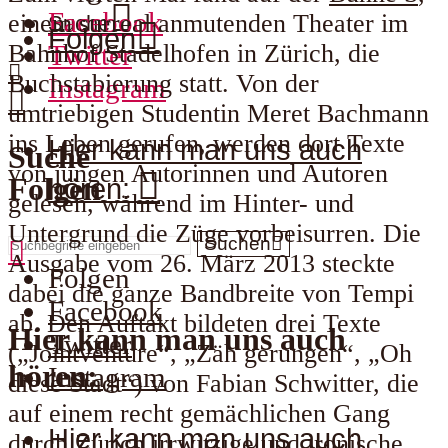
Facebook
einem surreal anmutenden Theater im
Suche
Folgen
Twitter
Bahnhof Stadelhofen in Zürich, die
Buchstabierung statt. Von der
Instagram
umtriebigen Studentin Meret Bachmann
ins Leben gerufen, werden dort Texte
Hier kann man uns auch
Suche
von jungen Autorinnen und Autoren
Folgen
hören:
gelesen, während im Hinter- und
Untergrund die Züge vorbeisurren. Die
Suchen
Ausgabe vom 26. März 2013 steckte
Folgen
dabei die ganze Bandbreite von Tempi
Facebook
ab. Den Auftakt bildeten drei Texte
Hier kann man uns auch
Twitter
(„Jointventure“, „Zäh gerungen“, „Oh
hören:
Instagram
diese Stadt“) von Fabian Schwitter, die
auf einem recht gemächlichen Gang
Hier kann man uns auch
durch Zürich irrwitzige und ironische