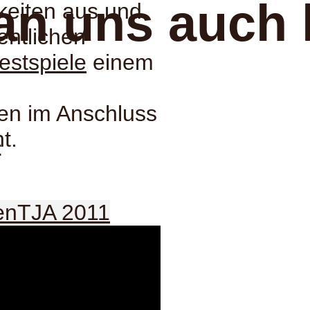
an uns auch 
keiten aus und
fentlichen
estspiele
einem
den im Anschluss
t.
:
en
TJA 2011