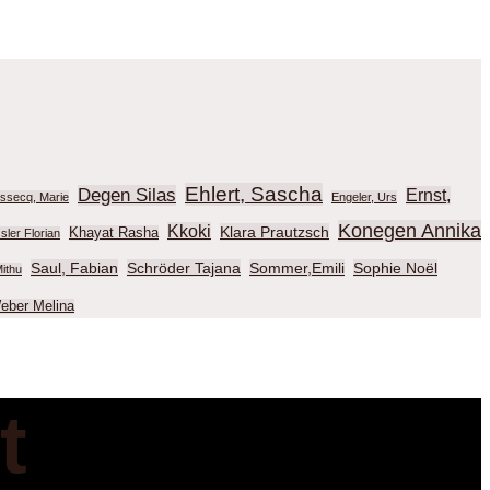
Ehlert, Sascha
Degen Silas
Ernst,
ussecq, Marie
Engeler, Urs
Konegen Annika
Kkoki
Klara Prautzsch
Khayat Rasha
sler Florian
Saul, Fabian
Schröder Tajana
Sommer,Emili
Sophie Noël
ithu
eber Melina
t