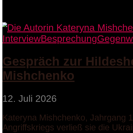
Interview
Besprechung
Gegenwar
Gespräch zur Hildesh
Mishchenko
12. Juli 2026
Kateryna Mishchenko, Jahrgang 19
Angriffskriegs verließ sie die Ukrai