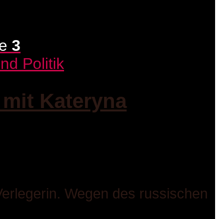
ge
3
nd Politik
 mit Kateryna
Verlegerin. Wegen des russischen