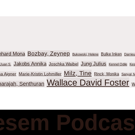
Bozbay, Zeynep
nhard Mona
Bulke Inken
Bukowski, Helene
Darrie
Jakobs Annika
Jung Julius
Joschka Waibel
Juan S.
Kennel Odile
Kes
Milz, Tine
na Aigner
Marie-Kristin Lohmiller
Rinck, Monika
Sanyal, M
Wallace David Foster
harajah, Senthuran
W
esem Podcas