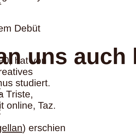
:
em Debüt
an uns auch 
90, hat von
reatives
us studiert.
:
a Triste,
t online, Taz.
:
ellan
) erschien