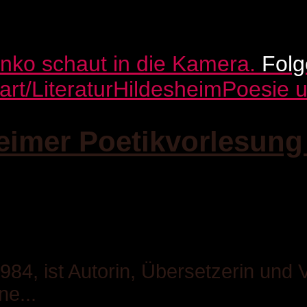
Fol
t/Literatur
Hildesheim
Poesie u
eimer Poetikvorlesung
84, ist Autorin, Übersetzerin und 
ne...