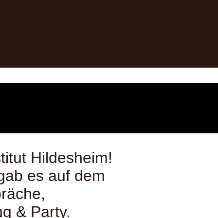
m
titut Hildesheim!
gab es auf dem
räche,
g & Party.