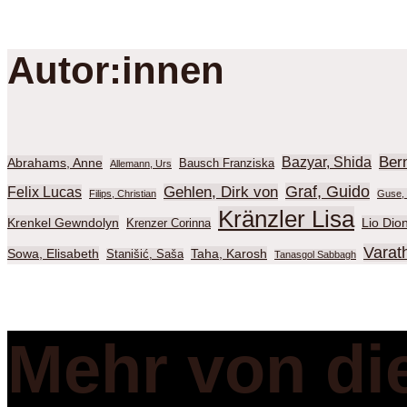
Autor:innen
Ber
Bazyar, Shida
Abrahams, Anne
Bausch Franziska
Allemann, Urs
Graf, Guido
Gehlen, Dirk von
Felix Lucas
Filips, Christian
Guse, 
Kränzler Lisa
Krenkel Gewndolyn
Lio Dio
Krenzer Corinna
Varat
Sowa, Elisabeth
Taha, Karosh
Stanišić, Saša
Tanasgol Sabbagh
Mehr von di