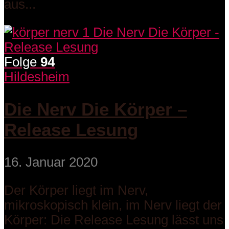
aus...
Folge
94
Hildesheim
Die Nerv Die Körper –
Release Lesung
16. Januar 2020
Der Körper liegt im Nerv,
mikroskopisch klein, im Nerv liegt der
Körper: Die Release Lesung lässt uns