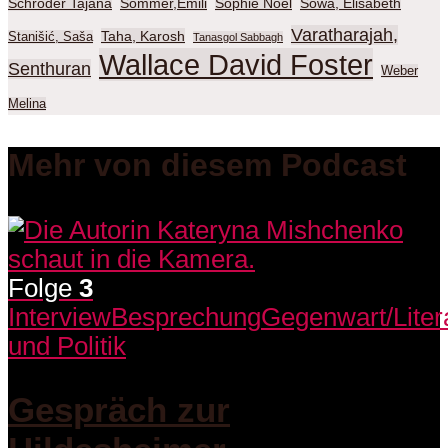
Schröder Tajana
Sommer,Emili
Sophie Noël
Sowa, Elisabeth
Varatharajah,
Taha, Karosh
Stanišić, Saša
Tanasgol Sabbagh
Wallace David Foster
Senthuran
Weber
Melina
Mehr von diesem Podcast
Folge
3
Interview
Besprechung
Gegenwart/Liter
und Politik
Gespräch zur