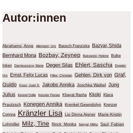
Autor:innen
Bazyar, Shida
Abrahams, Anne
Bausch Franziska
Allemann, Urs
Bozbay, Zeynep
Bernhard Mona
Bulke
Bukowski, Helene
Ehlert, Sascha
Degen Silas
Inken
Darrieussecq, Marie
Engeler,
Graf,
Gehlen, Dirk von
Ernst, Felix Lucas
Urs
Filips, Christian
Guido
Jakobs Annika
Jung
Joschka Waibel
Guse, Juan S.
Julius
Kkoki
Klara
Khayat Rasha
Kennel Odile
Kessler Florian
Konegen Annika
Prautzsch
Krenkel Gewndolyn
Krenzer
Kränzler Lisa
Lio Diona Aigner
Marie-Kristin
Corinna
Milz, Tine
Lohmiller
Saul, Fabian
Rinck, Monika
Sanyal, Mithu