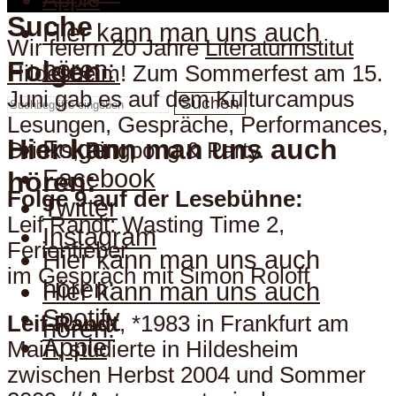
Suche
Hier kann man uns auch
Wir feiern 20 Jahre
Literaturinstitut
hören:
Folgen
Hildesheim
! Zum Sommerfest am 15.
Juni gab es auf dem Kulturcampus
Suchen
Lesungen, Gespräche, Performances,
Hier kann man uns auch
Folgen
Drinks, Pingpong & Party.
Facebook
hören:
Folge 9 auf der Lesebühne:
Twitter
Leif Randt: Wasting Time 2,
Instagram
Ferienfieber
Hier kann man uns auch
im Gespräch mit Simon Roloff
hören:
Hier kann man uns auch
Spotify
Leif Randt
, *1983 in Frankfurt am
hören:
Apple
Main, studierte in Hildesheim
zwischen Herbst 2004 und Sommer