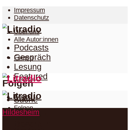
Impressum
Datenschutz
Über uns
Alle Autor:innen
Podcasts
Gespräch
Folgen
Lesung
Featured
Folgen
Menu
Suche
Folgen
Hildesheim
Podcasts
Facebook
Twitter
Gespräch
Suche