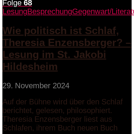
Folge
68
Lesung
Besprechung
Gegenwart/Literat
Wie politisch ist Schlaf,
Theresia Enzensberger? –
Lesung im St. Jakobi
Hildesheim
29. November 2024
Auf der Bühne wird über den Schlaf
berichtet, gelesen, philosophiert.
Theresia Enzensberger liest aus
Schlafen, ihrem Buch neuen Buch