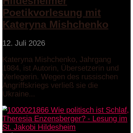
Hildesheimer
Poetikvorlesung mit
Kateryna Mishchenko
12. Juli 2026
Kateryna Mishchenko, Jahrgang
1984, ist Autorin, Übersetzerin und
Verlegerin. Wegen des russischen
Angriffskriegs verließ sie die
Ukraine...