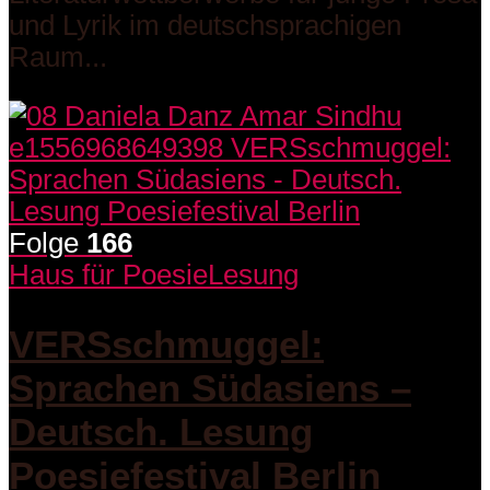
und Lyrik im deutschsprachigen
Raum...
Folge
166
Haus für Poesie
Lesung
VERSschmuggel:
Sprachen Südasiens –
Deutsch. Lesung
Poesiefestival Berlin