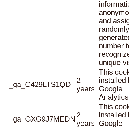
informati
anonymo
and assi
randoml
generate
number t
recogniz
unique vi
This cook
2
installed
_ga_C429LTS1QD
years
Google
Analytics
This cook
2
installed
_ga_GXG9J7MEDN
years
Google