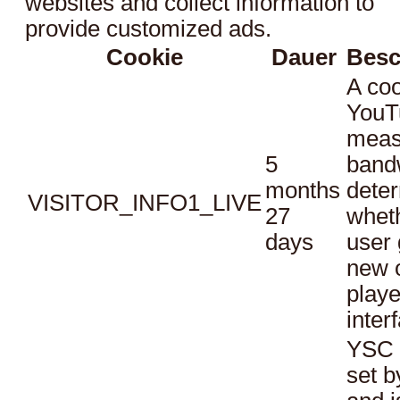
websites and collect information to
provide customized ads.
Cookie
Dauer
Besc
A coo
YouT
meas
5
bandw
months
dete
VISITOR_INFO1_LIVE
27
whet
days
user 
new o
playe
inter
YSC 
set b