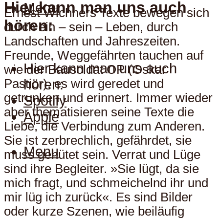
Hier kann man uns auch
Menu
Ernest Wichners Texte bewegen sich
hören:
durch ein – sein – Leben, durch
Landschaften und Jahreszeiten.
Freunde, Weggefährten tauchen auf
Hier kann man uns auch
wie der Bausoldat OP (Oskar
hören:
Pastior), es wird geredet und
getrunken und erinnert. Immer wieder
Spotify
aber thematisieren seine Texte die
Apple
Liebe, die Verbindung zum Anderen.
Sie ist zerbrechlich, gefährdet, sie
Menu
muss gehütet sein. Verrat und Lüge
sind ihre Begleiter. »Sie lügt, da sie
mich fragt, und schmeichelnd ihr und
mir lüg ich zurück«. Es sind Bilder
oder kurze Szenen, wie beiläufig