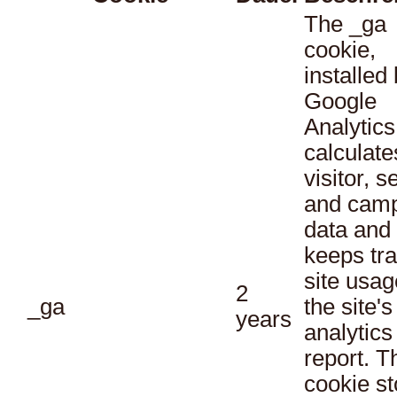
The _ga
cookie,
installed
Google
Analytics
calculate
visitor, s
and cam
data and
keeps tra
site usag
2
_ga
the site's
years
analytics
report. T
cookie st