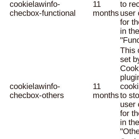
cookielawinfo-
11
to re
checbox-functional
months
user 
for t
in th
"Func
This 
set 
Cook
plugi
cookielawinfo-
11
cooki
checbox-others
months
to st
user 
for t
in th
"Othe