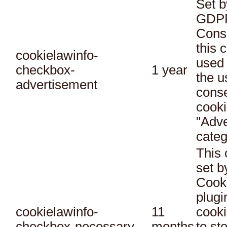
Set b
GDPR
Conse
this 
cookielawinfo-
used 
checkbox-
1 year
the u
advertisement
conse
cooki
"Adve
categ
This 
set 
Cook
plugi
cookielawinfo-
11
cooki
checkbox-necessary
months
to st