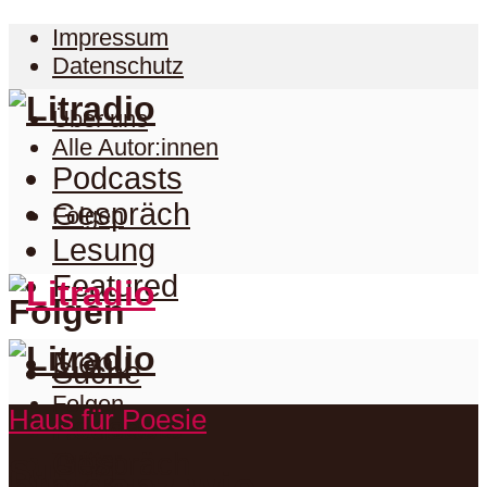
Impressum
Datenschutz
Über uns
Alle Autor:innen
Podcasts
Gespräch
Folgen
Lesung
Featured
Folgen
Menu
Suche
Folgen
Haus für Poesie
Podcasts
Facebook
Twitter
Gespräch
Suche