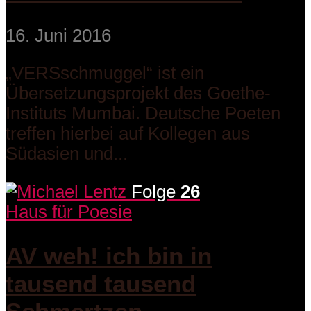
16. Juni 2016
„VERSschmuggel“ ist ein
Übersetzungsprojekt des Goethe-
Instituts Mumbai. Deutsche Poeten
treffen hierbei auf Kollegen aus
Südasien und...
Folge
26
Haus für Poesie
AV weh! ich bin in
tausend tausend