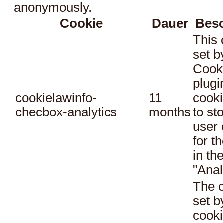
anonymously.
Cookie
Dauer
Bes
This 
set 
Cook
plugi
cookielawinfo-
11
cooki
checbox-analytics
months
to st
user 
for t
in th
"Anal
The c
set 
cooki