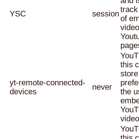
and i
track
YSC
session
of e
vide
Yout
page
YouT
this 
store
yt-remote-connected-
prefe
never
devices
the u
embe
YouT
video
YouT
this 