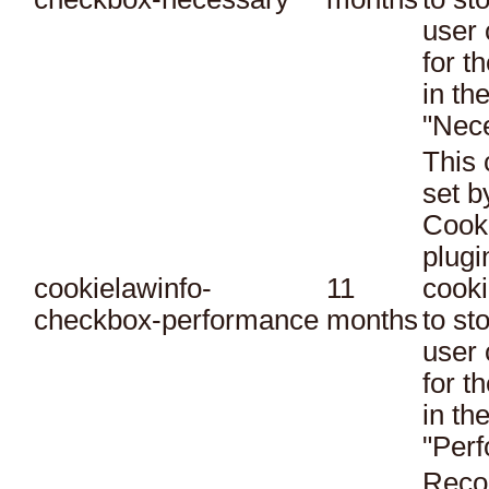
user 
for t
in th
"Nec
This 
set 
Cook
plugi
cookielawinfo-
11
cooki
checkbox-performance
months
to st
user 
for t
in th
"Per
Reco