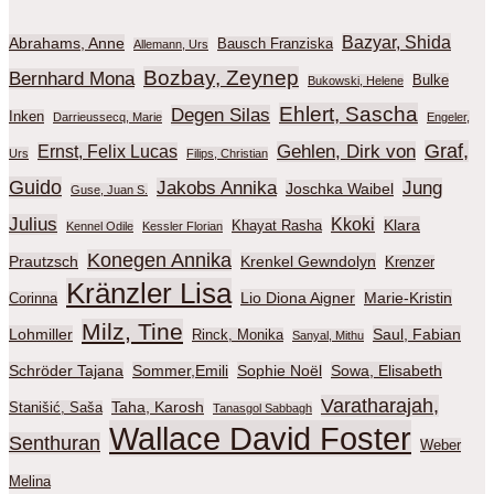
Bazyar, Shida
Abrahams, Anne
Bausch Franziska
Allemann, Urs
Bozbay, Zeynep
Bernhard Mona
Bulke
Bukowski, Helene
Ehlert, Sascha
Degen Silas
Inken
Darrieussecq, Marie
Engeler,
Graf,
Gehlen, Dirk von
Ernst, Felix Lucas
Urs
Filips, Christian
Guido
Jakobs Annika
Jung
Joschka Waibel
Guse, Juan S.
Julius
Kkoki
Klara
Khayat Rasha
Kennel Odile
Kessler Florian
Konegen Annika
Prautzsch
Krenkel Gewndolyn
Krenzer
Kränzler Lisa
Lio Diona Aigner
Marie-Kristin
Corinna
Milz, Tine
Lohmiller
Saul, Fabian
Rinck, Monika
Sanyal, Mithu
Schröder Tajana
Sommer,Emili
Sophie Noël
Sowa, Elisabeth
Varatharajah,
Taha, Karosh
Stanišić, Saša
Tanasgol Sabbagh
Wallace David Foster
Senthuran
Weber
Melina