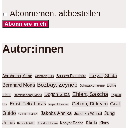
Abonnement abbestellen
Abonniere mich
Autor:innen
Bazyar, Shida
Abrahams, Anne
Bausch Franziska
Allemann, Urs
Bozbay, Zeynep
Bernhard Mona
Bulke
Bukowski, Helene
Ehlert, Sascha
Degen Silas
Inken
Darrieussecq, Marie
Engeler,
Graf,
Gehlen, Dirk von
Ernst, Felix Lucas
Urs
Filips, Christian
Guido
Jakobs Annika
Jung
Joschka Waibel
Guse, Juan S.
Julius
Kkoki
Klara
Khayat Rasha
Kennel Odile
Kessler Florian