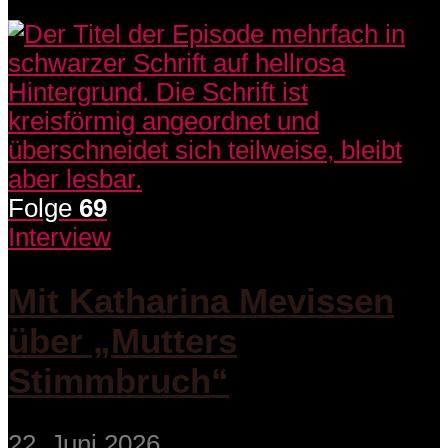
Folge
69
Interview
Mit Katharina Mevissen
über „Mutters
Stimmbruch“
22. Juni 2026