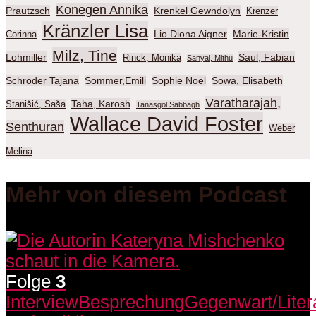
Konegen Annika
Prautzsch
Krenkel Gewndolyn
Krenzer
Kränzler Lisa
Lio Diona Aigner
Marie-Kristin
Corinna
Milz, Tine
Lohmiller
Saul, Fabian
Rinck, Monika
Sanyal, Mithu
Schröder Tajana
Sommer,Emili
Sophie Noël
Sowa, Elisabeth
Varatharajah,
Taha, Karosh
Stanišić, Saša
Tanasgol Sabbagh
Wallace David Foster
Senthuran
Weber
Melina
Mehr von diesem Podcast
Folge
3
Interview
Besprechung
Gegenwart/Liter