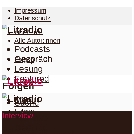
Impressum
Datenschutz
Über uns
Alle Autor:innen
Podcasts
Gespräch
Folgen
Lesung
Featured
Folgen
Menu
Suche
Folgen
Interview
Podcasts
Facebook
Twitter
Gespräch
Suche