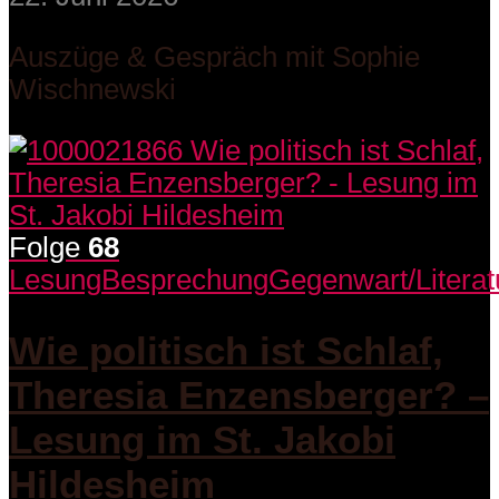
Auszüge & Gespräch mit Sophie
Wischnewski
Folge
68
Lesung
Besprechung
Gegenwart/Literat
Wie politisch ist Schlaf,
Theresia Enzensberger? –
Lesung im St. Jakobi
Hildesheim