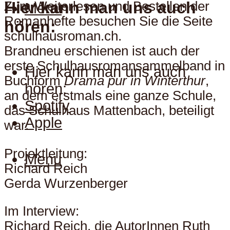
Hier kann man uns auch
Zum Weiterlesen und Bestellen der
Menu
Romanhefte besuchen Sie die Seite
hören:
schulhausroman.ch.
Brandneu erschienen ist auch der
erste Schulhausromansammelband in
Hier kann man uns auch
Buchform
Drama pur in Winterthur
,
hören:
an dem erstmals eine ganze Schule,
Spotify
das Schulhaus Mattenbach, beteiligt
Apple
war.
Projektleitung:
Menu
Richard Reich
Gerda Wurzenberger
Im Interview:
Richard Reich, die AutorInnen Ruth