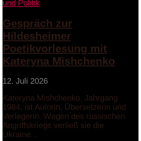
und Politik
Gespräch zur
Hildesheimer
Poetikvorlesung mit
Kateryna Mishchenko
12. Juli 2026
Kateryna Mishchenko, Jahrgang
1984, ist Autorin, Übersetzerin und
Verlegerin. Wegen des russischen
Angriffskriegs verließ sie die
Ukraine...