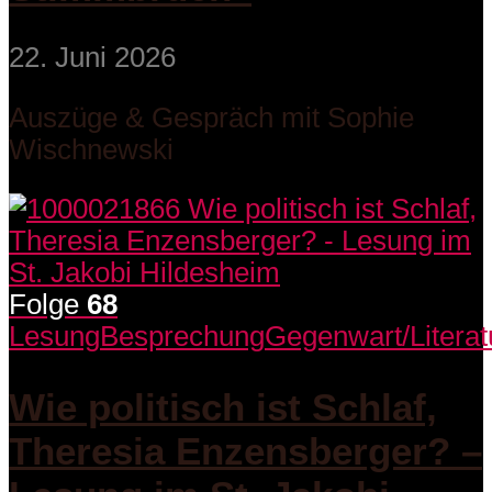
22. Juni 2026
Auszüge & Gespräch mit Sophie
Wischnewski
Folge
68
Lesung
Besprechung
Gegenwart/Literat
Wie politisch ist Schlaf,
Theresia Enzensberger? –