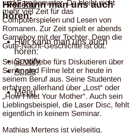
und Familienvater. Da bleibt nicht
Hier kann man uns auch
Menu
mehr viel Zeit für das
hören:
Computerspielen und Lesen von
Romanen. Zur Zeit spielt er abends
Gameboy mit der Tochter. Denn die
Hier kann man uns auch
Gute-Nacht-Geschichte ist out.
hören:
Spotify
Seine Vorliebe fürs Diskutieren über
Apple
Serien und Filme lebt er heute in
seinem Beruf aus. Seine Studenten
erfahren allerhand über „Lost“ oder
Menu
„How I Met Your Mother“. Auch sein
Lieblingsbeispiel, die Laser Disc, fehlt
eigentlich in keinem Seminar.
Mathias Mertens ist vielseitig.