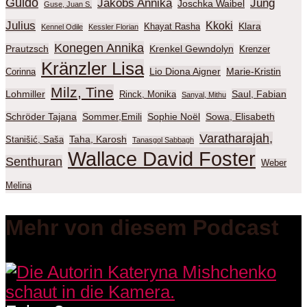
Guido
Jakobs Annika
Jung
Joschka Waibel
Guse, Juan S.
Julius
Kkoki
Klara
Khayat Rasha
Kennel Odile
Kessler Florian
Konegen Annika
Prautzsch
Krenkel Gewndolyn
Krenzer
Kränzler Lisa
Lio Diona Aigner
Marie-Kristin
Corinna
Milz, Tine
Lohmiller
Saul, Fabian
Rinck, Monika
Sanyal, Mithu
Schröder Tajana
Sommer,Emili
Sophie Noël
Sowa, Elisabeth
Varatharajah,
Taha, Karosh
Stanišić, Saša
Tanasgol Sabbagh
Wallace David Foster
Senthuran
Weber
Melina
Mehr von diesem Podcast