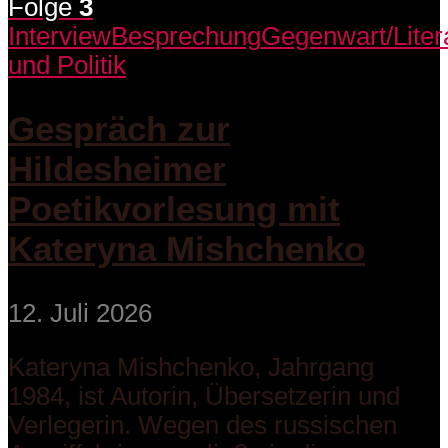
Folge
3
Interview
Besprechung
Gegenwart/Liter
und Politik
Gespräch zur
Hildesheimer
Poetikvorlesung mit
Kateryna Mishchenko
12. Juli 2026
Kateryna Mishchenko, Jahrgang
1984, ist Autorin, Übersetzerin und
Verlegerin. Wegen des russischen