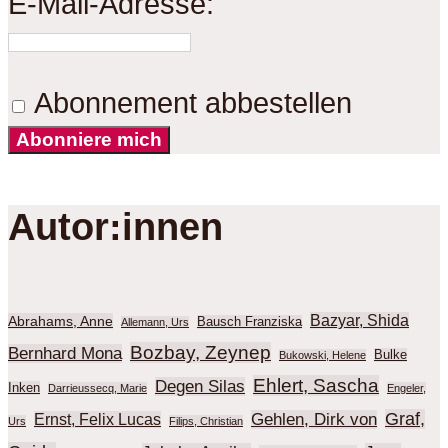
E-Mail-Adresse:
Abonnement abbestellen
Abonniere mich
Autor:innen
Bazyar, Shida
Abrahams, Anne
Bausch Franziska
Allemann, Urs
Bozbay, Zeynep
Bernhard Mona
Bulke
Bukowski, Helene
Ehlert, Sascha
Degen Silas
Inken
Darrieussecq, Marie
Engeler,
Graf,
Gehlen, Dirk von
Ernst, Felix Lucas
Urs
Filips, Christian