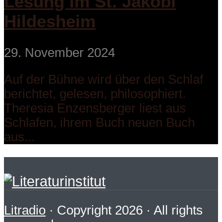
Lesung im St. Jakobi
Hildesheim
29. November 2024
Auf der Bühne wird über den Schlaf
berichtet, gelesen, philosophiert.
Theresia Enzensberger liest aus
Schlafen, ihrem Buch neuen Buch
aus...
Litradio
· Copyright 2026 · All rights