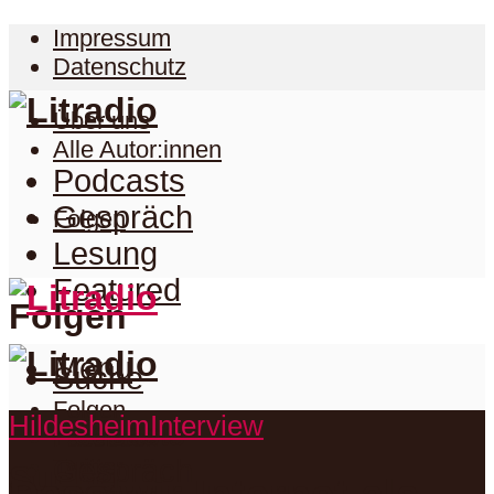
Impressum
Datenschutz
Über uns
Alle Autor:innen
Podcasts
Gespräch
Folgen
Lesung
Featured
Folgen
Menu
Suche
Folgen
Hildesheim
Interview
Podcasts
Facebook
Twitter
Gespräch
Suche