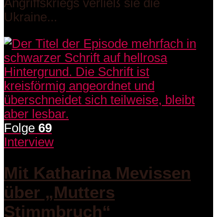
Angriffskriegs verließ sie die
Ukraine...
Folge
69
Interview
Mit Katharina Mevissen
über „Mutters
Stimmbruch“