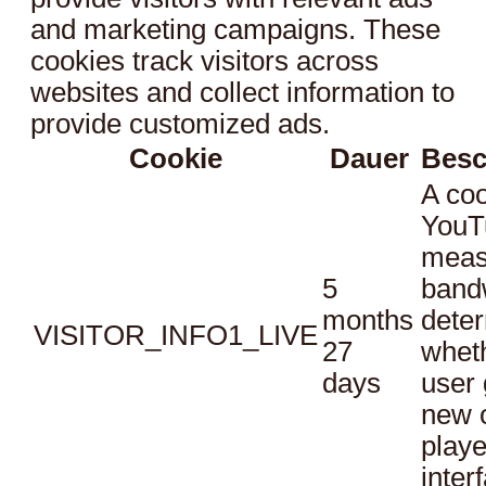
and marketing campaigns. These
cookies track visitors across
websites and collect information to
provide customized ads.
Cookie
Dauer
Besc
A coo
YouT
meas
5
bandw
months
dete
VISITOR_INFO1_LIVE
27
whet
days
user 
new o
playe
inter