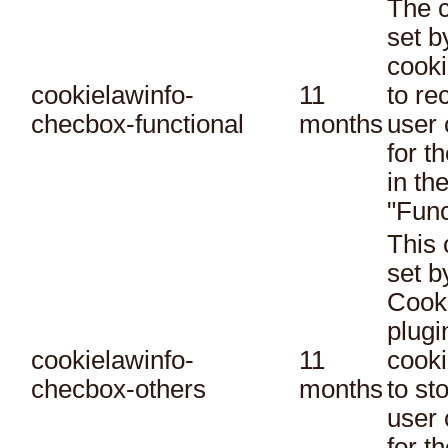
The c
set 
cooki
cookielawinfo-
11
to re
checbox-functional
months
user 
for t
in th
"Func
This 
set 
Cook
plugi
cookielawinfo-
11
cooki
checbox-others
months
to st
user 
for t