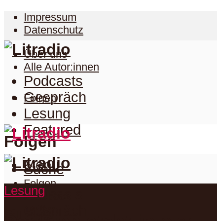
Impressum
Datenschutz
Über uns
Alle Autor:innen
Podcasts
Gespräch
Folgen
Lesung
Featured
Folgen
Menu
Suche
Folgen
Lesung
Podcasts
Facebook
Twitter
Gespräch
Suche