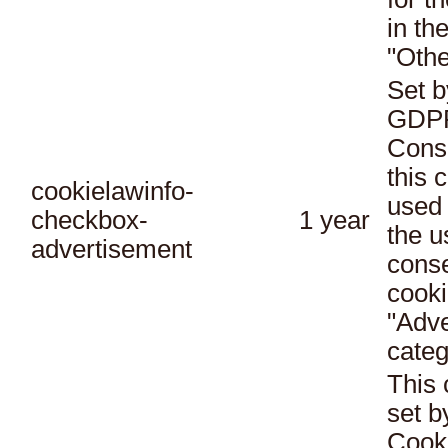
in th
"Othe
Set b
GDPR
Conse
this 
cookielawinfo-
used 
checkbox-
1 year
the u
advertisement
conse
cooki
"Adve
categ
This 
set 
Cook