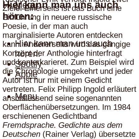
Hier kann man uns auch
Menu
Ziele: Einerseits ist das Buch eine
hören:
Einführung in neuere russische
Poesie, in der man auch
marginalisierte Autoren entdecken
Hier kann man uns auch
kann. Andererseits wird das gängige
hören:
Konzept der Anthologie hinterfragt
und konterkarieret. Zum Beispiel wird
Spotify
die Chronologie umgekehrt und jeder
Apple
Autor ist nur mit einem Gedicht
vertreten. Felix Philipp Ingold erläutert
Menu
anschliessend seine sogenannten
Oberflächenübersetzungen. Im 1984
erschienenen Gedichtband
Fremdsprache. Gedichte aus dem
Deutschen
(Rainer Verlag) übersetzte