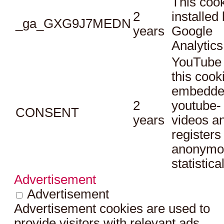
This cook
2
installed
_ga_GXG9J7MEDN
years
Google
Analytics
YouTube 
this cook
embedde
2
youtube-
CONSENT
years
videos a
registers
anonymo
statistica
Advertisement
Advertisement
Advertisement cookies are used to
provide visitors with relevant ads