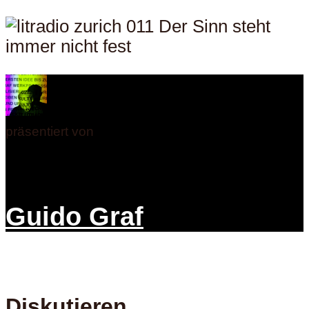
präsentiert von
Guido Graf
Diskutieren