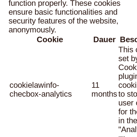
function properly. These cookies
ensure basic functionalities and
security features of the website,
anonymously.
Cookie
Dauer
Bes
This 
set 
Cook
plugi
cookielawinfo-
11
cooki
checbox-analytics
months
to st
user 
for t
in th
"Anal