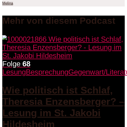
Melina
Mehr von diesem Podcast
Folge
68
Lesung
Besprechung
Gegenwart/Literat
Wie politisch ist Schlaf,
Theresia Enzensberger? –
Lesung im St. Jakobi
Hildesheim