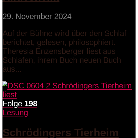
29. November 2024
Auf der Bühne wird über den Schlaf
berichtet, gelesen, philosophiert.
Theresia Enzensberger liest aus
Schlafen, ihrem Buch neuen Buch
aus...
Folge
198
Lesung
Schrödingers Tierheim