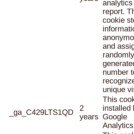
analytics
report. T
cookie st
informati
anonymo
and assi
randoml
generate
number t
recogniz
unique vi
This cook
2
installed
_ga_C429LTS1QD
years
Google
Analytics