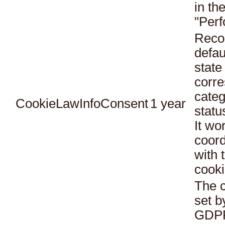
in th
"Per
Reco
defau
state
corr
categ
CookieLawInfoConsent
1 year
statu
It wo
coord
with 
cooki
The c
set b
GDPR