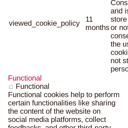
Conse
and i
11
store
viewed_cookie_policy
months
or no
conse
the u
cooki
not s
perso
Functional
Functional
Functional cookies help to perform
certain functionalities like sharing
the content of the website on
social media platforms, collect
feedbacks, and other third-party