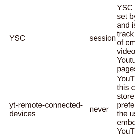
YSC 
set b
and i
track
YSC
session
of e
vide
Yout
page
YouT
this 
store
yt-remote-connected-
prefe
never
devices
the u
embe
YouT