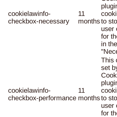
plugi
cookielawinfo-
11
cooki
checkbox-necessary
months
to st
user 
for t
in th
"Nec
This 
set 
Cook
plugi
cookielawinfo-
11
cooki
checkbox-performance
months
to st
user 
for t