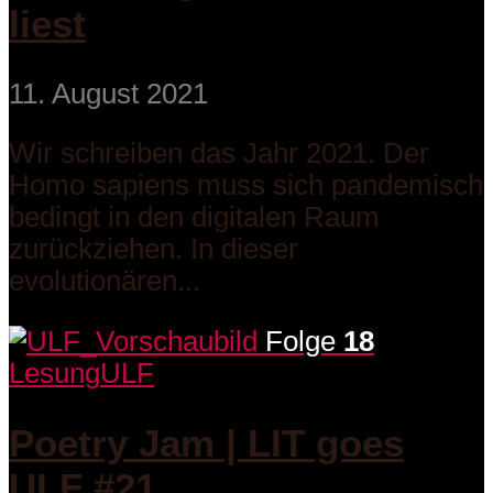
liest
11. August 2021
Wir schreiben das Jahr 2021. Der
Homo sapiens muss sich pandemisch
bedingt in den digitalen Raum
zurückziehen. In dieser
evolutionären...
Folge
18
Lesung
ULF
Poetry Jam | LIT goes
ULF #21