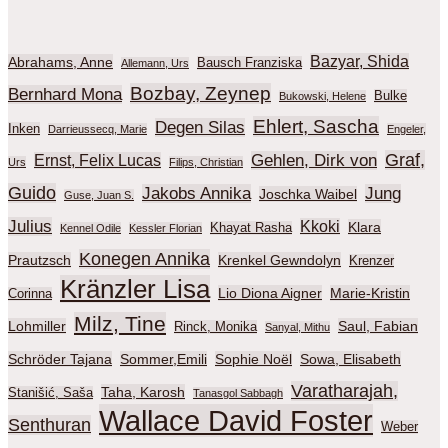
Bazyar, Shida
Abrahams, Anne
Bausch Franziska
Allemann, Urs
Bozbay, Zeynep
Bernhard Mona
Bulke
Bukowski, Helene
Ehlert, Sascha
Degen Silas
Inken
Darrieussecq, Marie
Engeler,
Graf,
Gehlen, Dirk von
Ernst, Felix Lucas
Urs
Filips, Christian
Guido
Jakobs Annika
Jung
Joschka Waibel
Guse, Juan S.
Julius
Kkoki
Klara
Khayat Rasha
Kennel Odile
Kessler Florian
Konegen Annika
Prautzsch
Krenkel Gewndolyn
Krenzer
Kränzler Lisa
Lio Diona Aigner
Marie-Kristin
Corinna
Milz, Tine
Lohmiller
Saul, Fabian
Rinck, Monika
Sanyal, Mithu
Schröder Tajana
Sommer,Emili
Sophie Noël
Sowa, Elisabeth
Varatharajah,
Taha, Karosh
Stanišić, Saša
Tanasgol Sabbagh
Wallace David Foster
Senthuran
Weber