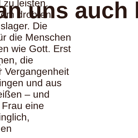
zu leisten.
an uns auch 
dem drohten
slager. Die
ür die Menschen
n wie Gott. Erst
hen, die
:
r Vergangenheit
ingen und aus
reißen – und
e Frau eine
nglich,
den