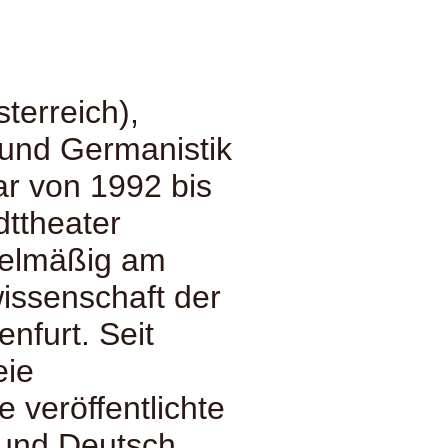
terreich),
 und Germanistik
ar von 1992 bis
ttheater
egelmäßig am
wissenschaft der
enfurt. Seit
eie
ie veröffentlichte
 und Deutsch