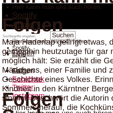
Hier kann man uns auch hören:
Spotify
Folgen
Apple
Suchen
Maja Haderlap gelingt etwas,
Hier kann man uns auch hören:
Spotify
gemeinhin heutzutage für gar 
Folgen
Apple
möglich hält: Sie erzählt die G
Mädchens, einer Familie und z
Folgen
Suche
Geschichte eines Volkes. Erinn
Facebook
Twitter
Kindheit in den Kärntner Berg
Folgen
Instagram
sinnlich beschwört die Autorin
Sommers herauf, die Kochküns