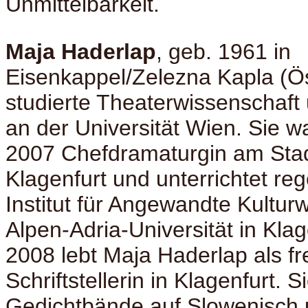
Unmittelbarkeit.
Maja Haderlap
, geb. 1961 in
Eisenkappel/Zelezna Kapla (Ös
studierte Theaterwissenschaft
an der Universität Wien. Sie w
2007 Chefdramaturgin am Stad
Klagenfurt und unterrichtet r
Institut für Angewandte Kultur
Alpen-Adria-Universität in Klag
2008 lebt Maja Haderlap als fr
Schriftstellerin in Klagenfurt. S
Gedichtbände auf Slowenisch