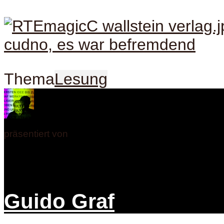
Thema
Lesung
präsentiert von
Guido Graf