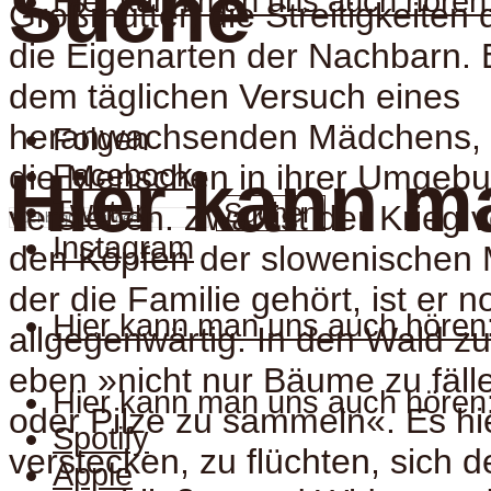
Suche
Hier kann man uns auch hören
Großmutter, die Streitigkeiten 
die Eigenarten der Nachbarn. E
dem täglichen Versuch eines
heranwachsenden Mädchens, i
Folgen
die Menschen in ihrer Umgeb
Facebook
Hier kann m
Twitter
Suchen
verstehen. Zwar ist der Krieg v
Instagram
den Köpfen der slowenischen M
der die Familie gehört, ist er n
Hier kann man uns auch hören
allgegenwärtig. In den Wald z
eben »nicht nur Bäume zu fäll
Hier kann man uns auch hören
oder Pilze zu sammeln«. Es hi
Spotify
verstecken, zu flüchten, sich 
Apple