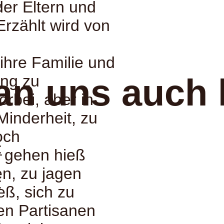
:
der Eltern und
rzählt wird von
hre Familie und
ung zu
an uns auch 
orbei, aber in
inderheit, zu
och
:
u gehen hieß
en, zu jagen
:
eß, sich zu
den Partisanen