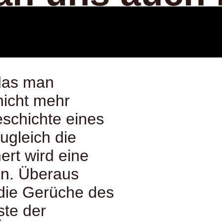
 das man
nicht mehr
eschichte eines
ugleich die
ert wird eine
en. Überaus
 die Gerüche des
te der