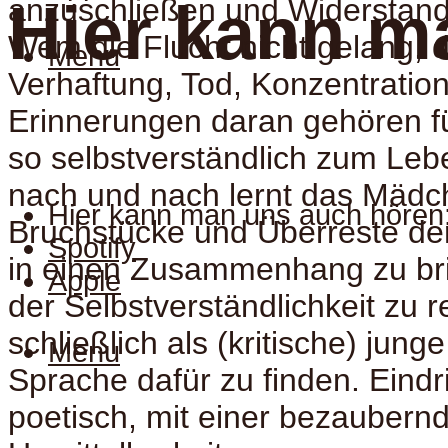
anzuschließen und Widerstand 
Hier kann m
Wem die Flucht nicht gelang, 
Menu
Verhaftung, Tod, Konzentration
Erinnerungen daran gehören f
so selbstverständlich zum Lebe
nach und nach lernt das Mädc
Hier kann man uns auch hören
Bruchstücke und Überreste de
Spotify
in einen Zusammenhang zu br
Apple
der Selbstverständlichkeit zu 
schließlich als (kritische) jung
Menu
Sprache dafür zu finden. Eindri
poetisch, mit einer bezaubern