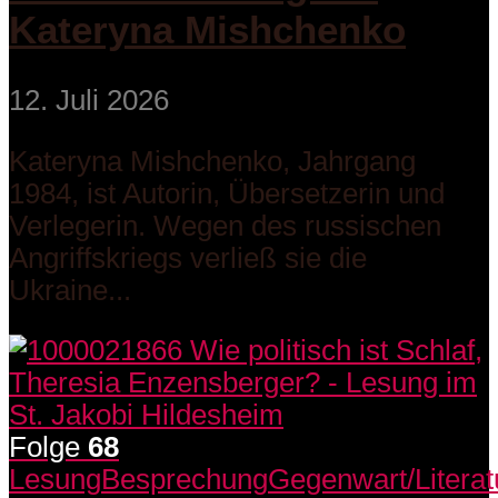
Kateryna Mishchenko
12. Juli 2026
Kateryna Mishchenko, Jahrgang
1984, ist Autorin, Übersetzerin und
Verlegerin. Wegen des russischen
Angriffskriegs verließ sie die
Ukraine...
Folge
68
Lesung
Besprechung
Gegenwart/Literat