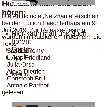
Hier kann man uns auch
Menu
hören:
Die Anthologie ‚Netzhäute‘ erschien
bei der
Edition Paechterhaus
am 9.
Juli 2019. Zur Release-Lesung
Hier kann man uns auch
wurden im Ratskeller Hildesheim die
hören:
Texte
Spotify
– Sophie Romy
Apple
– Lukas Friedland
– Julia Orso
– Alexa Dietrich
Menu
– Christoph Brill
– Antonie Partheil
gelesen.