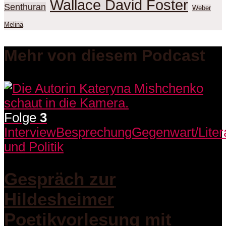
Wallace David Foster
Senthuran
Weber
Melina
Mehr von diesem Podcast
Folge
3
Interview
Besprechung
Gegenwart/Liter
und Politik
Gespräch zur
Hildesheimer
Poetikvorlesung mit