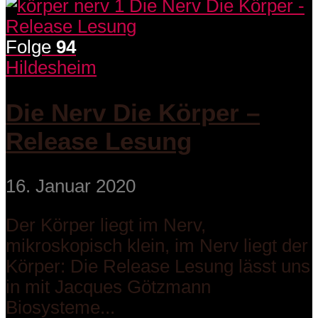
Folge
94
Hildesheim
Die Nerv Die Körper –
Release Lesung
16. Januar 2020
Der Körper liegt im Nerv,
mikroskopisch klein, im Nerv liegt der
Körper: Die Release Lesung lässt uns
in mit Jacques Götzmann
Biosysteme...