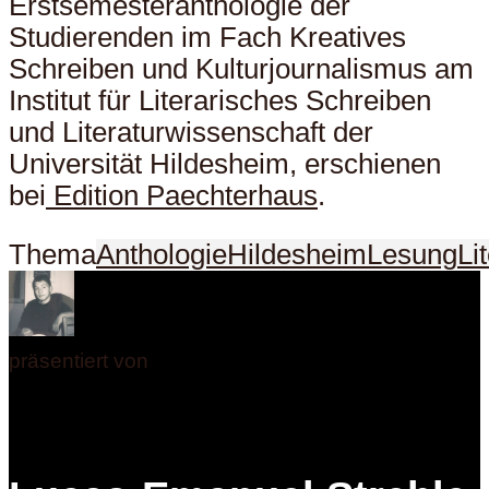
Erstsemesteranthologie der
Studierenden im Fach Kreatives
Schreiben und Kulturjournalismus am
Institut für Literarisches Schreiben
und Literaturwissenschaft der
Universität Hildesheim, erschienen
bei
Edition Paechterhaus
.
Thema
Anthologie
Hildesheim
Lesung
Li
präsentiert von