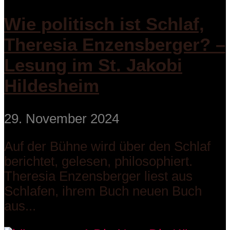
Wie politisch ist Schlaf,
Theresia Enzensberger? –
Lesung im St. Jakobi
Hildesheim
29. November 2024
Auf der Bühne wird über den Schlaf
berichtet, gelesen, philosophiert.
Theresia Enzensberger liest aus
Schlafen, ihrem Buch neuen Buch
aus...