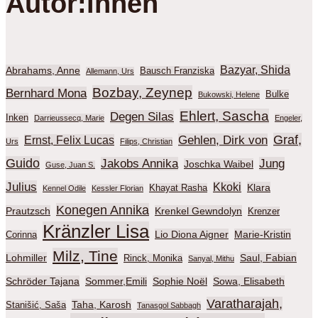
Autor:innen
Bazyar, Shida
Abrahams, Anne
Bausch Franziska
Allemann, Urs
Bozbay, Zeynep
Bernhard Mona
Bulke
Bukowski, Helene
Ehlert, Sascha
Degen Silas
Inken
Darrieussecq, Marie
Engeler,
Graf,
Gehlen, Dirk von
Ernst, Felix Lucas
Urs
Filips, Christian
Guido
Jakobs Annika
Jung
Joschka Waibel
Guse, Juan S.
Julius
Kkoki
Klara
Khayat Rasha
Kennel Odile
Kessler Florian
Konegen Annika
Prautzsch
Krenkel Gewndolyn
Krenzer
Kränzler Lisa
Lio Diona Aigner
Marie-Kristin
Corinna
Milz, Tine
Lohmiller
Saul, Fabian
Rinck, Monika
Sanyal, Mithu
Schröder Tajana
Sommer,Emili
Sophie Noël
Sowa, Elisabeth
Varatharajah,
Taha, Karosh
Stanišić, Saša
Tanasgol Sabbagh