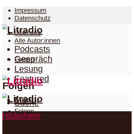
Impressum
Datenschutz
Über uns
Alle Autor:innen
Podcasts
Gespräch
Folgen
Lesung
Featured
Folgen
Menu
Suche
Folgen
Hildesheim
Podcasts
Facebook
Twitter
Gespräch
Suche