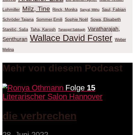
Milz, Tine
Lohmiller
Saul, Fabian
Rinck, Monika
Sanyal, Mithu
Schröder Tajana
Sommer,Emili
Sophie Noël
Sowa, Elisabeth
Varatharajah,
Taha, Karosh
Stanišić, Saša
Tanasgol Sabbagh
Wallace David Foster
Senthuran
Weber
Melina
Mehr von diesem Podcast
Folge
15
Literarischer Salon Hannover
die verbrechen
28. Juni 2022