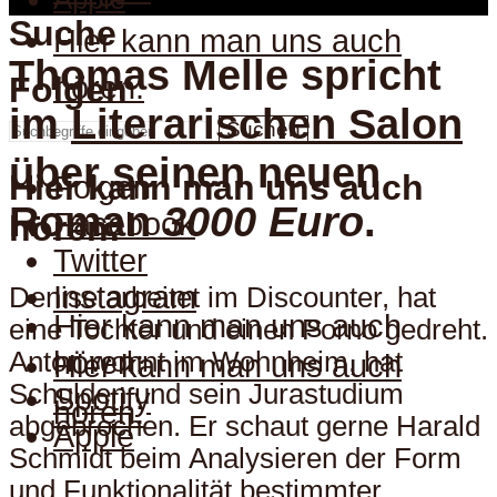
Suche
Hier kann man uns auch
Thomas Melle spricht
hören:
Folgen
im
Literarischen Salon
Suchen
über seinen neuen
Hier kann man uns auch
Folgen
Roman
3000 Euro
.
Facebook
hören:
Twitter
Instagram
Denise arbeitet im Discounter, hat
Hier kann man uns auch
eine Tochter und einen Porno gedreht.
hören:
Anton wohnt im Wohnheim, hat
Hier kann man uns auch
Schulden und sein Jurastudium
Spotify
hören:
abgebrochen. Er schaut gerne Harald
Apple
Schmidt beim Analysieren der Form
und Funktionalität bestimmter