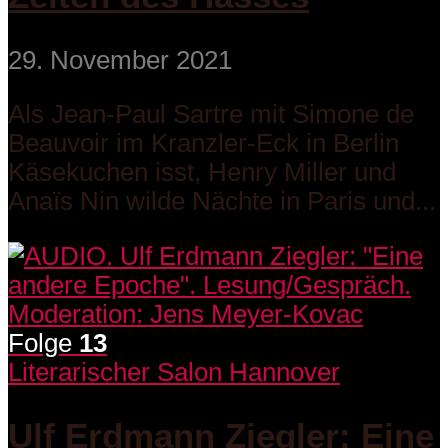
29. November 2021
Als Jean-Paul Sartre mit Simone de
Beauvoir im Kranzler-Eck in Berlin
Käsekuchen isst, Henry Miller und
Anaïs Nin wilde Nächte in Paris und...
Folge
13
Literarischer Salon Hannover
Ulf Erdmann Ziegler: Eine