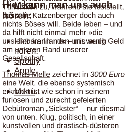
Hier kann man uns auch
Menu
Türklinken zu, während sie feststellt,
hören:
dass die Katzenberger doch auch
nichts Böses will. Beide leben – und
da hilft nicht einmal mehr »die
Hier kann man uns auch
unsichtbare Hand« – mit wenig Geld
am unteren Rand unserer
hören:
Gesellschaft.
Spotify
Apple
Thomas Melle
zeichnet in
3000 Euro
eine Welt, die ebenso systemisch
Menu
erkrankt ist wie schon in seinem
furiosen und zurecht gefeierten
Debütroman „Sickster“ – nur diesmal
von unten. Klug, politisch, in einer
kunstvollen und drastisch-düsteren