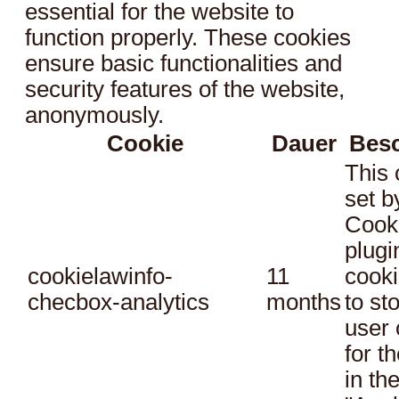
essential for the website to
function properly. These cookies
ensure basic functionalities and
security features of the website,
anonymously.
Cookie
Dauer
Bes
This 
set 
Cook
plugi
cookielawinfo-
11
cooki
checbox-analytics
months
to st
user 
for t
in th