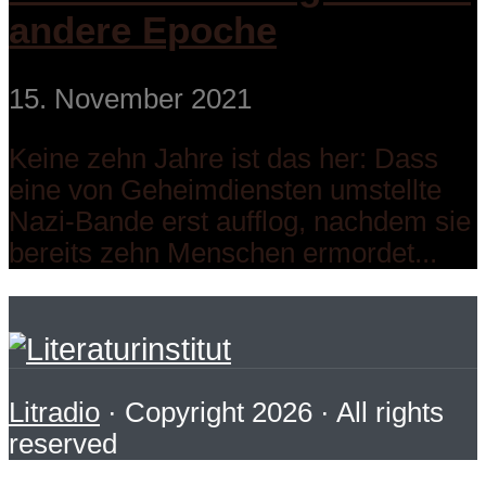
andere Epoche
15. November 2021
Keine zehn Jahre ist das her: Dass
eine von Geheimdiensten umstellte
Nazi-Bande erst aufflog, nachdem sie
bereits zehn Menschen ermordet...
Litradio
· Copyright 2026 · All rights
reserved