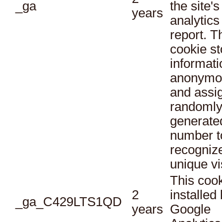
_ga
the site's
years
analytics
report. T
cookie st
informati
anonymo
and assi
randoml
generate
number t
recogniz
unique vi
This cook
2
installed
_ga_C429LTS1QD
years
Google