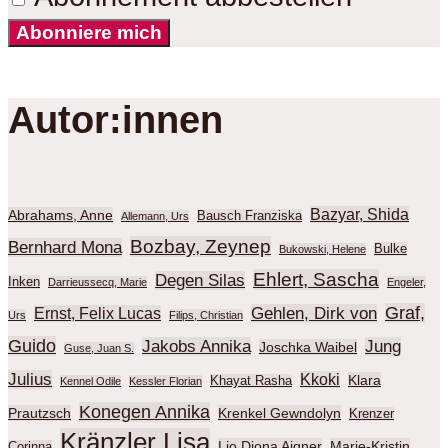
Abonniere mich
Autor:innen
Bazyar, Shida
Abrahams, Anne
Bausch Franziska
Allemann, Urs
Bozbay, Zeynep
Bernhard Mona
Bulke
Bukowski, Helene
Ehlert, Sascha
Degen Silas
Inken
Darrieussecq, Marie
Engeler,
Graf,
Gehlen, Dirk von
Ernst, Felix Lucas
Urs
Filips, Christian
Guido
Jakobs Annika
Jung
Joschka Waibel
Guse, Juan S.
Julius
Kkoki
Klara
Khayat Rasha
Kennel Odile
Kessler Florian
Konegen Annika
Prautzsch
Krenkel Gewndolyn
Krenzer
Kränzler Lisa
Lio Diona Aigner
Marie-Kristin
Corinna