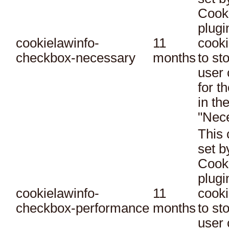
Cook
plugi
cookielawinfo-
11
cooki
checkbox-necessary
months
to st
user 
for t
in th
"Nec
This 
set 
Cook
plugi
cookielawinfo-
11
cooki
checkbox-performance
months
to st
user 