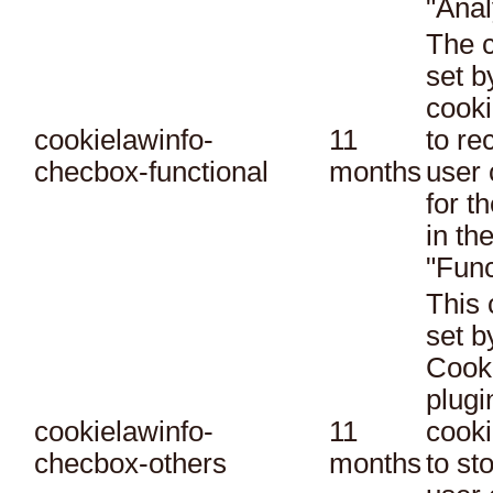
"Anal
The c
set 
cooki
cookielawinfo-
11
to re
checbox-functional
months
user 
for t
in th
"Func
This 
set 
Cook
plugi
cookielawinfo-
11
cooki
checbox-others
months
to st