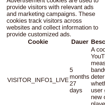
Advertisement cookies are used to
provide visitors with relevant ads
and marketing campaigns. These
cookies track visitors across
websites and collect information to
provide customized ads.
Cookie
Dauer
Besc
A coo
YouT
meas
5
bandw
months
dete
VISITOR_INFO1_LIVE
27
whet
days
user 
new o
playe