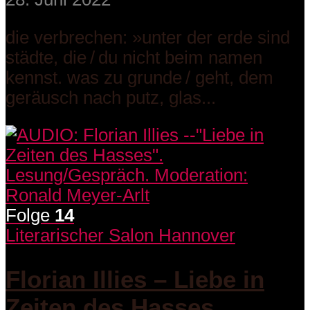
die verbrechen: »unter der erde sind
städte, die / du nicht beim namen
kennst. was zu grunde / geht, dem
geräusch nach putz, glas...
Folge
14
Literarischer Salon Hannover
Florian Illies – Liebe in
Zeiten des Hasses