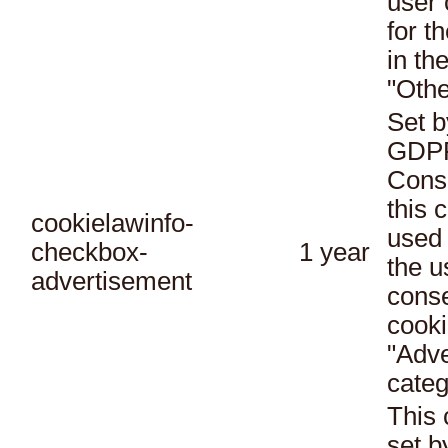
user 
for t
in th
"Othe
Set b
GDPR
Conse
this 
cookielawinfo-
used 
checkbox-
1 year
the u
advertisement
conse
cooki
"Adve
categ
This 
set 