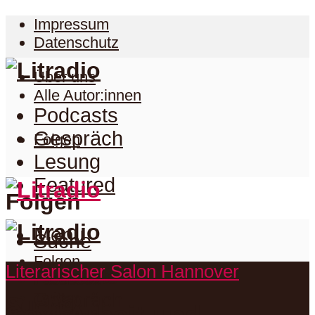
Impressum
Datenschutz
Über uns
Alle Autor:innen
Podcasts
Gespräch
Folgen
Lesung
Featured
Folgen
Menu
Suche
Folgen
Literarischer Salon Hannover
Podcasts
Facebook
Twitter
Gespräch
Suche