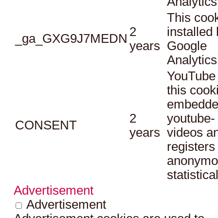
Analytics
This cook
2
installed
_ga_GXG9J7MEDN
years
Google
Analytics
YouTube 
this cook
embedde
2
youtube-
CONSENT
years
videos a
registers
anonymo
statistica
Advertisement
Advertisement