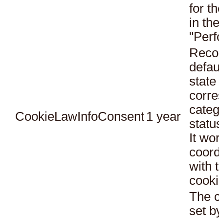
for t
in th
"Per
Reco
defau
state
corr
categ
CookieLawInfoConsent
1 year
statu
It wo
coord
with 
cooki
The c
set b