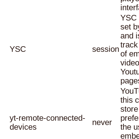
inter
YSC 
set b
and i
track
YSC
session
of e
vide
Yout
page
YouT
this 
store
yt-remote-connected-
prefe
never
devices
the u
embe