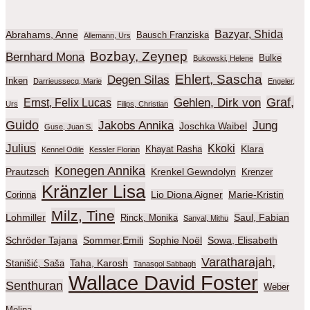
Bazyar, Shida
Abrahams, Anne
Bausch Franziska
Allemann, Urs
Bozbay, Zeynep
Bernhard Mona
Bulke
Bukowski, Helene
Ehlert, Sascha
Degen Silas
Inken
Darrieussecq, Marie
Engeler,
Graf,
Gehlen, Dirk von
Ernst, Felix Lucas
Urs
Filips, Christian
Guido
Jakobs Annika
Jung
Joschka Waibel
Guse, Juan S.
Julius
Kkoki
Klara
Khayat Rasha
Kennel Odile
Kessler Florian
Konegen Annika
Prautzsch
Krenkel Gewndolyn
Krenzer
Kränzler Lisa
Lio Diona Aigner
Marie-Kristin
Corinna
Milz, Tine
Lohmiller
Saul, Fabian
Rinck, Monika
Sanyal, Mithu
Schröder Tajana
Sommer,Emili
Sophie Noël
Sowa, Elisabeth
Varatharajah,
Taha, Karosh
Stanišić, Saša
Tanasgol Sabbagh
Wallace David Foster
Senthuran
Weber