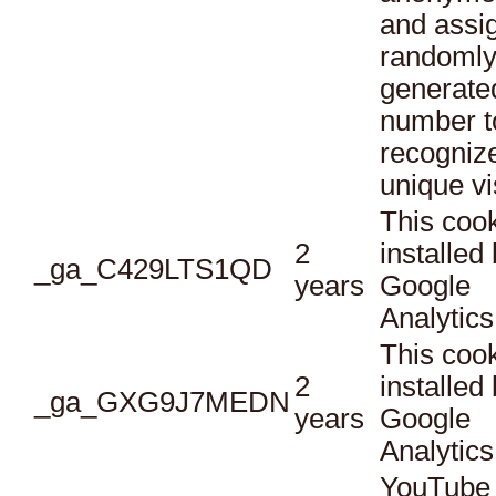
and assi
randoml
generate
number t
recogniz
unique vi
This cook
2
installed
_ga_C429LTS1QD
years
Google
Analytics
This cook
2
installed
_ga_GXG9J7MEDN
years
Google
Analytics
YouTube 