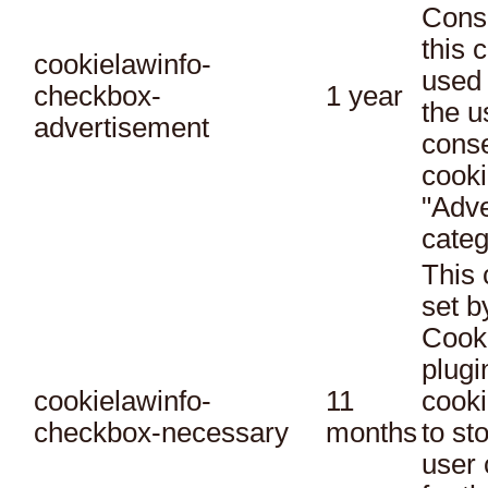
Conse
this 
cookielawinfo-
used 
checkbox-
1 year
the u
advertisement
conse
cooki
"Adve
categ
This 
set 
Cook
plugi
cookielawinfo-
11
cooki
checkbox-necessary
months
to st
user 