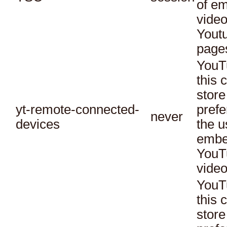
of e
vide
Yout
page
YouT
this 
store
yt-remote-connected-
prefe
never
devices
the u
embe
YouT
video
YouT
this 
store