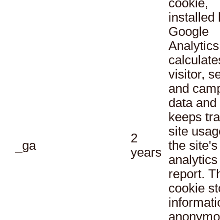
cookie,
installed
Google
Analytics
calculate
visitor, s
and cam
data and
keeps tra
site usag
2
_ga
the site's
years
analytics
report. T
cookie st
informati
anonymo