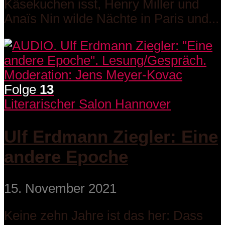
Käsekuchen isst, Henry Miller und
Anaïs Nin wilde Nächte in Paris und...
Folge
13
Literarischer Salon Hannover
Ulf Erdmann Ziegler: Eine
andere Epoche
15. November 2021
Keine zehn Jahre ist das her: Dass