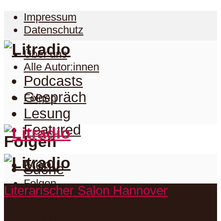
Impressum
Datenschutz
Über uns
Alle Autor:innen
Podcasts
Gespräch
Folgen
Lesung
Featured
Folgen
Menu
Suche
Folgen
Literarischer Salon Hannover
Podcasts
Facebook
Twitter
Gespräch
Suche