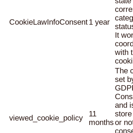
state
corr
categ
CookieLawInfoConsent
1 year
statu
It wo
coord
with 
cooki
The c
set b
GDPR
Conse
and i
11
store
viewed_cookie_policy
months
or no
conse