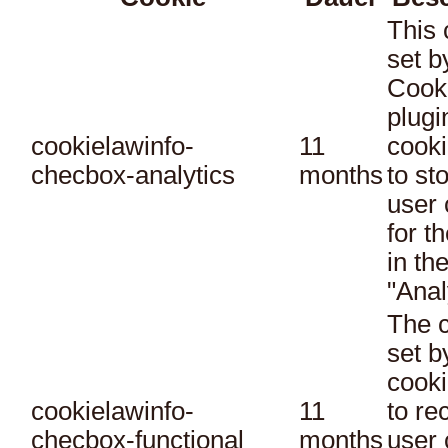
This 
set 
Cook
plugi
cookielawinfo-
11
cooki
checbox-analytics
months
to st
user 
for t
in th
"Anal
The c
set 
cooki
cookielawinfo-
11
to re
checbox-functional
months
user 