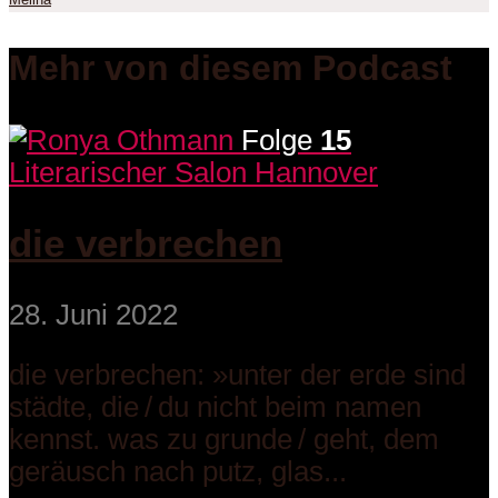
Melina
Mehr von diesem Podcast
Folge
15
Literarischer Salon Hannover
die verbrechen
28. Juni 2022
die verbrechen: »unter der erde sind
städte, die / du nicht beim namen
kennst. was zu grunde / geht, dem
geräusch nach putz, glas...