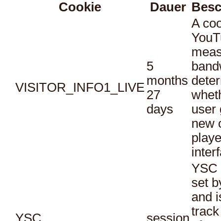
Cookie
Dauer
Besc
A coo
YouT
meas
5
bandw
months
dete
VISITOR_INFO1_LIVE
27
whet
days
user 
new o
playe
inter
YSC 
set b
and i
track
YSC
session