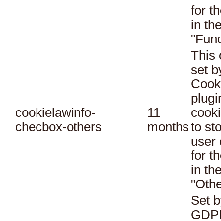
for t
in th
"Func
This 
set 
Cook
plugi
cookielawinfo-
11
cooki
checbox-others
months
to st
user 
for t
in th
"Othe
Set b
GDPR