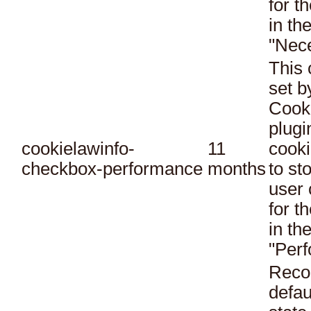
for t
in th
"Nec
This 
set 
Cook
plugi
cookielawinfo-
11
cooki
checkbox-performance
months
to st
user 
for t
in th
"Per
Reco
defau