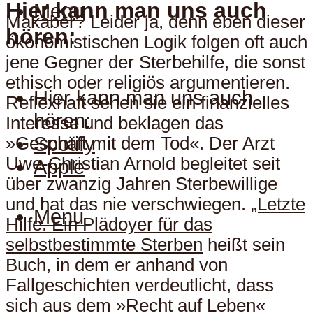
Hier kann man uns auch
Menu
Makaber? Leider ja, denn eben dieser
hören:
ökonomistischen Logik folgen oft auch
jene Gegner der Sterbehilfe, die sonst
ethisch oder religiös argumentieren.
Hier kann man uns auch
Reflexhaft sehen sie ein finanzielles
hören:
Interesse und beklagen das
Spotify
»Geschäft mit dem Tod«. Der Arzt
Uwe-Christian Arnold begleitet seit
Apple
über zwanzig Jahren Sterbewillige
und hat das nie verschwiegen.
„Letzte
Menu
Hilfe. Ein Plädoyer für das
selbstbestimmte Sterben
heißt sein
Buch, in dem er anhand von
Fallgeschichten verdeutlicht, dass
sich aus dem »Recht auf Leben«