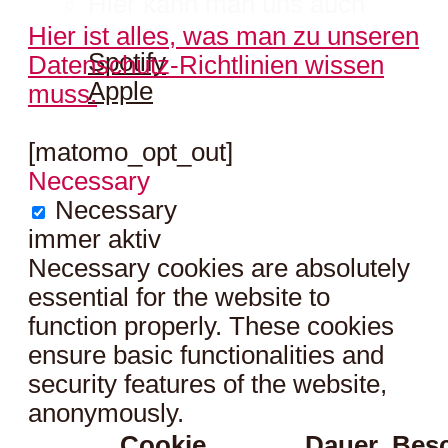
Hier kann man uns auch
hören:
Hier ist alles, was man zu unseren
Spotify
Datenschutz-Richtlinien wissen
Apple
muss.
[matomo_opt_out]
Necessary
Necessary
immer aktiv
Necessary cookies are absolutely
essential for the website to
function properly. These cookies
ensure basic functionalities and
security features of the website,
anonymously.
Cookie
Dauer
Bes