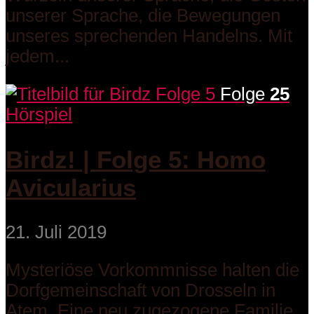
unserer Sprache, die Bewegungen
unseres sprechenden Handelns. Mit
jedem...
Folge
25
Hörspiel
Birdz! | Folge 5: Homo
Avicularius
21. Juli 2019
Mysteriöse Vorkommnisse halten die
Dorfgemeinschaft von Drosseln in
Atem. Eine neu zugezogene Familie