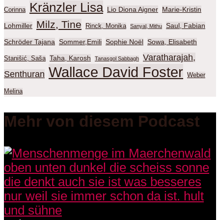
Kränzler Lisa
Lio Diona Aigner
Marie-Kristin
Corinna
Milz, Tine
Lohmiller
Saul, Fabian
Rinck, Monika
Sanyal, Mithu
Schröder Tajana
Sommer,Emili
Sophie Noël
Sowa, Elisabeth
Varatharajah,
Taha, Karosh
Stanišić, Saša
Tanasgol Sabbagh
Wallace David Foster
Senthuran
Weber
Melina
Mehr von diesem Podcast