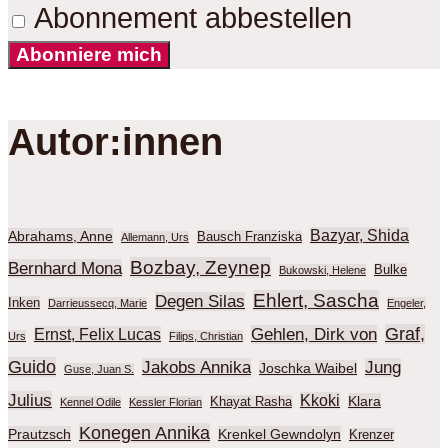
Abonnement abbestellen
Abonniere mich
Autor:innen
Bazyar, Shida
Abrahams, Anne
Bausch Franziska
Allemann, Urs
Bozbay, Zeynep
Bernhard Mona
Bulke
Bukowski, Helene
Ehlert, Sascha
Degen Silas
Inken
Darrieussecq, Marie
Engeler,
Graf,
Gehlen, Dirk von
Ernst, Felix Lucas
Urs
Filips, Christian
Guido
Jakobs Annika
Jung
Joschka Waibel
Guse, Juan S.
Julius
Kkoki
Klara
Khayat Rasha
Kennel Odile
Kessler Florian
Konegen Annika
Prautzsch
Krenkel Gewndolyn
Krenzer