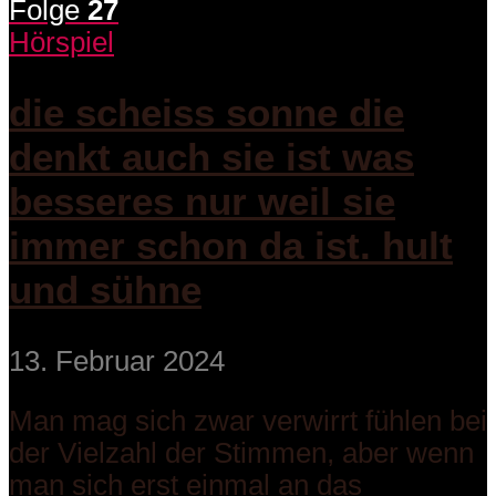
Folge
27
Hörspiel
die scheiss sonne die
denkt auch sie ist was
besseres nur weil sie
immer schon da ist. hult
und sühne
13. Februar 2024
Man mag sich zwar verwirrt fühlen bei
der Vielzahl der Stimmen, aber wenn
man sich erst einmal an das