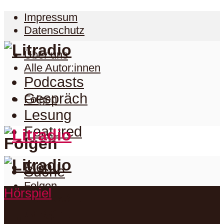
Impressum
Datenschutz
Über uns
Alle Autor:innen
Podcasts
Gespräch
Folgen
Lesung
Featured
Folgen
Menu
Suche
Folgen
Hörspiel
Podcasts
Facebook
Twitter
Gespräch
Suche