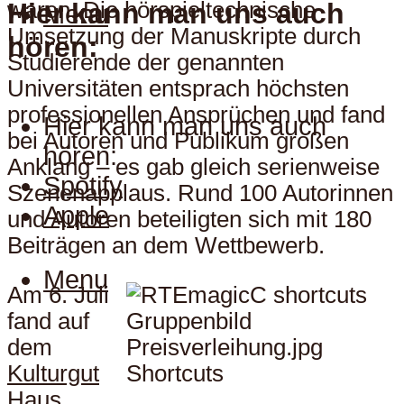
Hier kann man uns auch
waren. Die hörspieltechnische
Menu
Umsetzung der Manuskripte durch
hören:
Studierende der genannten
Universitäten entsprach höchsten
professionellen Ansprüchen und fand
Hier kann man uns auch
bei Autoren und Publikum großen
hören:
Anklang – es gab gleich serienweise
Spotify
Szenenapplaus. Rund 100 Autorinnen
Apple
und Autoren beteiligten sich mit 180
Beiträgen an dem Wettbewerb.
Menu
Am 6. Juli
fand auf
dem
Kulturgut
Haus