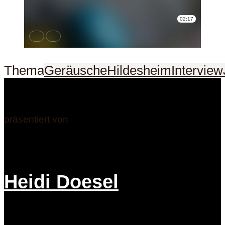
Thema
Geräusche
Hildesheim
Interview
präsentiert von
Heidi Doesel