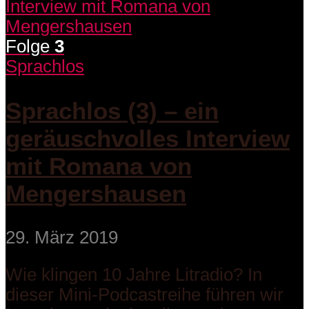
Folge
3
Sprachlos
Sprachlos (3) – ein
geräuschvolles Interview
mit Romana von
Mengershausen
29. März 2019
Wie klingen 10 Jahre Litradio? In
dieser Mini-Podcastreihe führen wir