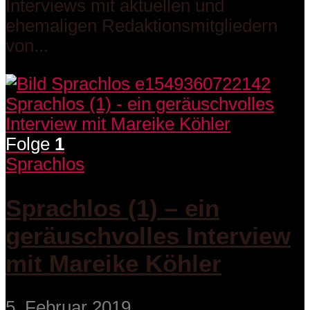
Interviews mit aktuellen und
ehemaligen Redaktionsmitgliedern
von...
Folge
1
Sprachlos
Sprachlos (1) – ein
geräuschvolles Interview
mit Mareike Köhler
5. Februar 2019