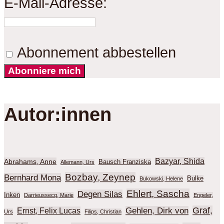
E-Mail-Adresse:
Abonnement abbestellen
Abonniere mich
Autor:innen
Bazyar, Shida
Abrahams, Anne
Bausch Franziska
Allemann, Urs
Bozbay, Zeynep
Bernhard Mona
Bulke
Bukowski, Helene
Ehlert, Sascha
Degen Silas
Inken
Darrieussecq, Marie
Engeler,
Graf,
Gehlen, Dirk von
Ernst, Felix Lucas
Urs
Filips, Christian