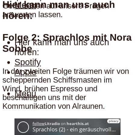
Hier kann man uns auch
Menu
Geräuschen auf unsere Fragen
hören:
antworten lassen.
Folge 2: Sprachlos mit Nora
Hier kann man uns auch
Sobbe
hören:
Spotify
In der zweiten Folge träumen wir von
Apple
scheppernden Schiffsmasten im
Wind, brühen Espresso und
Menu
beschäftigen uns mit der
Kommunikation von Alraunen.