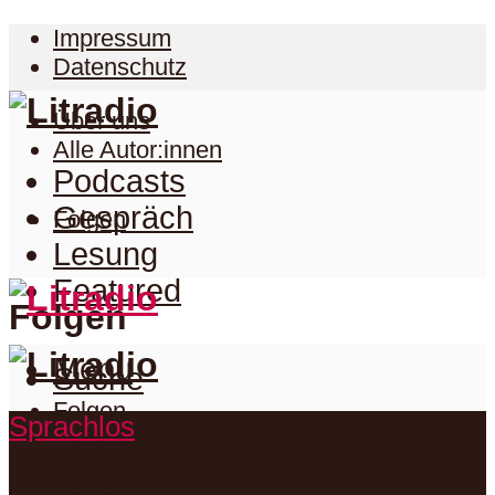
Impressum
Datenschutz
Über uns
Alle Autor:innen
Podcasts
Gespräch
Folgen
Lesung
Featured
Folgen
Menu
Suche
Folgen
Sprachlos
Podcasts
Facebook
Twitter
Gespräch
Suche