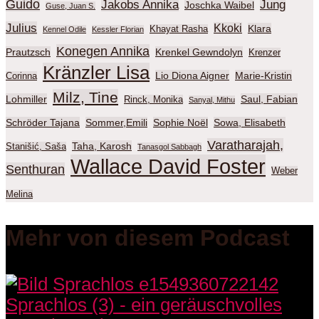
Guido
Jakobs Annika
Jung
Joschka Waibel
Guse, Juan S.
Julius
Kkoki
Klara
Khayat Rasha
Kennel Odile
Kessler Florian
Konegen Annika
Prautzsch
Krenkel Gewndolyn
Krenzer
Kränzler Lisa
Lio Diona Aigner
Marie-Kristin
Corinna
Milz, Tine
Lohmiller
Saul, Fabian
Rinck, Monika
Sanyal, Mithu
Schröder Tajana
Sommer,Emili
Sophie Noël
Sowa, Elisabeth
Varatharajah,
Taha, Karosh
Stanišić, Saša
Tanasgol Sabbagh
Wallace David Foster
Senthuran
Weber
Melina
Mehr von diesem Podcast