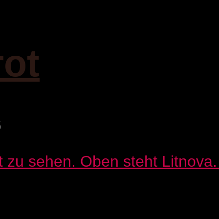
rot
6