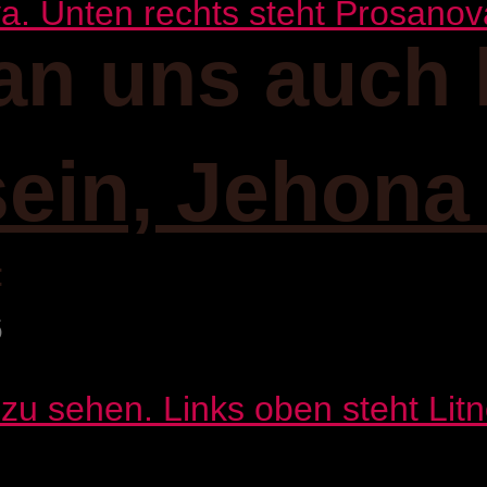
an uns auch 
sein, Jehona
:
6