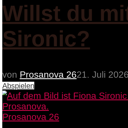
Willst du m
Sironic?
von
Prosanova 26
21. Juli 202
Abspielen
Prosanova 26