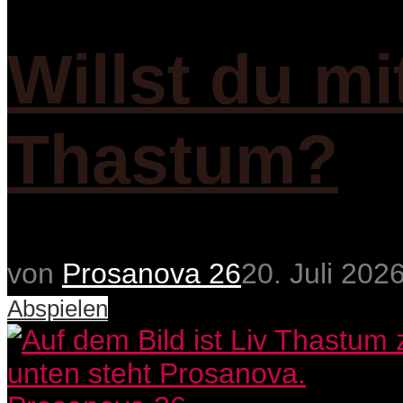
Willst du mi
Thastum?
von
Prosanova 26
20. Juli 202
Abspielen