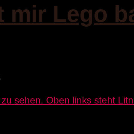
it mir Lego b
6