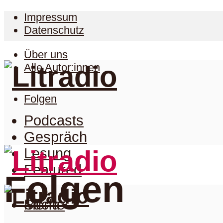
Impressum
Datenschutz
Über uns
Alle Autor:innen
Folgen
Podcasts
Gespräch
Lesung
Featured
Folgen
Suche
Menu