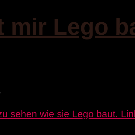
t mir Lego b
6