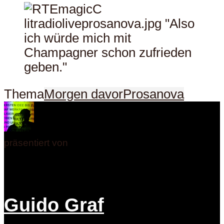
Thema
Morgen davor
Prosanova
präsentiert von
Guido Graf