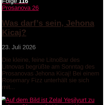
Folge
116
Prosanova 26
Was darf’s sein, Jehona
Kicaj?
23. Juli 2026
Die kleine, feine LitnoBar des
Litnovas begrüßte am Sonntag des
Prosanovas Jehona Kicaj! Bei einem
Rosemary Fizz unterhält sie sich
mit...