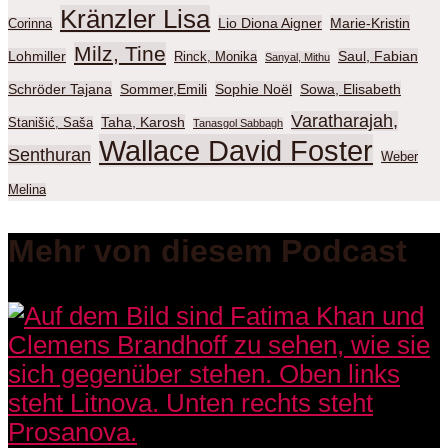
Kränzler Lisa
Lio Diona Aigner
Marie-Kristin
Corinna
Milz, Tine
Lohmiller
Saul, Fabian
Rinck, Monika
Sanyal, Mithu
Schröder Tajana
Sommer,Emili
Sophie Noël
Sowa, Elisabeth
Varatharajah,
Taha, Karosh
Stanišić, Saša
Tanasgol Sabbagh
Wallace David Foster
Senthuran
Weber
Melina
Mehr von diesem Podcast