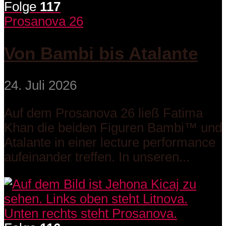
Folge
117
Prosanova 26
Von Bambi bis Atalante
24. Juli 2026
Auf dem Prosanova 26 ließ Fatima
Khan die beiden Figuren Bambi™ und
Atalante in einer lecture performance
aufeinander treffen. In unseren...