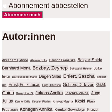
Abonnement abbestellen
Abonniere mich
Autor:innen
Bazyar, Shida
Abrahams, Anne
Bausch Franziska
Allemann, Urs
Bozbay, Zeynep
Bernhard Mona
Bulke
Bukowski, Helene
Ehlert, Sascha
Degen Silas
Inken
Darrieussecq, Marie
Engeler,
Graf,
Gehlen, Dirk von
Ernst, Felix Lucas
Urs
Filips, Christian
Guido
Jakobs Annika
Jung
Joschka Waibel
Guse, Juan S.
Julius
Kkoki
Klara
Khayat Rasha
Kennel Odile
Kessler Florian
Konegen Annika
Prautzsch
Krenkel Gewndolyn
Krenzer