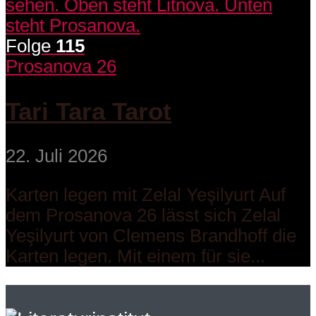
Folge
115
Prosanova 26
Tari Tara Tarot
22. Juli 2026
Karten legen mit Zelal Yeşilyurt Auf
dem Prosanova 26 lässt sich Zelal
Yeşilyurt von Clemens Brandhoff die
Karten legen. Mit einem für sie...