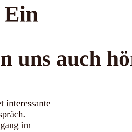
 Ein
n uns auch hö
 interessante
präch.
lgang im