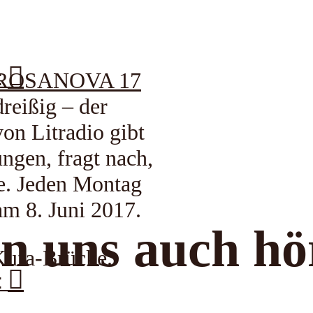
:
ROSANOVA 17
dreißig – der
on Litradio gibt
ungen, fragt nach,
e. Jeden Montag
 8. Juni 2017.
n uns auch hö
 Kufa-Brücke.
: