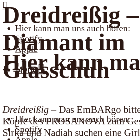
Dreidreißig –
Hier kann man uns auch hören:
Diamant im
Spotify
Apple
Hier kann ma
Glasschuh
Menu
Dreidreißig
– Das EmBARgo bittet
Hier kann man uns auch hören:
Köpfe des PROSANOVA zum Ges
Spotify
Sirka und Nadiah suchen eine Gir
Apple