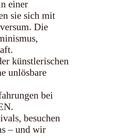
in einer
 sie sich mit
versum. Die
minismus,
ft.
er künstlerischen
e unlösbare
rfahrungen bei
EN.
ivals, besuchen
s – und wir