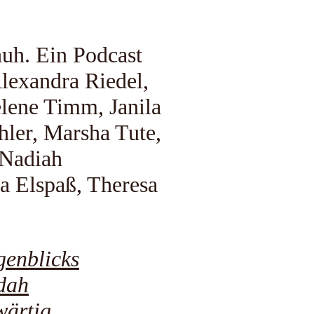
uh. Ein Podcast
lexandra Riedel,
elene Timm, Janila
hler, Marsha Tute,
 Nadiah
a Elspaß, Theresa
genblicks
dah
wärtig