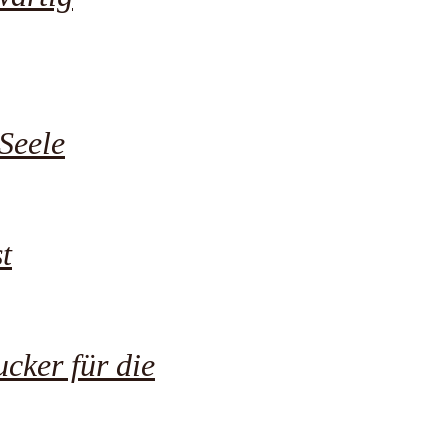
Seele
t
cker für die