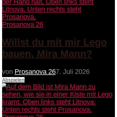
Prosanova 26
Willst du mit mir Lego
bauen, Mira Mann?
von
Prosanova 26
7. Juli 2026
Abspielen