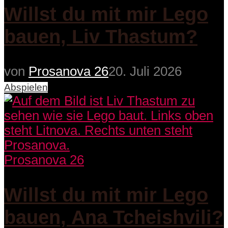
Willst du mit mir Lego
bauen, Liv Thastum?
von
Prosanova 26
20. Juli 2026
Abspielen
Prosanova 26
Willst du mit mir Lego
bauen, Ana Tcheishvili?