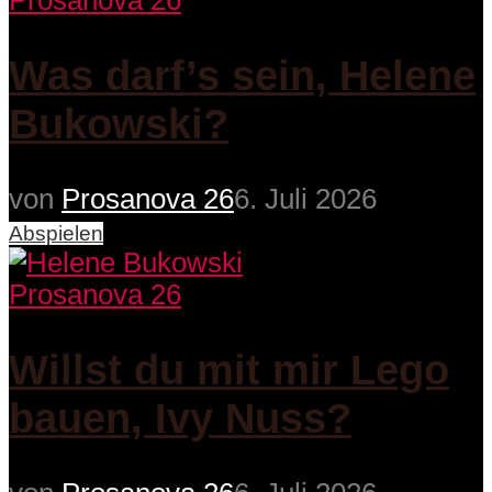
Prosanova 26
Was darf’s sein, Helene
Bukowski?
von
Prosanova 26
6. Juli 2026
Abspielen
Prosanova 26
Willst du mit mir Lego
bauen, Ivy Nuss?