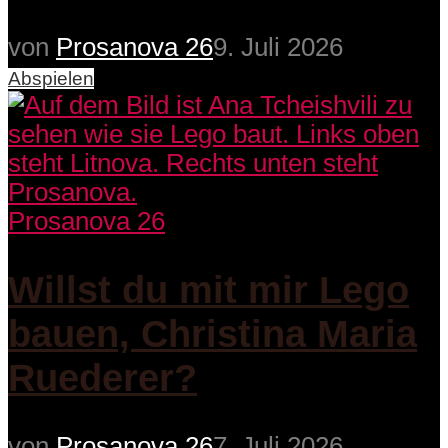
von
Prosanova 26
9. Juli 2026
Abspielen
Prosanova 26
Willst du mit mir Lego
bauen, Christina Maria
Ruederer?
von
Prosanova 26
7. Juli 2026