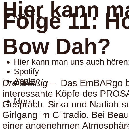
Hier kann m
Folge 11: H
Menu
Bow Dah?
Hier kann man uns auch hören
Spotify
Apple
Dreidreißig
– Das EmBARgo bi
interessante Köpfe des PRO
Menu
Gespräch. Sirka und Nadiah s
Girlgang im Clitradio. Bei Beau
einer angenehmen Atmosphäre