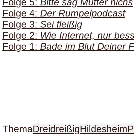
Folge 5:
Bitte sag Mutter nichs
Folge 4:
Der Rumpelpodcast
Folge 3:
Sei fleißig
Folge 2:
Wie Internet, nur bes
Folge 1:
Bade im Blut Deiner 
Thema
Dreidreißig
Hildesheim
P