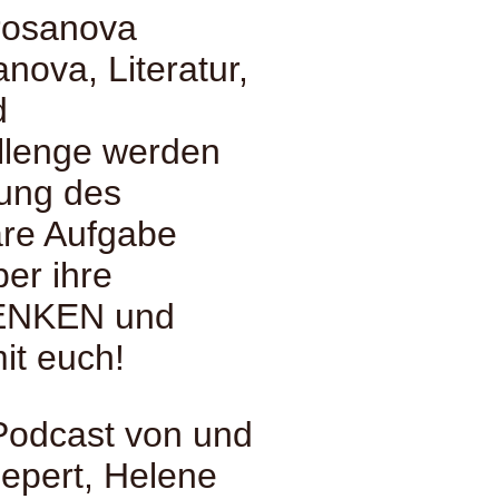
rosanova
ova, Literatur,
d
allenge werden
tung des
re Aufgabe
über ihre
DENKEN und
it euch!
Podcast von und
iepert, Helene