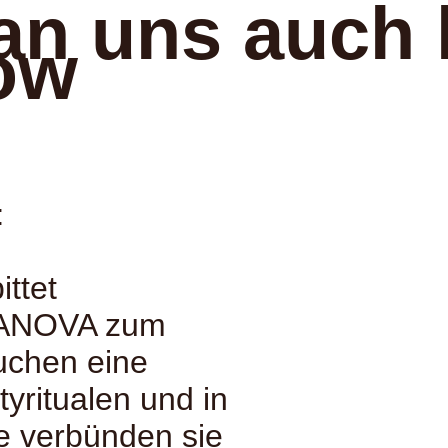
an uns auch 
ow
:
ttet
SANOVA zum
uchen eine
tyritualen und in
 verbünden sie