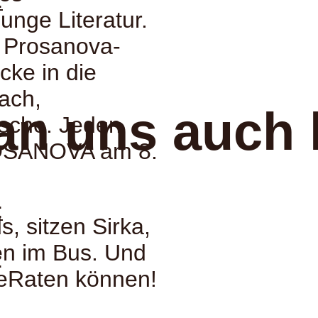
:
junge Literatur.
e Prosanova-
cke in die
nach,
an uns auch 
sche. Jeden
ROSANOVA am 8.
:
, sitzen Sirka,
en im Bus. Und
:
iteRaten können!