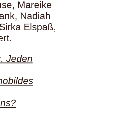
use, Mareike
rank, Nadiah
Sirka Elspaß,
rt.
s. Jeden
mobildes
ans?