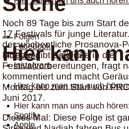
Suche
Hier kann man uns auch hören
Noch 89 Tage bis zum Start d
17
Festivals für junge Literatur
Folgen
der wöchentliche Prosanova-P
Facebook
Hier kann m
Litradio gibt Einblicke in die
Twitter
Suchen
Instagram
Festivalvorbereitungen, fragt 
kommentiert und macht Geräu
Hier kann man uns auch hören
Montag bis zum Start von P
Juni 2017.
Hier kann man uns auch hören
Spotify
Dieses Mal: Diese Folge ist ga
Apple
Sirka und Nadiah fahren Bus 