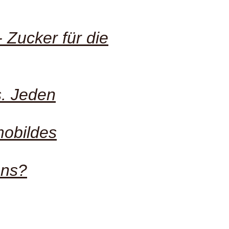
 Zucker für die
s. Jeden
mobildes
ans?