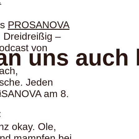
:
es
PROSANOVA
. Dreidreißig –
odcast von
an uns auch 
nach,
sche. Jeden
:
ROSANOVA am 8.
:
nz okay. Ole,
und mampfen bei