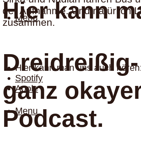
Hier kann m
der Aufnahme. Und natürlich Li
Menu
zusammen.
Dreidreißig-
Hier kann man uns auch hören
Spotify
ganz okaye
Apple
Podcast.
Menu