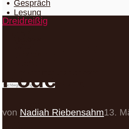
Gespräch
Lesung
Dreidreißig
Featured
Suche
Folgen
Facebook
Menu
Dreidreißig
Twitter
Instagram
Suche
Podcast
Hier kann man uns auch hören:
Suchen
Folgen
Suche
von
Nadiah Riebensahm
13. M
Hier kann m
Abspielen